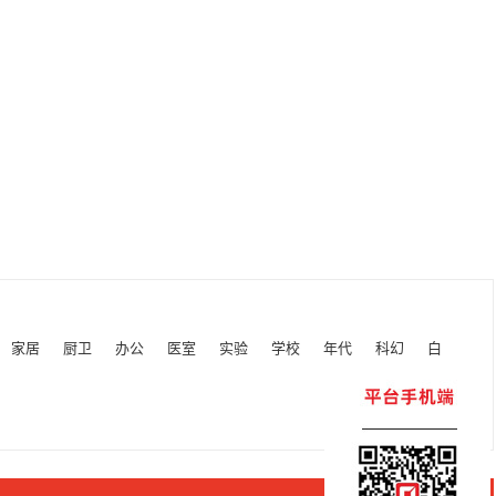
家居
厨卫
办公
医室
实验
学校
年代
科幻
白