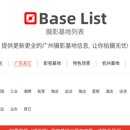
摄影基地列表
提供更新更全的广州摄影基地信息, 让你拍摄无忧!
远
广东其它
影视基地
特色场景
杭州基地
田园
工业
潮牌
街景
咖店
运动
海边
度假
酒店
泳池
清远
汕头
其它