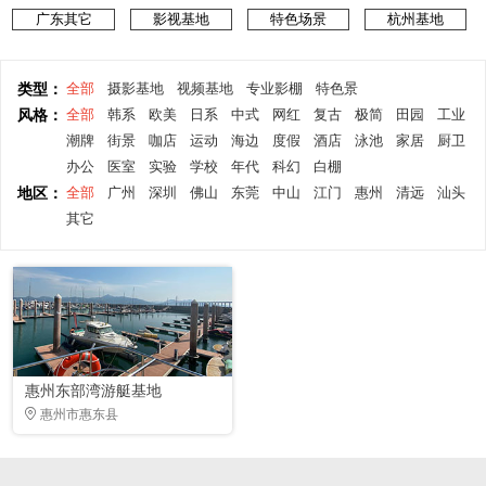
广东其它
影视基地
特色场景
杭州基地
类型：
全部
摄影基地
视频基地
专业影棚
特色景
风格：
全部
韩系
欧美
日系
中式
网红
复古
极简
田园
工业
潮牌
街景
咖店
运动
海边
度假
酒店
泳池
家居
厨卫
办公
医室
实验
学校
年代
科幻
白棚
地区：
全部
广州
深圳
佛山
东莞
中山
江门
惠州
清远
汕头
其它
惠州东部湾游艇基地
惠州市惠东县