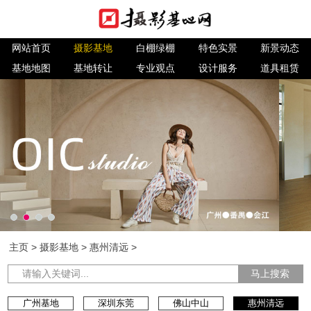
网站首页
摄影基地
白棚绿棚
特色实景
新景动态
基地地图
基地转让
专业观点
设计服务
道具租赁
主页
>
摄影基地
>
惠州清远
>
马上搜索
广州基地
深圳东莞
佛山中山
惠州清远