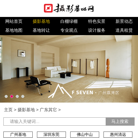
网站首页
摄影基地
白棚绿棚
特色实景
新景动态
基地地图
基地转让
专业观点
设计服务
道具租赁
主页
>
摄影基地
>
广东其它
>
马上搜索
广州基地
深圳东莞
佛山中山
惠州清远