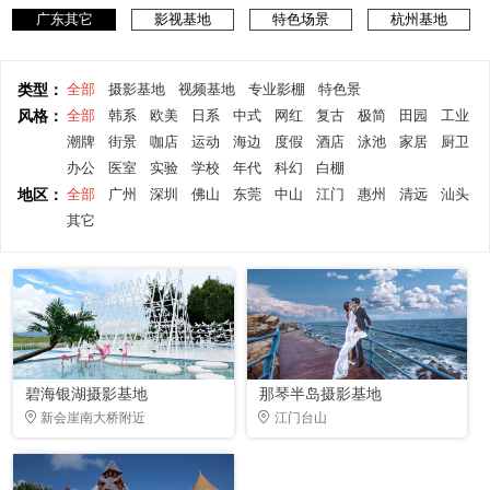
广东其它
影视基地
特色场景
杭州基地
类型：
全部
摄影基地
视频基地
专业影棚
特色景
风格：
全部
韩系
欧美
日系
中式
网红
复古
极简
田园
工业
潮牌
街景
咖店
运动
海边
度假
酒店
泳池
家居
厨卫
办公
医室
实验
学校
年代
科幻
白棚
地区：
全部
广州
深圳
佛山
东莞
中山
江门
惠州
清远
汕头
其它
碧海银湖摄影基地
那琴半岛摄影基地
新会崖南大桥附近
江门台山