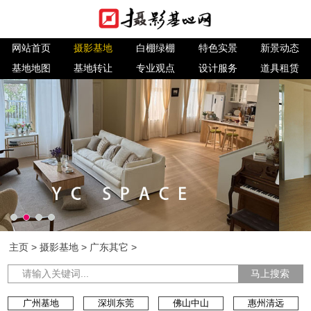
网站首页
摄影基地
白棚绿棚
特色实景
新景动态
基地地图
基地转让
专业观点
设计服务
道具租赁
主页
>
摄影基地
>
广东其它
>
马上搜索
广州基地
深圳东莞
佛山中山
惠州清远