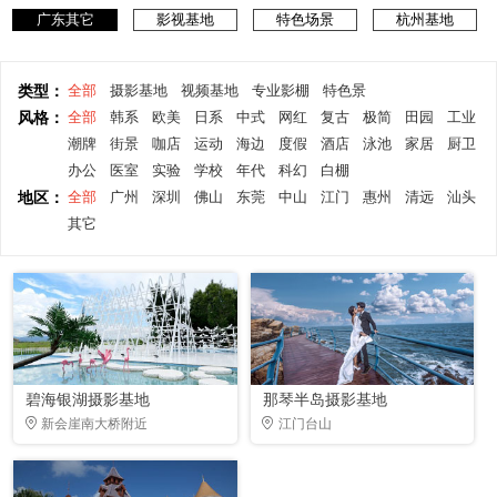
广东其它
影视基地
特色场景
杭州基地
类型：
全部
摄影基地
视频基地
专业影棚
特色景
风格：
全部
韩系
欧美
日系
中式
网红
复古
极简
田园
工业
潮牌
街景
咖店
运动
海边
度假
酒店
泳池
家居
厨卫
办公
医室
实验
学校
年代
科幻
白棚
地区：
全部
广州
深圳
佛山
东莞
中山
江门
惠州
清远
汕头
其它
碧海银湖摄影基地
那琴半岛摄影基地
新会崖南大桥附近
江门台山