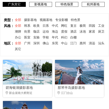
广东其它
影视基地
特色场景
杭州基地
类型：
全部
摄影基地
视频基地
专业影棚
特色景
风格：
全部
韩系
欧美
日系
中式
网红
复古
极简
田园
工业
潮牌
街景
咖店
运动
海边
度假
酒店
泳池
家居
厨卫
办公
医室
实验
学校
年代
科幻
白棚
地区：
全部
广州
深圳
佛山
东莞
中山
江门
惠州
清远
汕头
其它
碧海银湖摄影基地
那琴半岛摄影基地
新会崖南大桥附近
江门台山