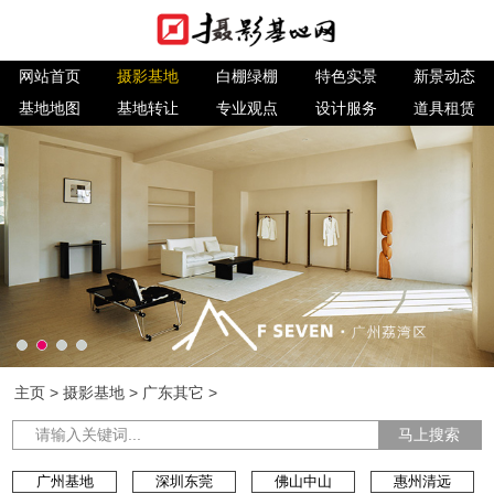
网站首页
摄影基地
白棚绿棚
特色实景
新景动态
基地地图
基地转让
专业观点
设计服务
道具租赁
主页
>
摄影基地
>
广东其它
>
马上搜索
广州基地
深圳东莞
佛山中山
惠州清远