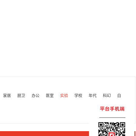
家居
厨卫
办公
医室
实验
学校
年代
科幻
白