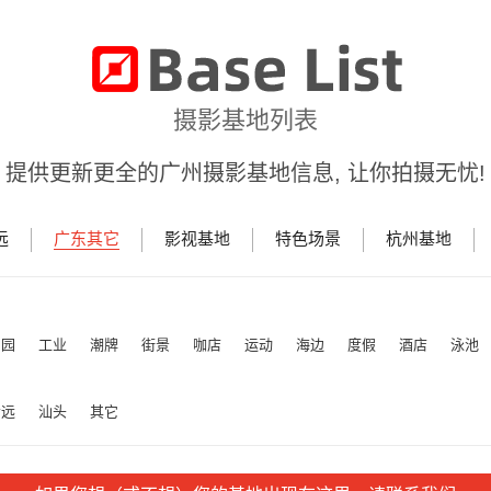
摄影基地列表
提供更新更全的广州摄影基地信息, 让你拍摄无忧!
远
广东其它
影视基地
特色场景
杭州基地
田园
工业
潮牌
街景
咖店
运动
海边
度假
酒店
泳池
清远
汕头
其它