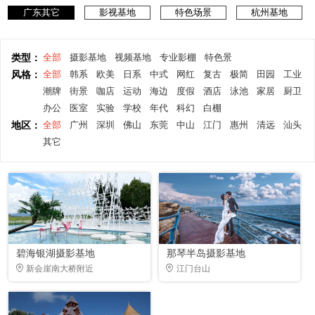
广东其它
影视基地
特色场景
杭州基地
类型：
全部
摄影基地
视频基地
专业影棚
特色景
风格：
全部
韩系
欧美
日系
中式
网红
复古
极简
田园
工业
潮牌
街景
咖店
运动
海边
度假
酒店
泳池
家居
厨卫
办公
医室
实验
学校
年代
科幻
白棚
地区：
全部
广州
深圳
佛山
东莞
中山
江门
惠州
清远
汕头
其它
碧海银湖摄影基地
那琴半岛摄影基地
新会崖南大桥附近
江门台山