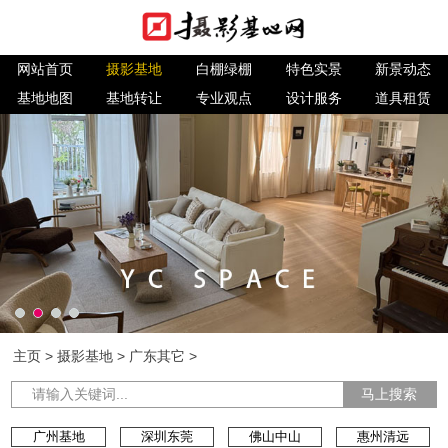
网站首页
摄影基地
白棚绿棚
特色实景
新景动态
基地地图
基地转让
专业观点
设计服务
道具租赁
主页
>
摄影基地
>
广东其它
>
马上搜索
广州基地
深圳东莞
佛山中山
惠州清远