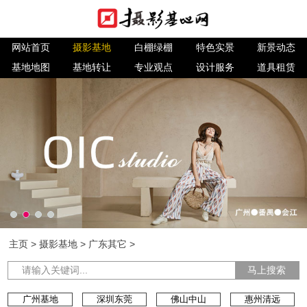
网站首页
摄影基地
白棚绿棚
特色实景
新景动态
基地地图
基地转让
专业观点
设计服务
道具租赁
主页
>
摄影基地
>
广东其它
>
马上搜索
广州基地
深圳东莞
佛山中山
惠州清远