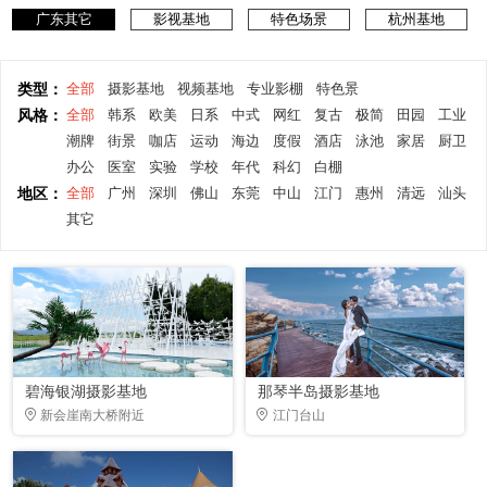
广东其它
影视基地
特色场景
杭州基地
类型：
全部
摄影基地
视频基地
专业影棚
特色景
风格：
全部
韩系
欧美
日系
中式
网红
复古
极简
田园
工业
潮牌
街景
咖店
运动
海边
度假
酒店
泳池
家居
厨卫
办公
医室
实验
学校
年代
科幻
白棚
地区：
全部
广州
深圳
佛山
东莞
中山
江门
惠州
清远
汕头
其它
碧海银湖摄影基地
那琴半岛摄影基地
新会崖南大桥附近
江门台山