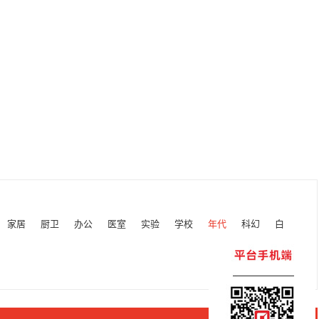
家居
厨卫
办公
医室
实验
学校
年代
科幻
白