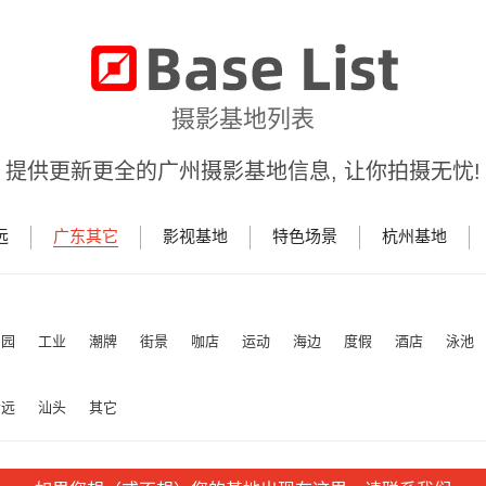
摄影基地列表
提供更新更全的广州摄影基地信息, 让你拍摄无忧!
远
广东其它
影视基地
特色场景
杭州基地
田园
工业
潮牌
街景
咖店
运动
海边
度假
酒店
泳池
清远
汕头
其它