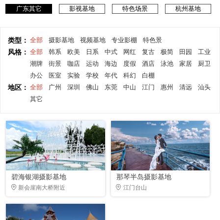
广东其它
影视基地
特色场景
杭州基地
类型：
全部
摄影基地
视频基地
专业影棚
特色景
风格：
全部
韩系
欧美
日系
中式
网红
复古
极简
田园
工业
潮牌
街景
咖店
运动
海边
度假
酒店
泳池
家居
厨卫
办公
医室
实验
学校
年代
科幻
白棚
地区：
全部
广州
深圳
佛山
东莞
中山
江门
惠州
清远
汕头
其它
碧海银湖摄影基地
那琴半岛摄影基地
新会崖南大桥附近
江门台山