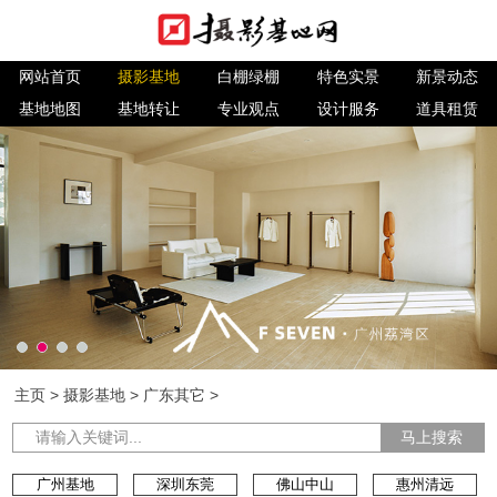
网站首页
摄影基地
白棚绿棚
特色实景
新景动态
基地地图
基地转让
专业观点
设计服务
道具租赁
主页
>
摄影基地
>
广东其它
>
马上搜索
广州基地
深圳东莞
佛山中山
惠州清远