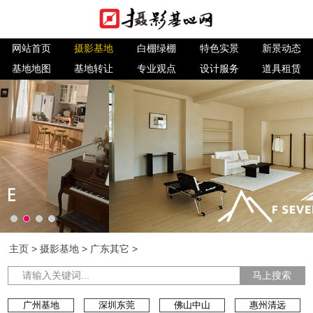
网站首页
摄影基地
白棚绿棚
特色实景
新景动态
基地地图
基地转让
专业观点
设计服务
道具租赁
主页
>
摄影基地
>
广东其它
>
马上搜索
广州基地
深圳东莞
佛山中山
惠州清远