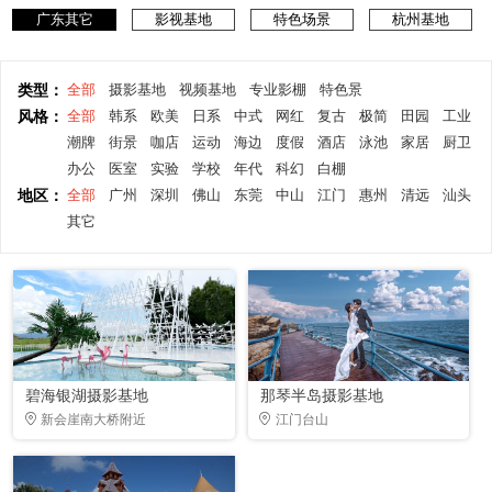
广东其它
影视基地
特色场景
杭州基地
类型：
全部
摄影基地
视频基地
专业影棚
特色景
风格：
全部
韩系
欧美
日系
中式
网红
复古
极简
田园
工业
潮牌
街景
咖店
运动
海边
度假
酒店
泳池
家居
厨卫
办公
医室
实验
学校
年代
科幻
白棚
地区：
全部
广州
深圳
佛山
东莞
中山
江门
惠州
清远
汕头
其它
碧海银湖摄影基地
那琴半岛摄影基地
新会崖南大桥附近
江门台山