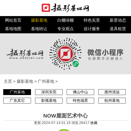
网站首页
摄影基地
白棚绿棚
特色实景
新景动态
基地地图
基地转让
专业观点
设计服务
道具租赁
主页
>
摄影基地
>
广州基地
>
广州基地
深圳东莞
佛山中山
惠州清远
广东其它
影视基地
特色场景
杭州基地
NOW屋面艺术中心
更新:2024-07-14 01:19 浏览:
26417
收藏