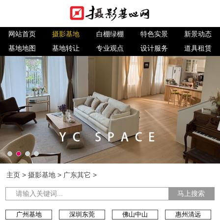
网站首页
摄影基地
白棚绿棚
特色实景
新景动态
基地地图
基地转让
专业观点
设计服务
道具租赁
主页
>
摄影基地
>
广东其它
>
马上搜索
广州基地
深圳东莞
佛山中山
惠州清远