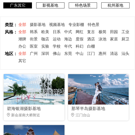
广东其它
影视基地
特色场景
杭州基地
类型：
全部
摄影基地
视频基地
专业影棚
特色景
风格：
全部
韩系
欧美
日系
中式
网红
复古
极简
田园
工业
潮牌
街景
咖店
运动
海边
度假
酒店
泳池
家居
厨卫
办公
医室
实验
学校
年代
科幻
白棚
地区：
全部
广州
深圳
佛山
东莞
中山
江门
惠州
清远
汕头
其它
碧海银湖摄影基地
那琴半岛摄影基地
新会崖南大桥附近
江门台山