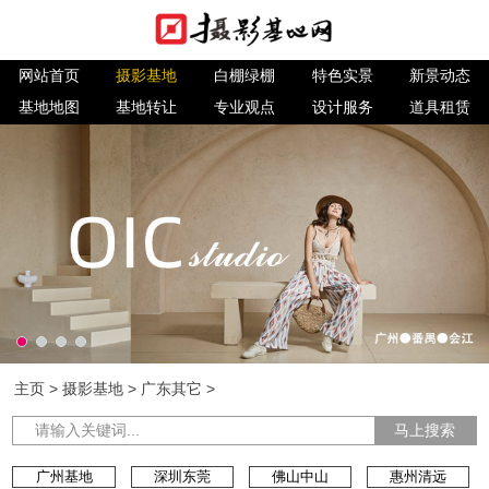
网站首页
摄影基地
白棚绿棚
特色实景
新景动态
基地地图
基地转让
专业观点
设计服务
道具租赁
主页
>
摄影基地
>
广东其它
>
马上搜索
广州基地
深圳东莞
佛山中山
惠州清远