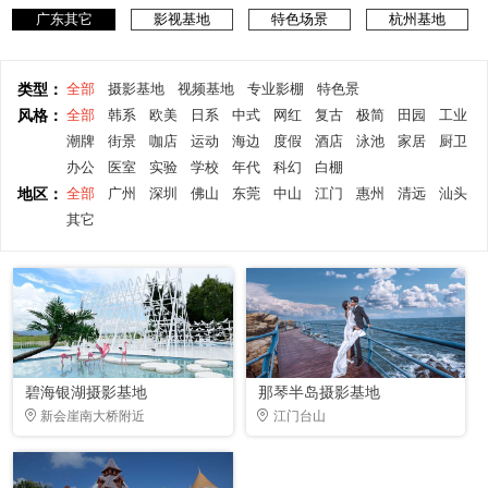
广东其它
影视基地
特色场景
杭州基地
类型：
全部
摄影基地
视频基地
专业影棚
特色景
风格：
全部
韩系
欧美
日系
中式
网红
复古
极简
田园
工业
潮牌
街景
咖店
运动
海边
度假
酒店
泳池
家居
厨卫
办公
医室
实验
学校
年代
科幻
白棚
地区：
全部
广州
深圳
佛山
东莞
中山
江门
惠州
清远
汕头
其它
碧海银湖摄影基地
那琴半岛摄影基地
新会崖南大桥附近
江门台山