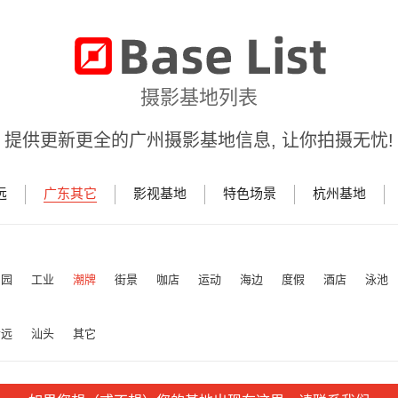
摄影基地列表
提供更新更全的广州摄影基地信息, 让你拍摄无忧!
远
广东其它
影视基地
特色场景
杭州基地
田园
工业
潮牌
街景
咖店
运动
海边
度假
酒店
泳池
清远
汕头
其它