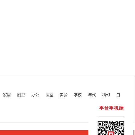
家居
厨卫
办公
医室
实验
学校
年代
科幻
白