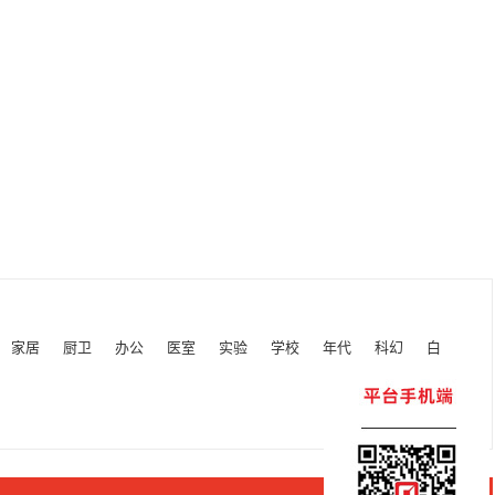
家居
厨卫
办公
医室
实验
学校
年代
科幻
白