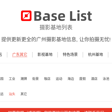
摄影基地列表
提供更新更全的广州摄影基地信息, 让你拍摄无忧!
远
广东其它
影视基地
特色场景
杭州基地
田园
工业
潮牌
街景
咖店
运动
海边
度假
酒店
泳池
清远
汕头
其它