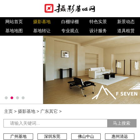
网站首页
摄影基地
白棚绿棚
特色实景
新景动态
基地地图
基地转让
专业观点
设计服务
道具租赁
主页
>
摄影基地
>
广东其它
>
马上搜索
广州基地
深圳东莞
佛山中山
惠州清远