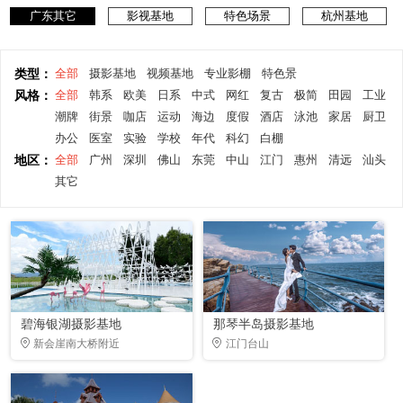
广东其它
影视基地
特色场景
杭州基地
类型：
全部
摄影基地
视频基地
专业影棚
特色景
风格：
全部
韩系
欧美
日系
中式
网红
复古
极简
田园
工业
潮牌
街景
咖店
运动
海边
度假
酒店
泳池
家居
厨卫
办公
医室
实验
学校
年代
科幻
白棚
地区：
全部
广州
深圳
佛山
东莞
中山
江门
惠州
清远
汕头
其它
碧海银湖摄影基地
那琴半岛摄影基地
新会崖南大桥附近
江门台山