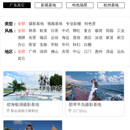
广东其它
影视基地
特色场景
杭州基地
类型：
全部
摄影基地
视频基地
专业影棚
特色景
风格：
全部
韩系
欧美
日系
中式
网红
复古
极简
田园
工业
潮牌
街景
咖店
运动
海边
度假
酒店
泳池
家居
厨卫
办公
医室
实验
学校
年代
科幻
白棚
地区：
全部
广州
深圳
佛山
东莞
中山
江门
惠州
清远
汕头
其它
碧海银湖摄影基地
那琴半岛摄影基地
新会崖南大桥附近
江门台山