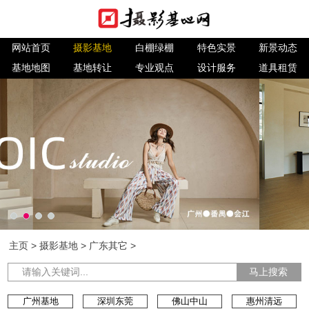
网站首页
摄影基地
白棚绿棚
特色实景
新景动态
基地地图
基地转让
专业观点
设计服务
道具租赁
主页
>
摄影基地
>
广东其它
>
马上搜索
广州基地
深圳东莞
佛山中山
惠州清远