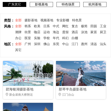
广东其它
影视基地
特色场景
杭州基地
类型：
全部
摄影基地
视频基地
专业影棚
特色景
风格：
全部
韩系
欧美
日系
中式
网红
复古
极简
田园
工业
潮牌
街景
咖店
运动
海边
度假
酒店
泳池
家居
厨卫
办公
医室
实验
学校
年代
科幻
白棚
地区：
全部
广州
深圳
佛山
东莞
中山
江门
惠州
清远
汕头
其它
碧海银湖摄影基地
那琴半岛摄影基地
新会崖南大桥附近
江门台山