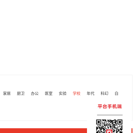
家居
厨卫
办公
医室
实验
学校
年代
科幻
白