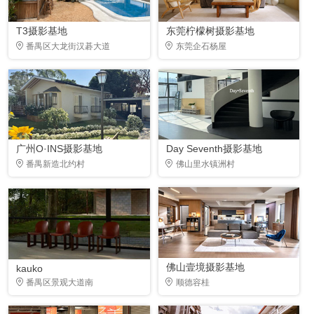
T3摄影基地
东莞柠檬树摄影基地
番禺区大龙街汉碁大道
东莞企石杨屋
广州O·INS摄影基地
Day Seventh摄影基地
番禺新造北约村
佛山里水镇洲村
佛山壹境摄影基地
kauko
番禺区景观大道南
顺德容桂