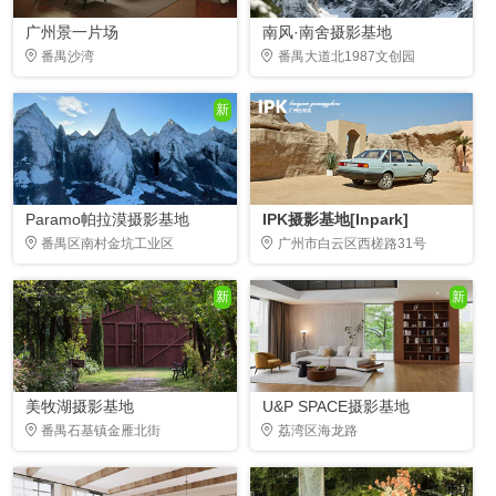
广州景一片场
南风·南舍摄影基地
番禺沙湾
番禺大道北1987文创园
新
Paramo帕拉漠摄影基地
IPK摄影基地[Inpark]
番禺区南村金坑工业区
广州市白云区西槎路31号
新
新
美牧湖摄影基地
U&P SPACE摄影基地
番禺石基镇金雁北街
荔湾区海龙路