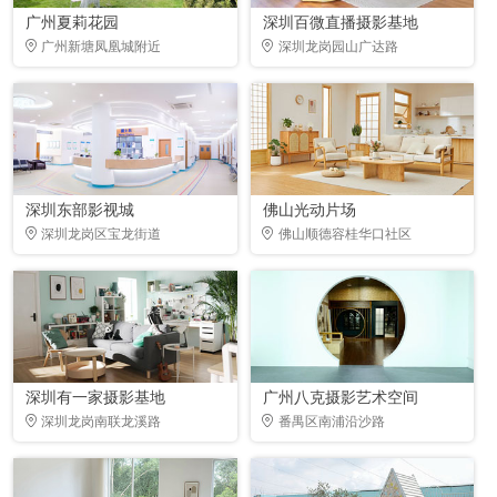
广州夏莉花园
深圳百微直播摄影基地
广州新塘凤凰城附近
深圳龙岗园山广达路
深圳东部影视城
佛山光动片场
深圳龙岗区宝龙街道
佛山顺德容桂华口社区
深圳有一家摄影基地
广州八克摄影艺术空间
深圳龙岗南联龙溪路
番禺区南浦沿沙路