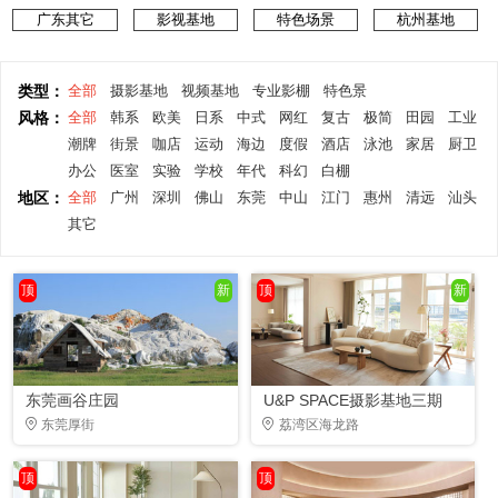
广东其它
影视基地
特色场景
杭州基地
类型：
全部
摄影基地
视频基地
专业影棚
特色景
风格：
全部
韩系
欧美
日系
中式
网红
复古
极简
田园
工业
潮牌
街景
咖店
运动
海边
度假
酒店
泳池
家居
厨卫
办公
医室
实验
学校
年代
科幻
白棚
地区：
全部
广州
深圳
佛山
东莞
中山
江门
惠州
清远
汕头
其它
顶
新
顶
新
东莞画谷庄园
U&P SPACE摄影基地三期
东莞厚街
荔湾区海龙路
顶
顶