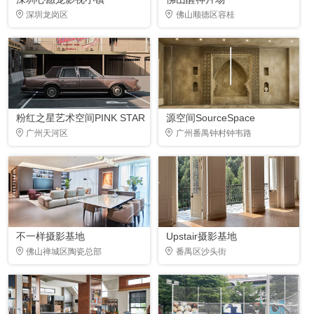
深圳龙岗区
佛山顺德区容桂
粉红之星艺术空间PINK STAR
源空间SourceSpace
广州天河区
广州番禺钟村钟韦路
不一样摄影基地
Upstair摄影基地
佛山禅城区陶瓷总部
番禺区沙头街