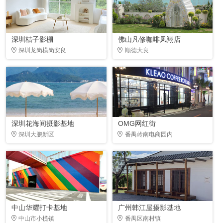
深圳桔子影棚
佛山凡修咖啡凤翔店
深圳龙岗横岗安良
顺德大良
深圳花海间摄影基地
OMG网红街
深圳大鹏新区
番禺岭南电商园内
中山华耀打卡基地
广州韩江屋摄影基地
中山市小榄镇
番禺区南村镇