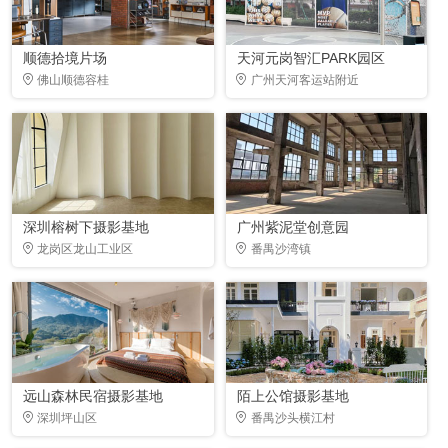
顺德拾境片场
天河元岗智汇PARK园区
佛山顺德容桂
广州天河客运站附近
深圳榕树下摄影基地
广州紫泥堂创意园
龙岗区龙山工业区
番禺沙湾镇
远山森林民宿摄影基地
陌上公馆摄影基地
深圳坪山区
番禺沙头横江村