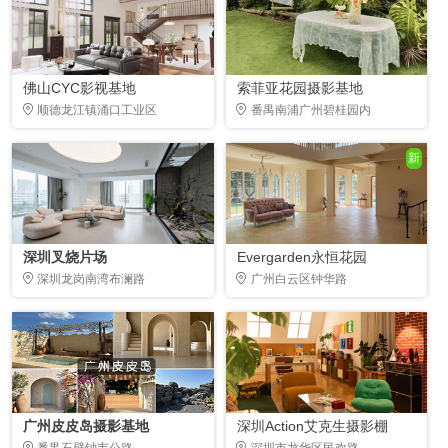
佛山CYC影视基地
索菲亚花园摄影基地
顺德龙江镇涌口工业区
番禺南浦广州碧桂园内
新
深圳叉烧片场
Evergarden永恒花园
深圳龙岗南湾布澜路
广州白云区钟华路
广州皮皮岛摄影基地
深圳Action艾克生摄影棚
番禺石壁钟韦公路
深圳市龙华区民欢路