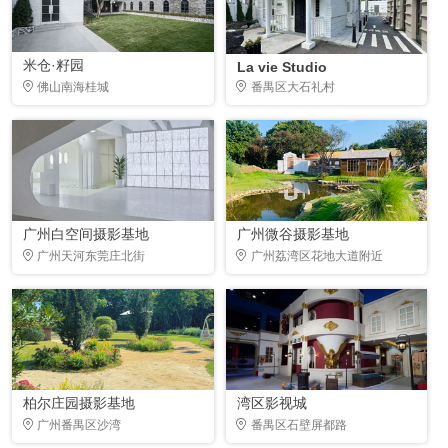
米仓·籽园
La vie Studio
佛山南海桂城
番禺区大石礼村
广州白空间摄影基地
广州微谷摄影基地
广州天河东莞庄北街
广州荔湾区花地大道附近
柏尔庄园摄影基地
湾区影视城
广州番禺区沙湾
番禺区石壁屏都路