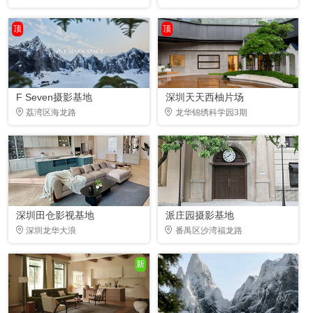
顶
顶
F Seven摄影基地
深圳天天西柚片场
荔湾区海龙路
龙华锦绣科学园3期
深圳田仓影视基地
派庄园摄影基地
深圳龙华大浪
番禺区沙湾福龙路
新