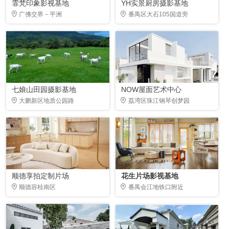
霏梵印象影视基地
YH实景厨房摄影基地
广佛交界－平洲
番禺区大石105国道旁
七娘山田园摄影基地
NOW屋面艺术中心
大鹏新区地质公园路
荔湾区珠江钢琴创梦园
顺德享拍定制片场
花生片场影视基地
顺德容桂南区
番禺会江地铁口附近