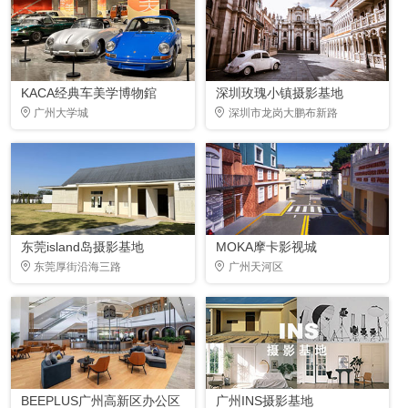
KACA经典车美学博物錧
深圳玫瑰小镇摄影基地
广州大学城
深圳市龙岗大鹏布新路
东莞island岛摄影基地
MOKA摩卡影视城
东莞厚街沿海三路
广州天河区
BEEPLUS广州高新区办公区
广州INS摄影基地