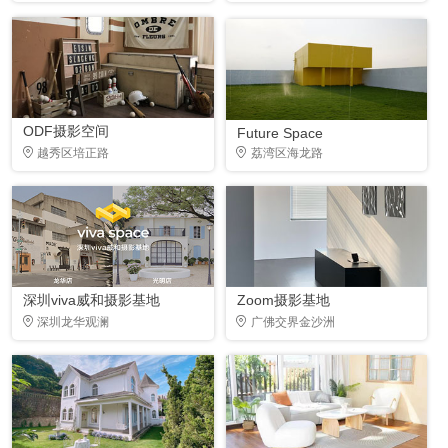
ODF摄影空间
Future Space
越秀区培正路
荔湾区海龙路
深圳viva威和摄影基地
Zoom摄影基地
深圳龙华观澜
广佛交界金沙洲