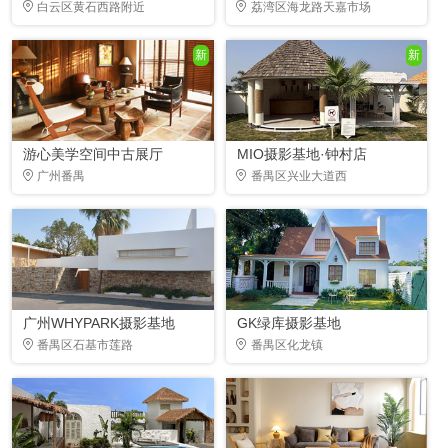
白云区黄石西路附近
荔湾区海龙路天嘉市场
新
新
游心美学空间中古展厅
MIO摄影基地·钟村店
广州番禺
番禺区兴业大道西
广州WHYPARK摄影基地
GK绿库摄影基地
番禺区石基市莲路
番禺区化龙镇