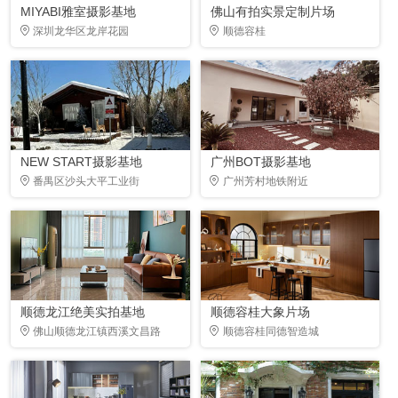
MIYABI雅室摄影基地
佛山有拍实景定制片场
深圳龙华区龙岸花园
顺德容桂
NEW START摄影基地
广州BOT摄影基地
番禺区沙头大平工业街
广州芳村地铁附近
顺德龙江绝美实拍基地
顺德容桂大象片场
佛山顺德龙江镇西溪文昌路
顺德容桂同德智造城