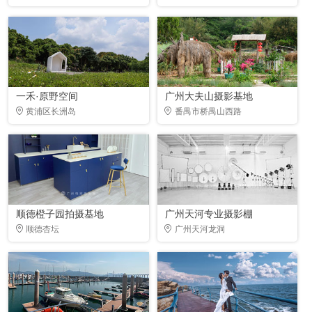
一禾·原野空间
广州大夫山摄影基地
黄浦区长洲岛
番禺市桥禺山西路
顺德橙子园拍摄基地
广州天河专业摄影棚
顺德杏坛
广州天河龙洞