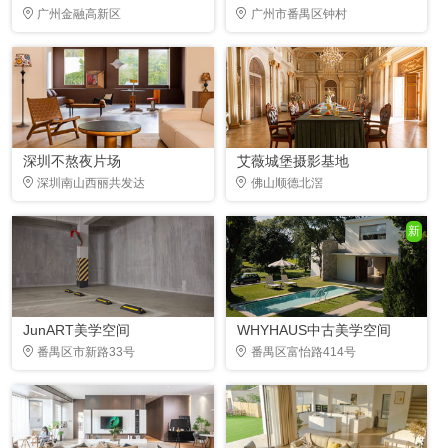
广州金融高新区
广州市番禺区钟村
深圳不熬夜片场
艾薇城堡摄影基地
深圳南山西丽共发达
佛山顺德北滘
新
JunART美学空间
WHYHAUS中古美学空间
番禺区市新路33号
番禺区富怡路414号