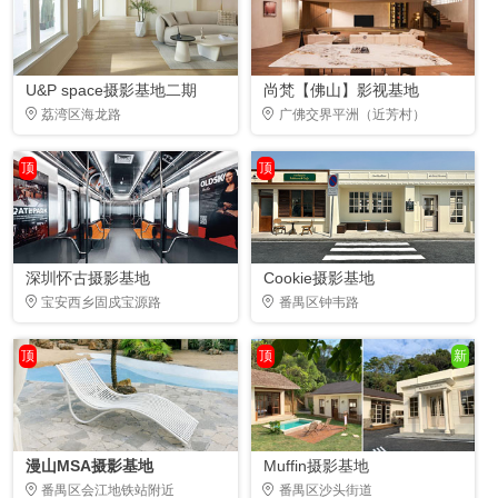
U&P space摄影基地二期
尚梵【佛山】影视基地
荔湾区海龙路
广佛交界平洲（近芳村）
顶
顶
深圳怀古摄影基地
Cookie摄影基地
宝安西乡固戍宝源路
番禺区钟韦路
顶
顶
新
漫山MSA摄影基地
Muffin摄影基地
番禺区会江地铁站附近
番禺区沙头街道