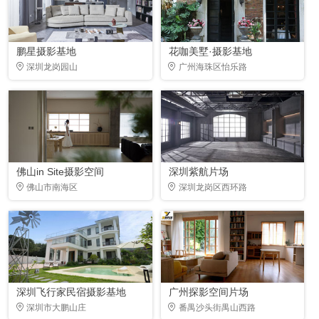
鹏星摄影基地
花咖美墅·摄影基地
深圳龙岗园山
广州海珠区怡乐路
佛山in Site摄影空间
深圳紫航片场
佛山市南海区
深圳龙岗区西环路
深圳飞行家民宿摄影基地
广州探影空间片场
深圳市大鹏山庄
番禺沙头街禺山西路