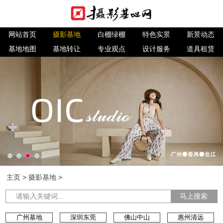
网站首页
摄影基地
白棚绿棚
特色实景
新景动态
基地地图
基地转让
专业观点
设计服务
道具租赁
主页
>
摄影基地
>
马上搜索
广州基地
深圳东莞
佛山中山
惠州清远