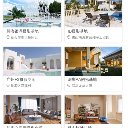
碧海银湖摄影基地
ID摄影基地
新会崖南大桥附近
佛山南海林岳翔宇工业园
广州F3摄影空间
深圳AA抱光基地
番禺区汉溪村
深圳龙华大浪
深圳心愿宠影视小镇
佛山醒神片场