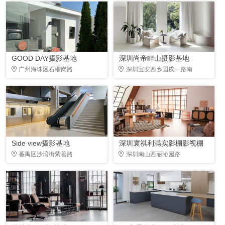
GOOD DAY摄影基地
深圳尚帝畔山摄影基地
广州海珠区石榴岗路
深圳宝安西乡固戍一路南
Side view摄影基地
深圳寰祺利满实影棚影视棚
番禺区沙湾街紫善路
深圳南山西丽沁园路