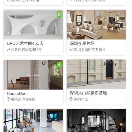
新
UFO艺术空间451店
深圳众星片场
白云区石沙路451号
深圳龙岗区宝龙街道
新
深圳大白桶摄影基地
HouseDoor
番禺沙湾青峰路
深圳布吉