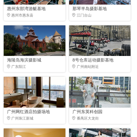
惠州东部湾游艇基地
那琴半岛摄影基地
惠州市惠东县
江门台山
海陵岛海滨摄影城
8号仓库运动摄影基地
广东阳江
广州南站附近
广州网红酒店拍摄场地
广州东英科创园
广州珠江新城
番禺区大龙街