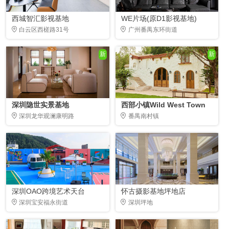
西城智汇影视基地
WE片场(原D1影视基地)
白云区西槎路31号
广州番禺东环街道
新
新
深圳隐世实景基地
西部小镇Wild West Town
深圳龙华观澜康明路
番禺南村镇
深圳OAO跨境艺术天台
怀古摄影基地坪地店
深圳宝安福永街道
深圳坪地