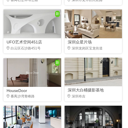
新
UFO艺术空间451店
深圳众星片场
白云区石沙路451号
深圳龙岗区宝龙街道
新
深圳大白桶摄影基地
HouseDoor
番禺沙湾青峰路
深圳布吉