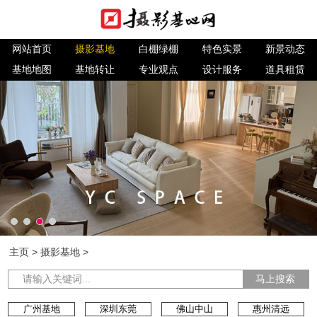
网站首页
摄影基地
白棚绿棚
特色实景
新景动态
基地地图
基地转让
专业观点
设计服务
道具租赁
主页
>
摄影基地
>
马上搜索
广州基地
深圳东莞
佛山中山
惠州清远