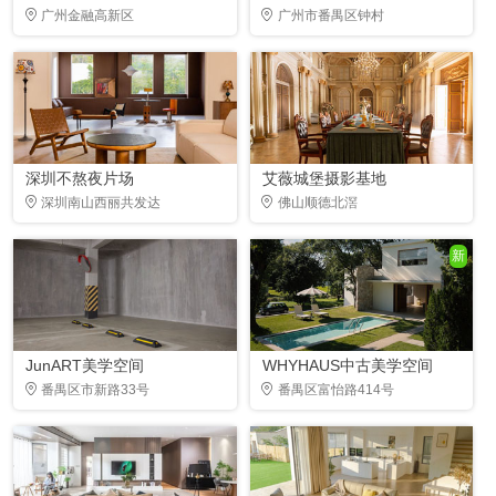
广州金融高新区
广州市番禺区钟村
深圳不熬夜片场
艾薇城堡摄影基地
深圳南山西丽共发达
佛山顺德北滘
新
JunART美学空间
WHYHAUS中古美学空间
番禺区市新路33号
番禺区富怡路414号