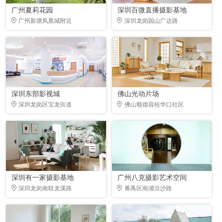
广州夏莉花园
深圳百微直播摄影基地
广州新塘凤凰城附近
深圳龙岗园山广达路
深圳东部影视城
佛山光动片场
深圳龙岗区宝龙街道
佛山顺德容桂华口社区
深圳有一家摄影基地
广州八克摄影艺术空间
深圳龙岗南联龙溪路
番禺区南浦沿沙路