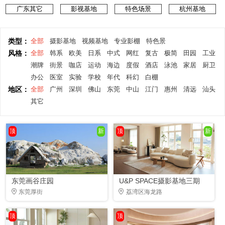
广东其它
影视基地
特色场景
杭州基地
类型：
全部
摄影基地
视频基地
专业影棚
特色景
风格：
全部
韩系
欧美
日系
中式
网红
复古
极简
田园
工业
潮牌
街景
咖店
运动
海边
度假
酒店
泳池
家居
厨卫
办公
医室
实验
学校
年代
科幻
白棚
地区：
全部
广州
深圳
佛山
东莞
中山
江门
惠州
清远
汕头
其它
顶
新
顶
新
东莞画谷庄园
U&P SPACE摄影基地三期
东莞厚街
荔湾区海龙路
顶
顶