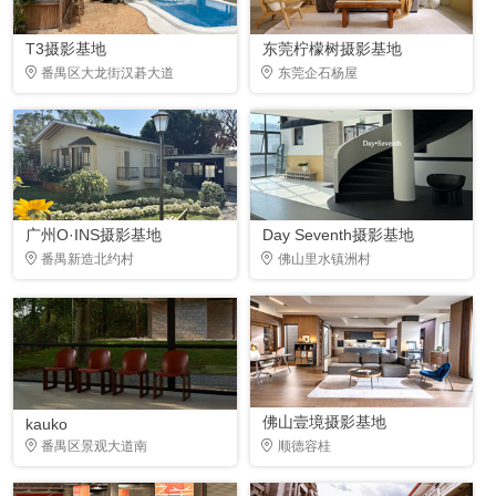
T3摄影基地
东莞柠檬树摄影基地
番禺区大龙街汉碁大道
东莞企石杨屋
广州O·INS摄影基地
Day Seventh摄影基地
番禺新造北约村
佛山里水镇洲村
佛山壹境摄影基地
kauko
番禺区景观大道南
顺德容桂