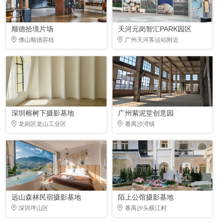
顺德拾境片场
天河元岗智汇PARK园区
佛山顺德容桂
广州天河客运站附近
深圳榕树下摄影基地
广州紫泥堂创意园
龙岗区龙山工业区
番禺沙湾镇
远山森林民宿摄影基地
陌上公馆摄影基地
深圳坪山区
番禺沙头横江村