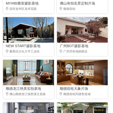
MIYABI雅室摄影基地
佛山有拍实景定制片场
深圳龙华区龙岸花园
顺德容桂
NEW START摄影基地
广州BOT摄影基地
番禺区沙头大平工业街
广州芳村地铁附近
顺德龙江绝美实拍基地
顺德容桂大象片场
佛山顺德龙江镇西溪文昌路
顺德容桂同德智造城