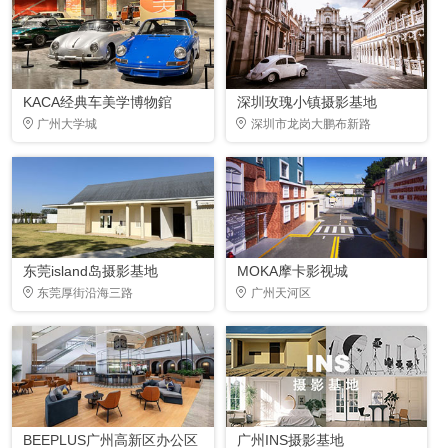
KACA经典车美学博物錧
深圳玫瑰小镇摄影基地
广州大学城
深圳市龙岗大鹏布新路
东莞island岛摄影基地
MOKA摩卡影视城
东莞厚街沿海三路
广州天河区
BEEPLUS广州高新区办公区
广州INS摄影基地