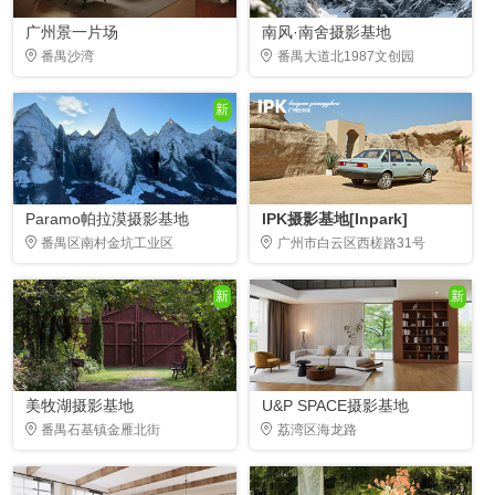
广州景一片场
南风·南舍摄影基地
番禺沙湾
番禺大道北1987文创园
新
Paramo帕拉漠摄影基地
IPK摄影基地[Inpark]
番禺区南村金坑工业区
广州市白云区西槎路31号
新
新
美牧湖摄影基地
U&P SPACE摄影基地
番禺石基镇金雁北街
荔湾区海龙路