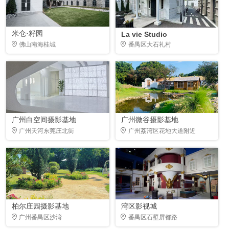
米仓·籽园
La vie Studio
佛山南海桂城
番禺区大石礼村
广州白空间摄影基地
广州微谷摄影基地
广州天河东莞庄北街
广州荔湾区花地大道附近
柏尔庄园摄影基地
湾区影视城
广州番禺区沙湾
番禺区石壁屏都路