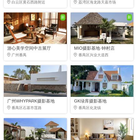
白云区黄石西路附近
荔湾区海龙路天嘉市场
新
新
游心美学空间中古展厅
MIO摄影基地·钟村店
广州番禺
番禺区兴业大道西
广州WHYPARK摄影基地
GK绿库摄影基地
番禺区石基市莲路
番禺区化龙镇