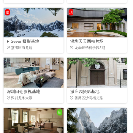
顶
顶
F Seven摄影基地
深圳天天西柚片场
荔湾区海龙路
龙华锦绣科学园3期
深圳田仓影视基地
派庄园摄影基地
深圳龙华大浪
番禺区沙湾福龙路
新