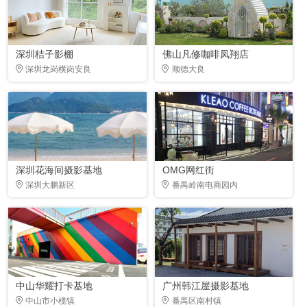
深圳桔子影棚
佛山凡修咖啡凤翔店
深圳龙岗横岗安良
顺德大良
深圳花海间摄影基地
OMG网红街
深圳大鹏新区
番禺岭南电商园内
中山华耀打卡基地
广州韩江屋摄影基地
中山市小榄镇
番禺区南村镇