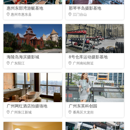
惠州东部湾游艇基地
那琴半岛摄影基地
惠州市惠东县
江门台山
海陵岛海滨摄影城
8号仓库运动摄影基地
广东阳江
广州南站附近
广州网红酒店拍摄场地
广州东英科创园
广州珠江新城
番禺区大龙街