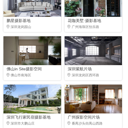
鹏星摄影基地
花咖美墅·摄影基地
深圳龙岗园山
广州海珠区怡乐路
佛山in Site摄影空间
深圳紫航片场
佛山市南海区
深圳龙岗区西环路
深圳飞行家民宿摄影基地
广州探影空间片场
深圳市大鹏山庄
番禺沙头街禺山西路