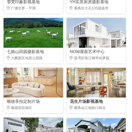
霏梵印象影视基地
YH实景厨房摄影基地
广佛交界－平洲
番禺区大石105国道旁
七娘山田园摄影基地
NOW屋面艺术中心
大鹏新区地质公园路
荔湾区珠江钢琴创梦园
顺德享拍定制片场
花生片场影视基地
顺德容桂南区
番禺会江地铁口附近