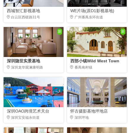
西城智汇影视基地
WE片场(原D1影视基地)
白云区西槎路31号
广州番禺东环街道
新
新
深圳隐世实景基地
西部小镇Wild West Town
深圳龙华观澜康明路
番禺南村镇
深圳OAO跨境艺术天台
怀古摄影基地坪地店
深圳宝安福永街道
深圳坪地