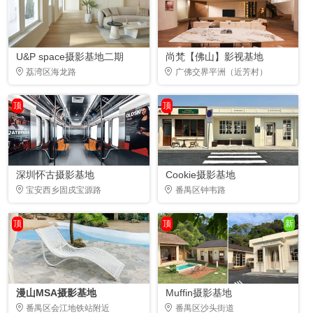
U&P space摄影基地二期
尚梵【佛山】影视基地
荔湾区海龙路
广佛交界平洲（近芳村）
顶
顶
深圳怀古摄影基地
Cookie摄影基地
宝安西乡固戍宝源路
番禺区钟韦路
顶
顶
新
漫山MSA摄影基地
Muffin摄影基地
番禺区会江地铁站附近
番禺区沙头街道