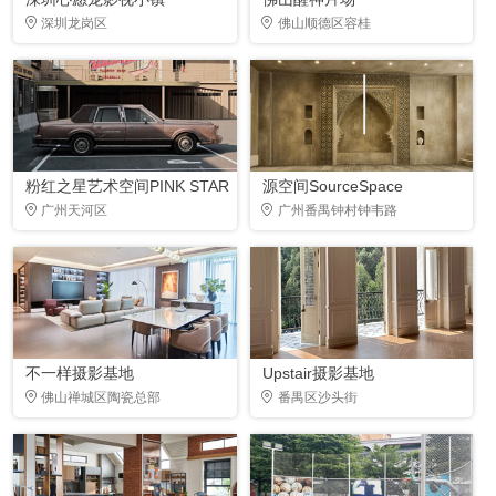
深圳龙岗区
佛山顺德区容桂
粉红之星艺术空间PINK STAR
源空间SourceSpace
广州天河区
广州番禺钟村钟韦路
不一样摄影基地
Upstair摄影基地
佛山禅城区陶瓷总部
番禺区沙头街