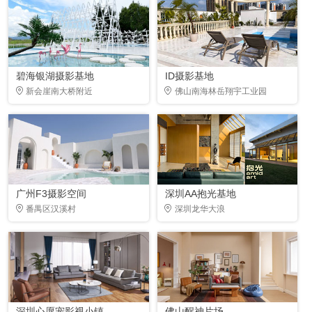
碧海银湖摄影基地
ID摄影基地
新会崖南大桥附近
佛山南海林岳翔宇工业园
广州F3摄影空间
深圳AA抱光基地
番禺区汉溪村
深圳龙华大浪
深圳心愿宠影视小镇
佛山醒神片场