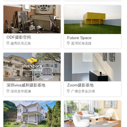
ODF摄影空间
Future Space
越秀区培正路
荔湾区海龙路
深圳viva威和摄影基地
Zoom摄影基地
深圳龙华观澜
广佛交界金沙洲