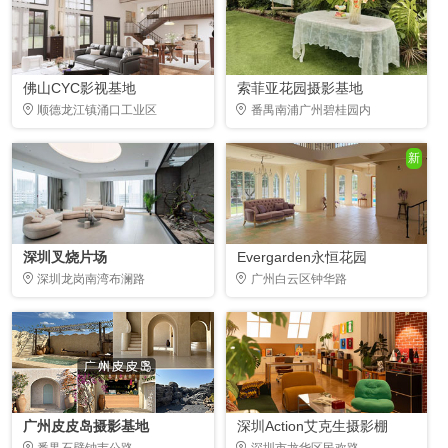
佛山CYC影视基地
索菲亚花园摄影基地
顺德龙江镇涌口工业区
番禺南浦广州碧桂园内
新
深圳叉烧片场
Evergarden永恒花园
深圳龙岗南湾布澜路
广州白云区钟华路
广州皮皮岛摄影基地
深圳Action艾克生摄影棚
番禺石壁钟韦公路
深圳市龙华区民欢路