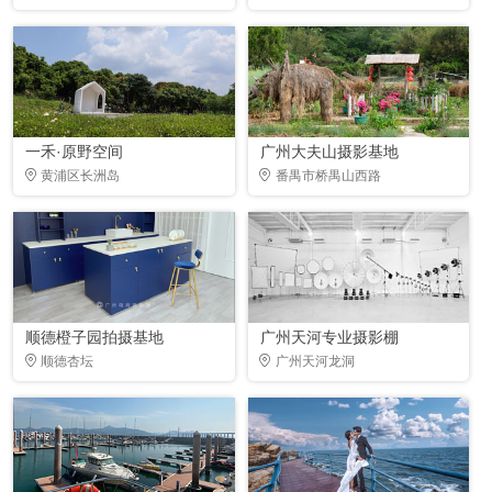
一禾·原野空间
广州大夫山摄影基地
黄浦区长洲岛
番禺市桥禺山西路
顺德橙子园拍摄基地
广州天河专业摄影棚
顺德杏坛
广州天河龙洞