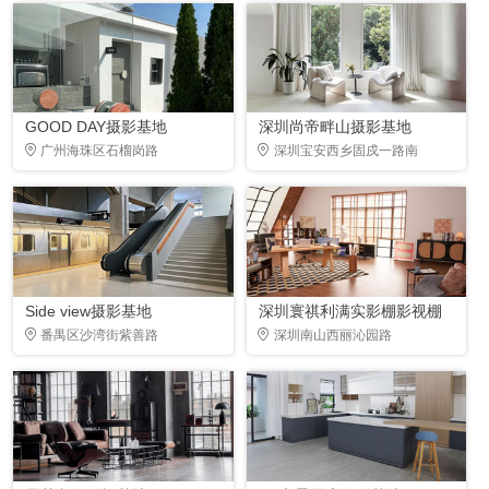
GOOD DAY摄影基地
深圳尚帝畔山摄影基地
广州海珠区石榴岗路
深圳宝安西乡固戍一路南
Side view摄影基地
深圳寰祺利满实影棚影视棚
番禺区沙湾街紫善路
深圳南山西丽沁园路