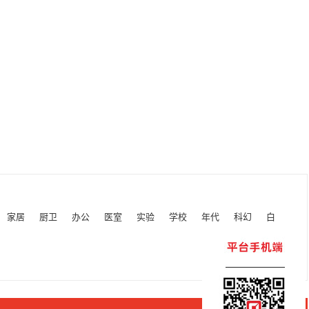
家居
厨卫
办公
医室
实验
学校
年代
科幻
白