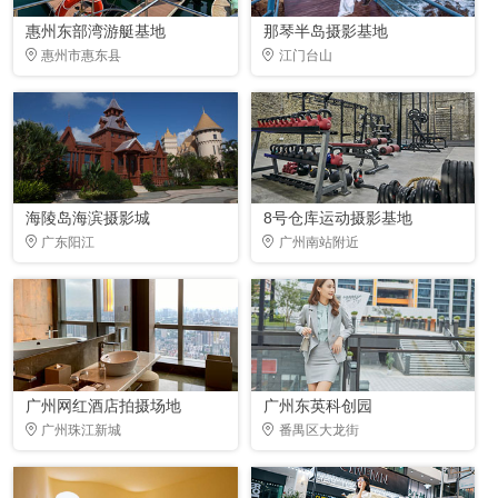
惠州东部湾游艇基地
那琴半岛摄影基地
惠州市惠东县
江门台山
海陵岛海滨摄影城
8号仓库运动摄影基地
广东阳江
广州南站附近
广州网红酒店拍摄场地
广州东英科创园
广州珠江新城
番禺区大龙街