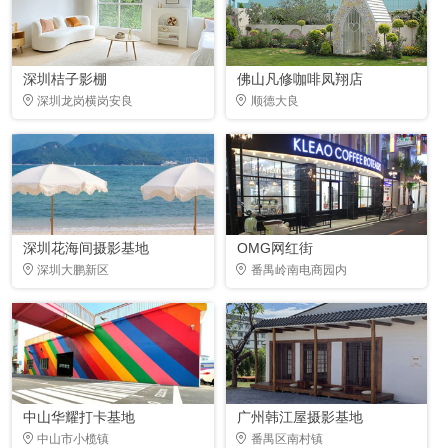
深圳桔子影棚
佛山凡修咖啡凤翔店
深圳龙岗横岗安良
顺德大良
深圳花海间摄影基地
OMG网红街
深圳大鹏新区
番禺岭南电商园内
中山华耀打卡基地
广州韩江屋摄影基地
中山市小榄镇
番禺区南村镇