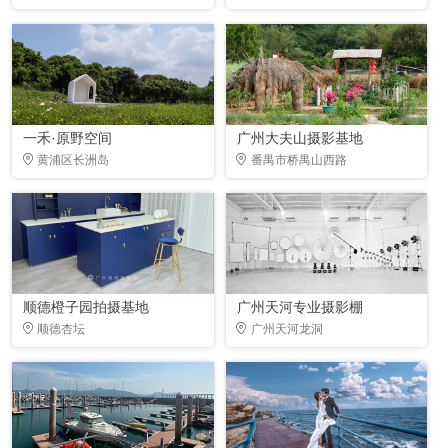
一禾·原野空间
广州大夫山摄影基地
黄浦区长洲岛
番禺市桥禺山西路
顺德橙子园拍摄基地
广州天河专业摄影棚
顺德杏坛
广州天河龙洞