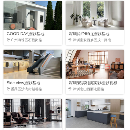
GOOD DAY摄影基地
深圳尚帝畔山摄影基地
广州海珠区石榴岗路
深圳宝安西乡固戍一路南
Side view摄影基地
深圳寰祺利满实影棚影视棚
番禺区沙湾街紫善路
深圳南山西丽沁园路