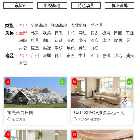
广东其它
影视基地
特色场景
杭州基地
类型：
全部
摄影基地
视频基地
专业影棚
特色景
风格：
全部
韩系
欧美
日系
中式
网红
复古
极简
田园
工业
潮牌
街景
咖店
运动
海边
度假
酒店
泳池
家居
厨卫
办公
医室
实验
学校
年代
科幻
白棚
地区：
全部
广州
深圳
佛山
东莞
中山
江门
惠州
清远
汕头
其它
顶
新
顶
新
东莞画谷庄园
U&P SPACE摄影基地三期
东莞厚街
荔湾区海龙路
顶
顶