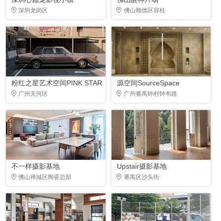
深圳龙岗区
佛山顺德区容桂
粉红之星艺术空间PINK STAR
源空间SourceSpace
广州天河区
广州番禺钟村钟韦路
不一样摄影基地
Upstair摄影基地
佛山禅城区陶瓷总部
番禺区沙头街