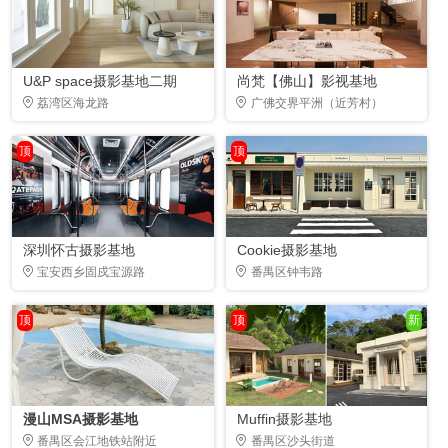
U&P space摄影基地二期
尚梵【佛山】影视基地
荔湾区海龙路
广佛交界平洲（近芳村）
顶
顶
深圳怀古摄影基地
Cookie摄影基地
宝安西乡固戍宝源路
番禺区钟韦路
顶
顶
新
漫山MSA摄影基地
Muffin摄影基地
番禺区会江地铁站附近
番禺区沙头街道