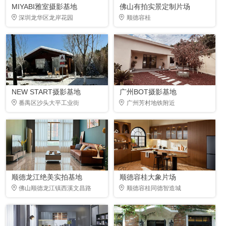
MIYABI雅室摄影基地
佛山有拍实景定制片场
深圳龙华区龙岸花园
顺德容桂
NEW START摄影基地
广州BOT摄影基地
番禺区沙头大平工业街
广州芳村地铁附近
顺德龙江绝美实拍基地
顺德容桂大象片场
佛山顺德龙江镇西溪文昌路
顺德容桂同德智造城