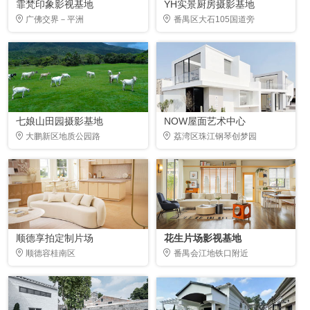
霏梵印象影视基地
YH实景厨房摄影基地
广佛交界－平洲
番禺区大石105国道旁
七娘山田园摄影基地
NOW屋面艺术中心
大鹏新区地质公园路
荔湾区珠江钢琴创梦园
顺德享拍定制片场
花生片场影视基地
顺德容桂南区
番禺会江地铁口附近