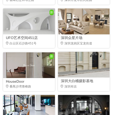
新
UFO艺术空间451店
深圳众星片场
白云区石沙路451号
深圳龙岗区宝龙街道
新
深圳大白桶摄影基地
HouseDoor
番禺沙湾青峰路
深圳布吉