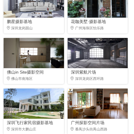
鹏星摄影基地
花咖美墅·摄影基地
深圳龙岗园山
广州海珠区怡乐路
佛山in Site摄影空间
深圳紫航片场
佛山市南海区
深圳龙岗区西环路
深圳飞行家民宿摄影基地
广州探影空间片场
深圳市大鹏山庄
番禺沙头街禺山西路