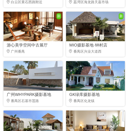
白云区黄石西路附近
荔湾区海龙路天嘉市场
新
新
游心美学空间中古展厅
MIO摄影基地·钟村店
广州番禺
番禺区兴业大道西
广州WHYPARK摄影基地
GK绿库摄影基地
番禺区石基市莲路
番禺区化龙镇