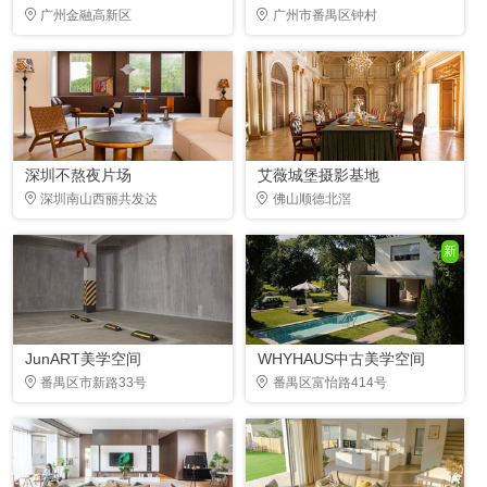
广州金融高新区
广州市番禺区钟村
深圳不熬夜片场
艾薇城堡摄影基地
深圳南山西丽共发达
佛山顺德北滘
新
JunART美学空间
WHYHAUS中古美学空间
番禺区市新路33号
番禺区富怡路414号