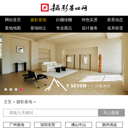
网站首页
摄影基地
白棚绿棚
特色实景
新景动态
基地地图
基地转让
专业观点
设计服务
道具租赁
主页
>
摄影基地
>
马上搜索
广州基地
深圳东莞
佛山中山
惠州清远