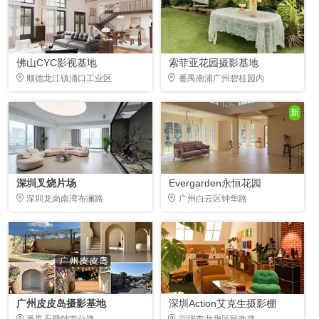
佛山CYC影视基地
索菲亚花园摄影基地
顺德龙江镇涌口工业区
番禺南浦广州碧桂园内
新
深圳叉烧片场
Evergarden永恒花园
深圳龙岗南湾布澜路
广州白云区钟华路
广州皮皮岛摄影基地
深圳Action艾克生摄影棚
番禺石壁钟韦公路
深圳市龙华区民欢路