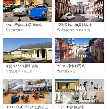
KACA经典车美学博物錧
深圳玫瑰小镇摄影基地
广州大学城
深圳市龙岗大鹏布新路
东莞island岛摄影基地
MOKA摩卡影视城
东莞厚街沿海三路
广州天河区
BEEPLUS广州高新区办公区
广州INS摄影基地