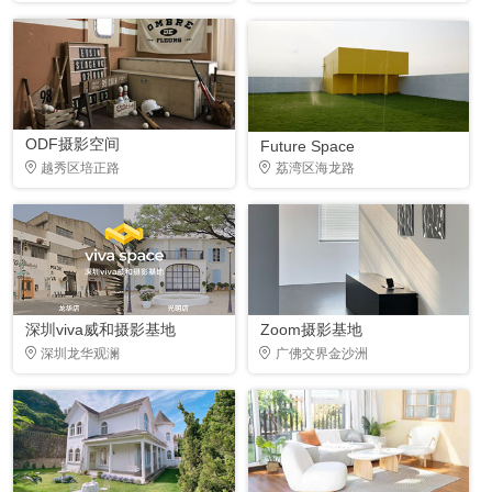
ODF摄影空间
Future Space
越秀区培正路
荔湾区海龙路
深圳viva威和摄影基地
Zoom摄影基地
深圳龙华观澜
广佛交界金沙洲