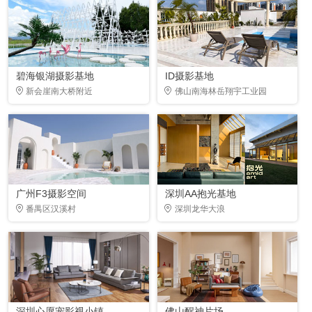
碧海银湖摄影基地
ID摄影基地
新会崖南大桥附近
佛山南海林岳翔宇工业园
广州F3摄影空间
深圳AA抱光基地
番禺区汉溪村
深圳龙华大浪
深圳心愿宠影视小镇
佛山醒神片场