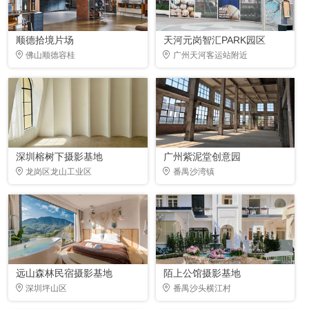
顺德拾境片场
天河元岗智汇PARK园区
佛山顺德容桂
广州天河客运站附近
深圳榕树下摄影基地
广州紫泥堂创意园
龙岗区龙山工业区
番禺沙湾镇
远山森林民宿摄影基地
陌上公馆摄影基地
深圳坪山区
番禺沙头横江村