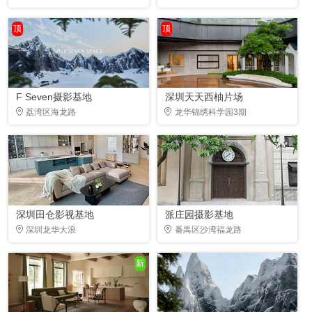
顶
顶
F Seven摄影基地
深圳天天西柚片场
荔湾区海龙路
龙华锦绣科学园3期
深圳田仓影视基地
派庄园摄影基地
深圳龙华大浪
番禺区沙湾福龙路
新