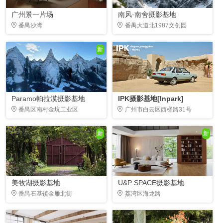
广州景一片场
南风·南舍摄影基地
番禺沙湾
番禺大道北1987文创园
新
Paramo帕拉漠摄影基地
IPK摄影基地[Inpark]
番禺区南村金坑工业区
广州市白云区西槎路31号
新
新
美牧湖摄影基地
U&P SPACE摄影基地
番禺石基镇金雁北街
荔湾区海龙路