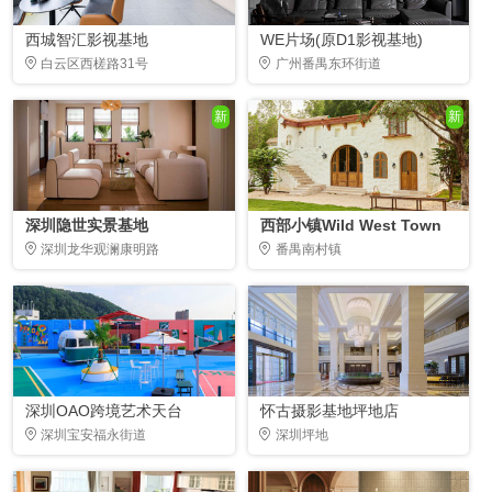
西城智汇影视基地
WE片场(原D1影视基地)
白云区西槎路31号
广州番禺东环街道
新
新
深圳隐世实景基地
西部小镇Wild West Town
深圳龙华观澜康明路
番禺南村镇
深圳OAO跨境艺术天台
怀古摄影基地坪地店
深圳宝安福永街道
深圳坪地