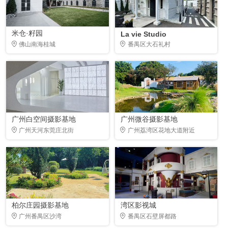
米仓·籽园
La vie Studio
佛山南海桂城
番禺区大石礼村
广州白空间摄影基地
广州微谷摄影基地
广州天河东莞庄北街
广州荔湾区花地大道附近
柏尔庄园摄影基地
湾区影视城
广州番禺区沙湾
番禺区石壁屏都路