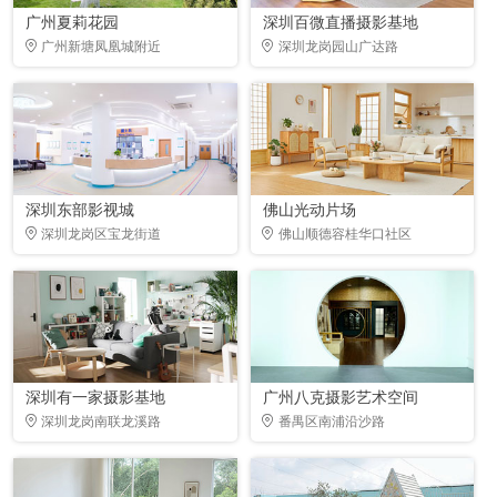
广州夏莉花园
深圳百微直播摄影基地
广州新塘凤凰城附近
深圳龙岗园山广达路
深圳东部影视城
佛山光动片场
深圳龙岗区宝龙街道
佛山顺德容桂华口社区
深圳有一家摄影基地
广州八克摄影艺术空间
深圳龙岗南联龙溪路
番禺区南浦沿沙路