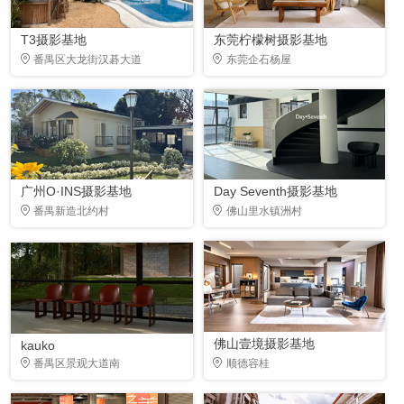
T3摄影基地
东莞柠檬树摄影基地
番禺区大龙街汉碁大道
东莞企石杨屋
广州O·INS摄影基地
Day Seventh摄影基地
番禺新造北约村
佛山里水镇洲村
佛山壹境摄影基地
kauko
番禺区景观大道南
顺德容桂