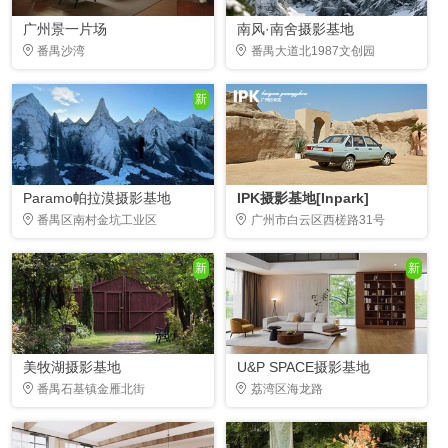
广州景一片场
南风·南舍摄影基地
番禺沙湾
番禺大道北1987文创园
新
Paramo帕拉漠摄影基地
IPK摄影基地[Inpark]
番禺区南村金坑工业区
广州市白云区西槎路31号
新
新
美牧湖摄影基地
U&P SPACE摄影基地
番禺石基镇金雁北街
荔湾区海龙路