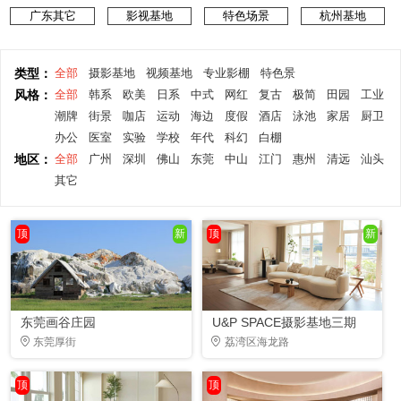
广东其它
影视基地
特色场景
杭州基地
类型：
全部
摄影基地
视频基地
专业影棚
特色景
风格：
全部
韩系
欧美
日系
中式
网红
复古
极简
田园
工业
潮牌
街景
咖店
运动
海边
度假
酒店
泳池
家居
厨卫
办公
医室
实验
学校
年代
科幻
白棚
地区：
全部
广州
深圳
佛山
东莞
中山
江门
惠州
清远
汕头
其它
顶
新
顶
新
东莞画谷庄园
U&P SPACE摄影基地三期
东莞厚街
荔湾区海龙路
顶
顶