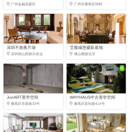
广州金融高新区
广州市番禺区钟村
深圳不熬夜片场
艾薇城堡摄影基地
深圳南山西丽共发达
佛山顺德北滘
新
JunART美学空间
WHYHAUS中古美学空间
番禺区市新路33号
番禺区富怡路414号