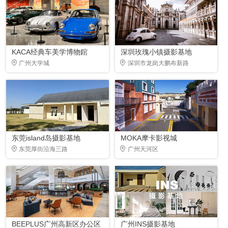
KACA经典车美学博物錧
深圳玫瑰小镇摄影基地
广州大学城
深圳市龙岗大鹏布新路
东莞island岛摄影基地
MOKA摩卡影视城
东莞厚街沿海三路
广州天河区
BEEPLUS广州高新区办公区
广州INS摄影基地