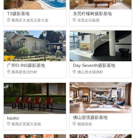
T3摄影基地
东莞柠檬树摄影基地
番禺区大龙街汉碁大道
东莞企石杨屋
广州O·INS摄影基地
Day Seventh摄影基地
番禺新造北约村
佛山里水镇洲村
佛山壹境摄影基地
kauko
番禺区景观大道南
顺德容桂