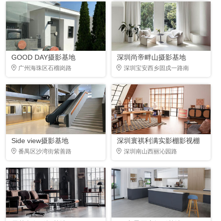
GOOD DAY摄影基地
深圳尚帝畔山摄影基地
广州海珠区石榴岗路
深圳宝安西乡固戍一路南
Side view摄影基地
深圳寰祺利满实影棚影视棚
番禺区沙湾街紫善路
深圳南山西丽沁园路