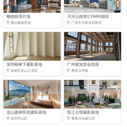
顺德拾境片场
天河元岗智汇PARK园区
佛山顺德容桂
广州天河客运站附近
深圳榕树下摄影基地
广州紫泥堂创意园
龙岗区龙山工业区
番禺沙湾镇
远山森林民宿摄影基地
陌上公馆摄影基地
深圳坪山区
番禺沙头横江村