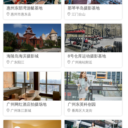
惠州东部湾游艇基地
那琴半岛摄影基地
惠州市惠东县
江门台山
海陵岛海滨摄影城
8号仓库运动摄影基地
广东阳江
广州南站附近
广州网红酒店拍摄场地
广州东英科创园
广州珠江新城
番禺区大龙街