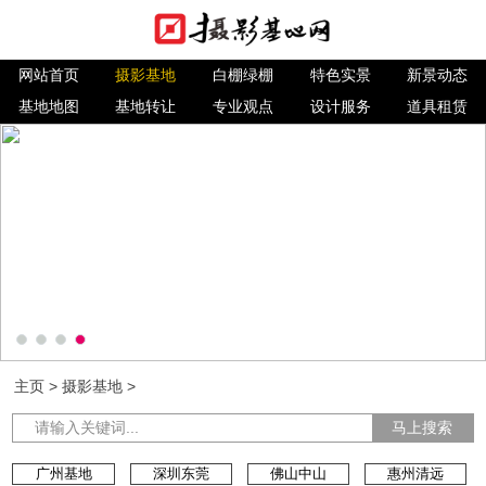
网站首页
摄影基地
白棚绿棚
特色实景
新景动态
基地地图
基地转让
专业观点
设计服务
道具租赁
主页
>
摄影基地
>
马上搜索
广州基地
深圳东莞
佛山中山
惠州清远