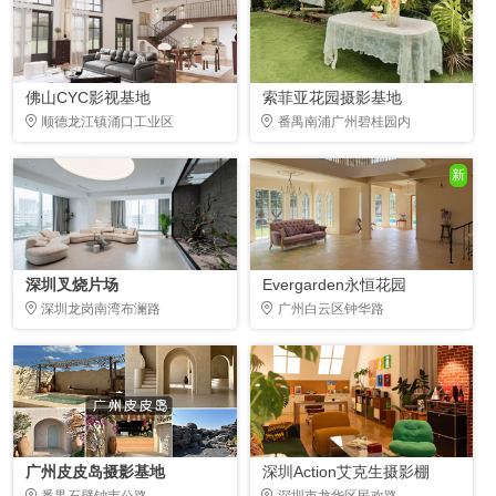
佛山CYC影视基地
索菲亚花园摄影基地
顺德龙江镇涌口工业区
番禺南浦广州碧桂园内
新
深圳叉烧片场
Evergarden永恒花园
深圳龙岗南湾布澜路
广州白云区钟华路
广州皮皮岛摄影基地
深圳Action艾克生摄影棚
番禺石壁钟韦公路
深圳市龙华区民欢路