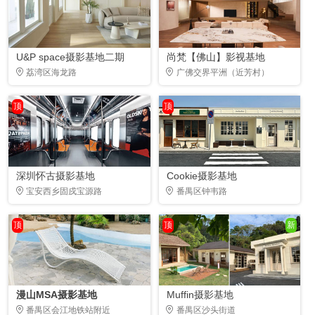
U&P space摄影基地二期
尚梵【佛山】影视基地
荔湾区海龙路
广佛交界平洲（近芳村）
顶
顶
深圳怀古摄影基地
Cookie摄影基地
宝安西乡固戍宝源路
番禺区钟韦路
顶
顶
新
漫山MSA摄影基地
Muffin摄影基地
番禺区会江地铁站附近
番禺区沙头街道