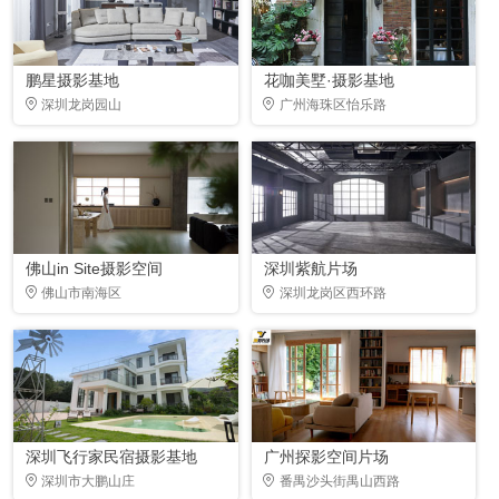
鹏星摄影基地
花咖美墅·摄影基地
深圳龙岗园山
广州海珠区怡乐路
佛山in Site摄影空间
深圳紫航片场
佛山市南海区
深圳龙岗区西环路
深圳飞行家民宿摄影基地
广州探影空间片场
深圳市大鹏山庄
番禺沙头街禺山西路