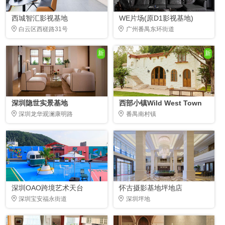
西城智汇影视基地
WE片场(原D1影视基地)
白云区西槎路31号
广州番禺东环街道
新
新
深圳隐世实景基地
西部小镇Wild West Town
深圳龙华观澜康明路
番禺南村镇
深圳OAO跨境艺术天台
怀古摄影基地坪地店
深圳宝安福永街道
深圳坪地