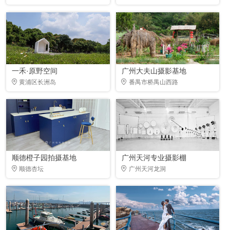
一禾·原野空间
广州大夫山摄影基地
黄浦区长洲岛
番禺市桥禺山西路
顺德橙子园拍摄基地
广州天河专业摄影棚
顺德杏坛
广州天河龙洞