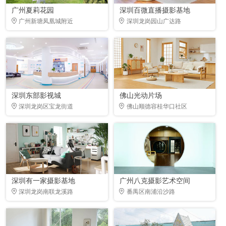
广州夏莉花园
深圳百微直播摄影基地
广州新塘凤凰城附近
深圳龙岗园山广达路
深圳东部影视城
佛山光动片场
深圳龙岗区宝龙街道
佛山顺德容桂华口社区
深圳有一家摄影基地
广州八克摄影艺术空间
深圳龙岗南联龙溪路
番禺区南浦沿沙路