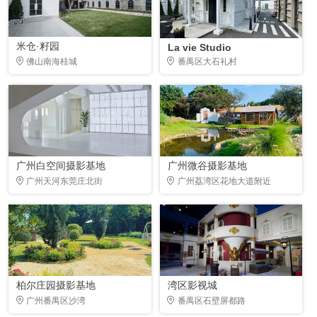
米仓·籽园
La vie Studio
佛山南海桂城
番禺区大石礼村
广州白空间摄影基地
广州微谷摄影基地
广州天河东莞庄北街
广州荔湾区花地大道附近
柏尔庄园摄影基地
湾区影视城
广州番禺区沙湾
番禺区石壁屏都路