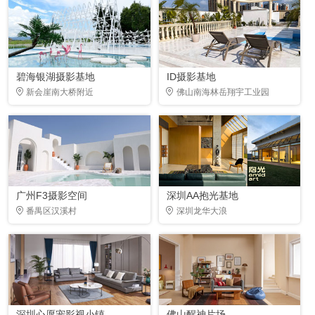
碧海银湖摄影基地
ID摄影基地
新会崖南大桥附近
佛山南海林岳翔宇工业园
广州F3摄影空间
深圳AA抱光基地
番禺区汉溪村
深圳龙华大浪
深圳心愿宠影视小镇
佛山醒神片场