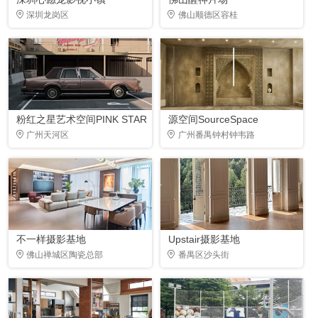
深圳龙岗区
佛山顺德区容桂
粉红之星艺术空间PINK STAR
源空间SourceSpace
广州天河区
广州番禺钟村钟韦路
不一样摄影基地
Upstair摄影基地
佛山禅城区陶瓷总部
番禺区沙头街