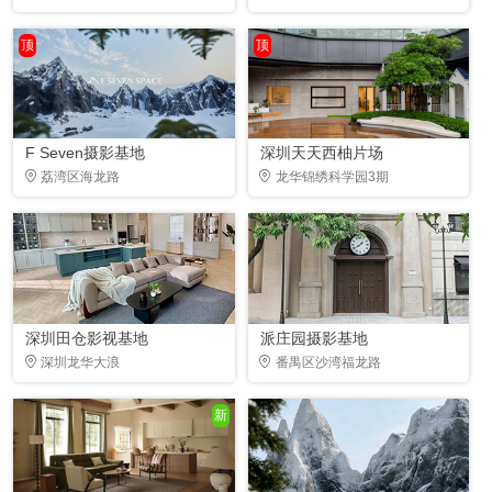
顶
顶
F Seven摄影基地
深圳天天西柚片场
荔湾区海龙路
龙华锦绣科学园3期
深圳田仓影视基地
派庄园摄影基地
深圳龙华大浪
番禺区沙湾福龙路
新