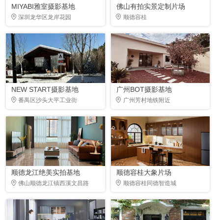
MIYABI雅室摄影基地
佛山有拍实景定制片场
深圳龙华区龙岸花园
顺德容桂
NEW START摄影基地
广州BOT摄影基地
番禺区沙头大平工业街
广州芳村地铁附近
顺德龙江绝美实拍基地
顺德容桂大象片场
佛山顺德龙江镇西溪文昌路
顺德容桂同德智造城