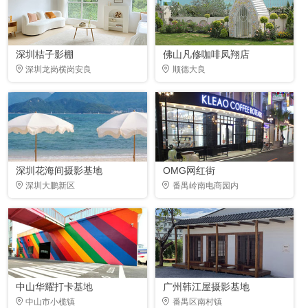
深圳桔子影棚
佛山凡修咖啡凤翔店
深圳龙岗横岗安良
顺德大良
深圳花海间摄影基地
OMG网红街
深圳大鹏新区
番禺岭南电商园内
中山华耀打卡基地
广州韩江屋摄影基地
中山市小榄镇
番禺区南村镇