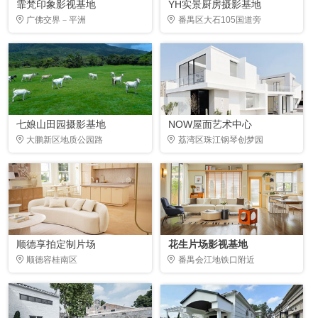
霏梵印象影视基地
YH实景厨房摄影基地
广佛交界－平洲
番禺区大石105国道旁
七娘山田园摄影基地
NOW屋面艺术中心
大鹏新区地质公园路
荔湾区珠江钢琴创梦园
顺德享拍定制片场
花生片场影视基地
顺德容桂南区
番禺会江地铁口附近