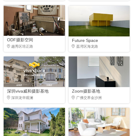
ODF摄影空间
Future Space
越秀区培正路
荔湾区海龙路
深圳viva威和摄影基地
Zoom摄影基地
深圳龙华观澜
广佛交界金沙洲