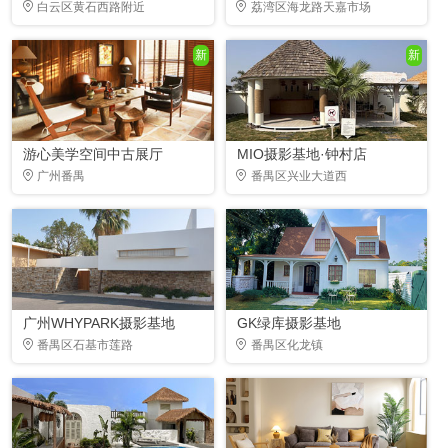
白云区黄石西路附近
荔湾区海龙路天嘉市场
新
新
游心美学空间中古展厅
MIO摄影基地·钟村店
广州番禺
番禺区兴业大道西
广州WHYPARK摄影基地
GK绿库摄影基地
番禺区石基市莲路
番禺区化龙镇