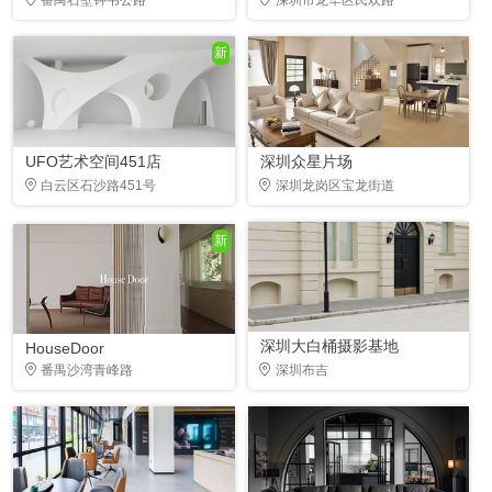
新
UFO艺术空间451店
深圳众星片场
白云区石沙路451号
深圳龙岗区宝龙街道
新
深圳大白桶摄影基地
HouseDoor
番禺沙湾青峰路
深圳布吉