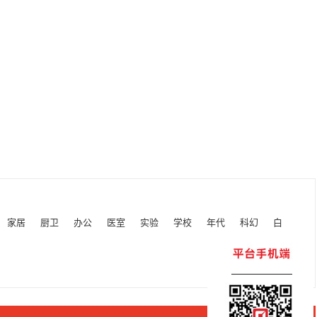
家居
厨卫
办公
医室
实验
学校
年代
科幻
白