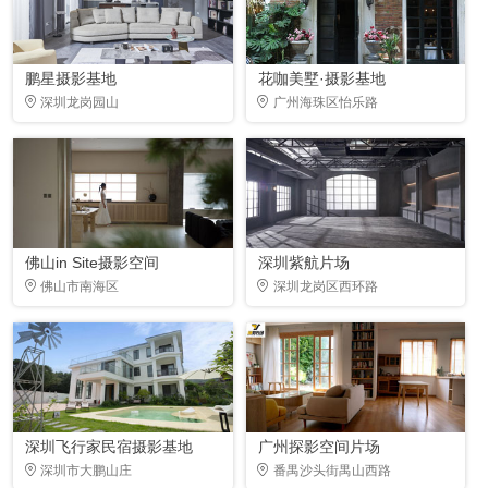
鹏星摄影基地
花咖美墅·摄影基地
深圳龙岗园山
广州海珠区怡乐路
佛山in Site摄影空间
深圳紫航片场
佛山市南海区
深圳龙岗区西环路
深圳飞行家民宿摄影基地
广州探影空间片场
深圳市大鹏山庄
番禺沙头街禺山西路