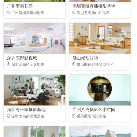
广州夏莉花园
深圳百微直播摄影基地
广州新塘凤凰城附近
深圳龙岗园山广达路
深圳东部影视城
佛山光动片场
深圳龙岗区宝龙街道
佛山顺德容桂华口社区
深圳有一家摄影基地
广州八克摄影艺术空间
深圳龙岗南联龙溪路
番禺区南浦沿沙路