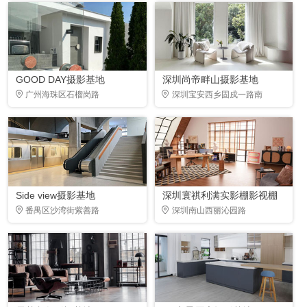
GOOD DAY摄影基地
深圳尚帝畔山摄影基地
广州海珠区石榴岗路
深圳宝安西乡固戍一路南
Side view摄影基地
深圳寰祺利满实影棚影视棚
番禺区沙湾街紫善路
深圳南山西丽沁园路