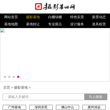
网站首页
摄影基地
白棚绿棚
特色实景
新景动态
基地地图
基地转让
专业观点
设计服务
道具租赁
主页
>
摄影基地
>
马上搜索
广州基地
深圳东莞
佛山中山
惠州清远