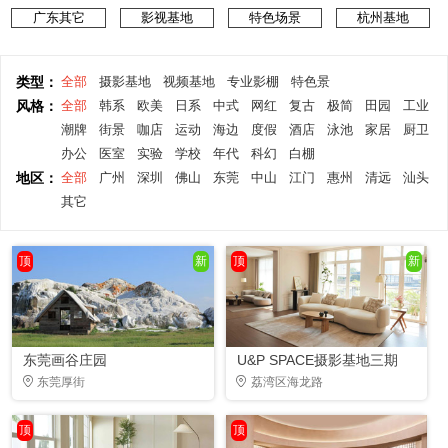
广东其它
影视基地
特色场景
杭州基地
类型：
全部
摄影基地
视频基地
专业影棚
特色景
风格：
全部
韩系
欧美
日系
中式
网红
复古
极简
田园
工业
潮牌
街景
咖店
运动
海边
度假
酒店
泳池
家居
厨卫
办公
医室
实验
学校
年代
科幻
白棚
地区：
全部
广州
深圳
佛山
东莞
中山
江门
惠州
清远
汕头
其它
顶
新
顶
新
东莞画谷庄园
U&P SPACE摄影基地三期
东莞厚街
荔湾区海龙路
顶
顶