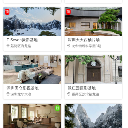
顶
顶
F Seven摄影基地
深圳天天西柚片场
荔湾区海龙路
龙华锦绣科学园3期
深圳田仓影视基地
派庄园摄影基地
深圳龙华大浪
番禺区沙湾福龙路
新