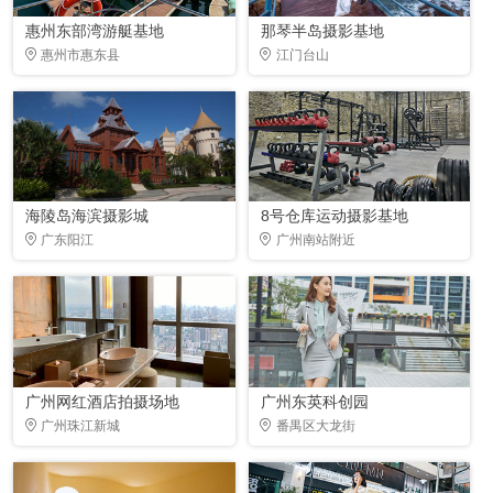
惠州东部湾游艇基地
那琴半岛摄影基地
惠州市惠东县
江门台山
海陵岛海滨摄影城
8号仓库运动摄影基地
广东阳江
广州南站附近
广州网红酒店拍摄场地
广州东英科创园
广州珠江新城
番禺区大龙街