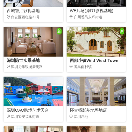
西城智汇影视基地
WE片场(原D1影视基地)
白云区西槎路31号
广州番禺东环街道
新
新
深圳隐世实景基地
西部小镇Wild West Town
深圳龙华观澜康明路
番禺南村镇
深圳OAO跨境艺术天台
怀古摄影基地坪地店
深圳宝安福永街道
深圳坪地