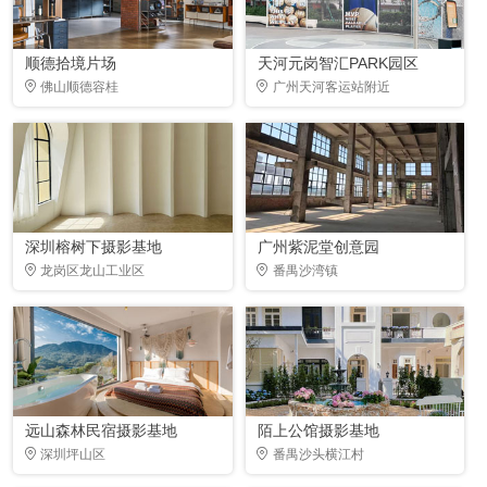
顺德拾境片场
天河元岗智汇PARK园区
佛山顺德容桂
广州天河客运站附近
深圳榕树下摄影基地
广州紫泥堂创意园
龙岗区龙山工业区
番禺沙湾镇
远山森林民宿摄影基地
陌上公馆摄影基地
深圳坪山区
番禺沙头横江村