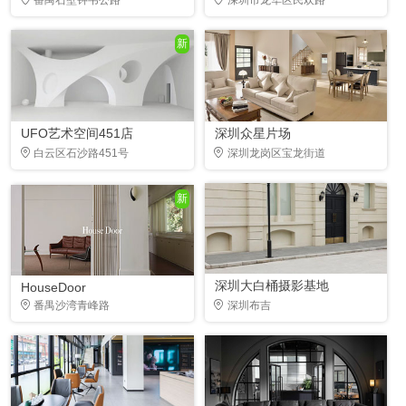
新
UFO艺术空间451店
深圳众星片场
白云区石沙路451号
深圳龙岗区宝龙街道
新
深圳大白桶摄影基地
HouseDoor
番禺沙湾青峰路
深圳布吉