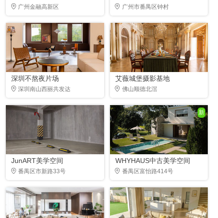
广州金融高新区
广州市番禺区钟村
深圳不熬夜片场
艾薇城堡摄影基地
深圳南山西丽共发达
佛山顺德北滘
新
JunART美学空间
WHYHAUS中古美学空间
番禺区市新路33号
番禺区富怡路414号