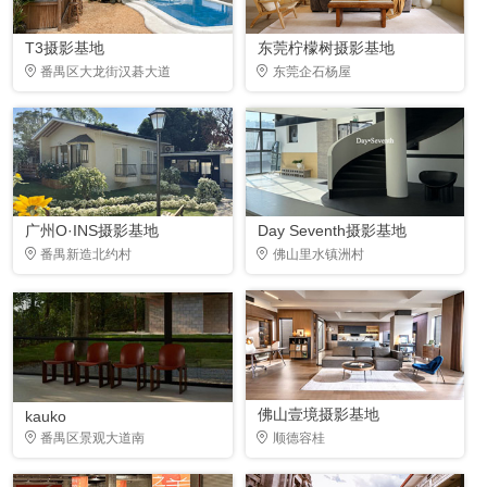
T3摄影基地
东莞柠檬树摄影基地
番禺区大龙街汉碁大道
东莞企石杨屋
广州O·INS摄影基地
Day Seventh摄影基地
番禺新造北约村
佛山里水镇洲村
佛山壹境摄影基地
kauko
番禺区景观大道南
顺德容桂