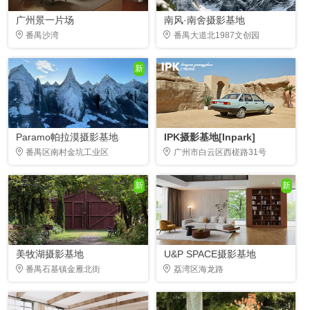
广州景一片场
南风·南舍摄影基地
番禺沙湾
番禺大道北1987文创园
新
Paramo帕拉漠摄影基地
IPK摄影基地[Inpark]
番禺区南村金坑工业区
广州市白云区西槎路31号
新
新
美牧湖摄影基地
U&P SPACE摄影基地
番禺石基镇金雁北街
荔湾区海龙路