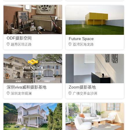
ODF摄影空间
Future Space
越秀区培正路
荔湾区海龙路
深圳viva威和摄影基地
Zoom摄影基地
深圳龙华观澜
广佛交界金沙洲