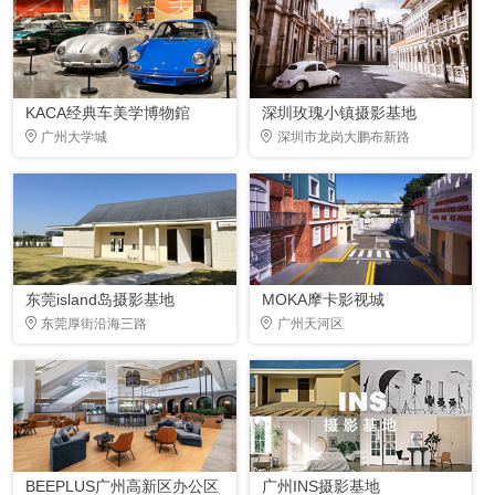
KACA经典车美学博物錧
深圳玫瑰小镇摄影基地
广州大学城
深圳市龙岗大鹏布新路
东莞island岛摄影基地
MOKA摩卡影视城
东莞厚街沿海三路
广州天河区
BEEPLUS广州高新区办公区
广州INS摄影基地