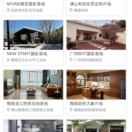
MIYABI雅室摄影基地
佛山有拍实景定制片场
深圳龙华区龙岸花园
顺德容桂
NEW START摄影基地
广州BOT摄影基地
番禺区沙头大平工业街
广州芳村地铁附近
顺德龙江绝美实拍基地
顺德容桂大象片场
佛山顺德龙江镇西溪文昌路
顺德容桂同德智造城