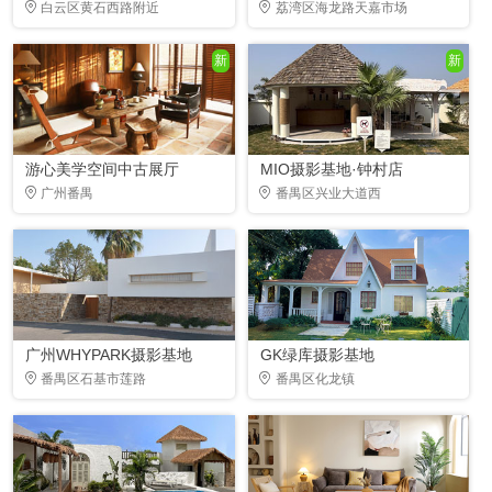
白云区黄石西路附近
荔湾区海龙路天嘉市场
新
新
游心美学空间中古展厅
MIO摄影基地·钟村店
广州番禺
番禺区兴业大道西
广州WHYPARK摄影基地
GK绿库摄影基地
番禺区石基市莲路
番禺区化龙镇