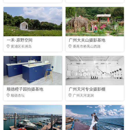
一禾·原野空间
广州大夫山摄影基地
黄浦区长洲岛
番禺市桥禺山西路
顺德橙子园拍摄基地
广州天河专业摄影棚
顺德杏坛
广州天河龙洞