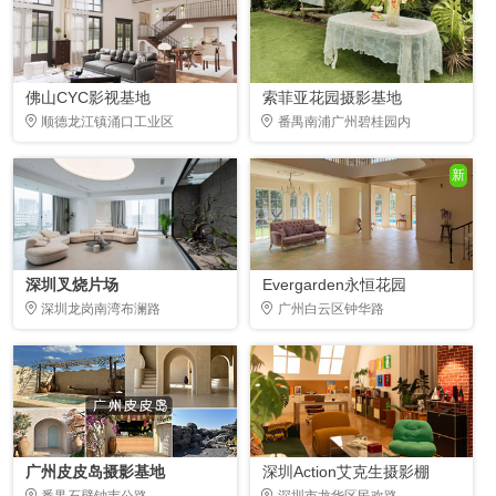
佛山CYC影视基地
索菲亚花园摄影基地
顺德龙江镇涌口工业区
番禺南浦广州碧桂园内
新
深圳叉烧片场
Evergarden永恒花园
深圳龙岗南湾布澜路
广州白云区钟华路
广州皮皮岛摄影基地
深圳Action艾克生摄影棚
番禺石壁钟韦公路
深圳市龙华区民欢路