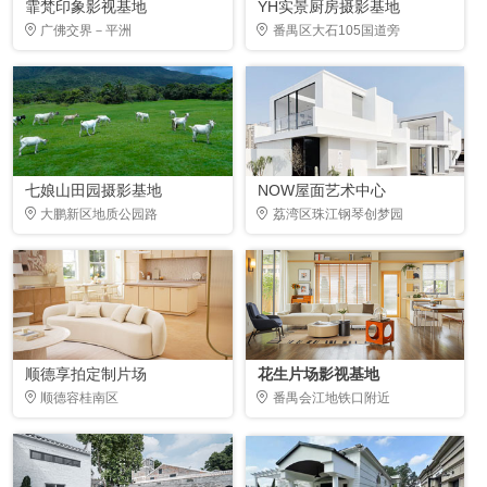
霏梵印象影视基地
YH实景厨房摄影基地
广佛交界－平洲
番禺区大石105国道旁
七娘山田园摄影基地
NOW屋面艺术中心
大鹏新区地质公园路
荔湾区珠江钢琴创梦园
顺德享拍定制片场
花生片场影视基地
顺德容桂南区
番禺会江地铁口附近