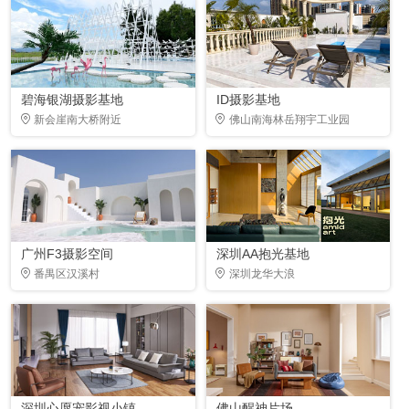
碧海银湖摄影基地
ID摄影基地
新会崖南大桥附近
佛山南海林岳翔宇工业园
广州F3摄影空间
深圳AA抱光基地
番禺区汉溪村
深圳龙华大浪
深圳心愿宠影视小镇
佛山醒神片场