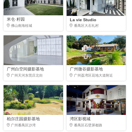
米仓·籽园
La vie Studio
佛山南海桂城
番禺区大石礼村
广州白空间摄影基地
广州微谷摄影基地
广州天河东莞庄北街
广州荔湾区花地大道附近
柏尔庄园摄影基地
湾区影视城
广州番禺区沙湾
番禺区石壁屏都路