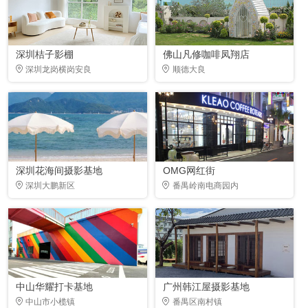
深圳桔子影棚
佛山凡修咖啡凤翔店
深圳龙岗横岗安良
顺德大良
深圳花海间摄影基地
OMG网红街
深圳大鹏新区
番禺岭南电商园内
中山华耀打卡基地
广州韩江屋摄影基地
中山市小榄镇
番禺区南村镇