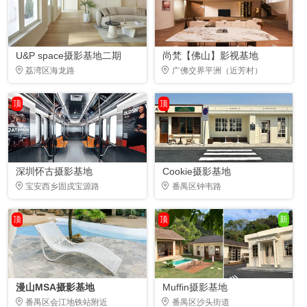
U&P space摄影基地二期
尚梵【佛山】影视基地
荔湾区海龙路
广佛交界平洲（近芳村）
顶
顶
深圳怀古摄影基地
Cookie摄影基地
宝安西乡固戍宝源路
番禺区钟韦路
顶
顶
新
漫山MSA摄影基地
Muffin摄影基地
番禺区会江地铁站附近
番禺区沙头街道