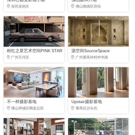
深圳龙岗区
佛山顺德区容桂
粉红之星艺术空间PINK STAR
源空间SourceSpace
广州天河区
广州番禺钟村钟韦路
不一样摄影基地
Upstair摄影基地
佛山禅城区陶瓷总部
番禺区沙头街