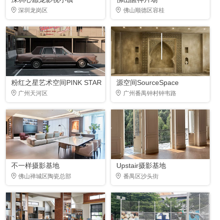
深圳龙岗区
佛山顺德区容桂
粉红之星艺术空间PINK STAR
源空间SourceSpace
广州天河区
广州番禺钟村钟韦路
不一样摄影基地
Upstair摄影基地
佛山禅城区陶瓷总部
番禺区沙头街