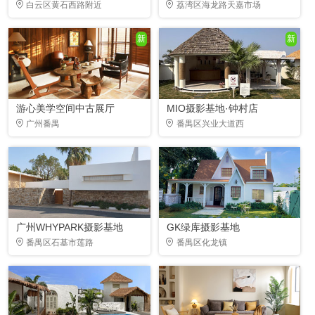
白云区黄石西路附近
荔湾区海龙路天嘉市场
新
新
游心美学空间中古展厅
MIO摄影基地·钟村店
广州番禺
番禺区兴业大道西
广州WHYPARK摄影基地
GK绿库摄影基地
番禺区石基市莲路
番禺区化龙镇