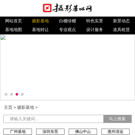
网站首页
摄影基地
白棚绿棚
特色实景
新景动态
基地地图
基地转让
专业观点
设计服务
道具租赁
主页
>
摄影基地
>
马上搜索
广州基地
深圳东莞
佛山中山
惠州清远