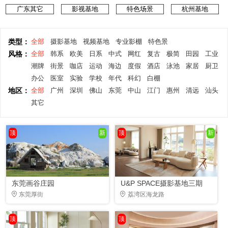
广东其它
影视基地
特色场景
杭州基地
类型：
全部
摄影基地
视频基地
专业影棚
特色景
风格：
全部
韩系
欧美
日系
中式
网红
复古
极简
田园
工业
潮牌
街景
咖店
运动
海边
度假
酒店
泳池
家居
厨卫
办公
医室
实验
学校
年代
科幻
白棚
地区：
全部
广州
深圳
佛山
东莞
中山
江门
惠州
清远
汕头
其它
顶
新
顶
新
东莞画谷庄园
U&P SPACE摄影基地三期
东莞厚街
荔湾区海龙路
顶
顶