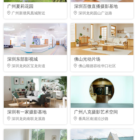
广州夏莉花园
深圳百微直播摄影基地
广州新塘凤凰城附近
深圳龙岗园山广达路
深圳东部影视城
佛山光动片场
深圳龙岗区宝龙街道
佛山顺德容桂华口社区
深圳有一家摄影基地
广州八克摄影艺术空间
深圳龙岗南联龙溪路
番禺区南浦沿沙路