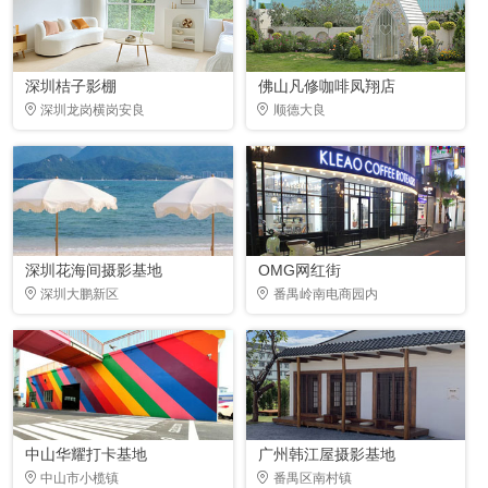
深圳桔子影棚
佛山凡修咖啡凤翔店
深圳龙岗横岗安良
顺德大良
深圳花海间摄影基地
OMG网红街
深圳大鹏新区
番禺岭南电商园内
中山华耀打卡基地
广州韩江屋摄影基地
中山市小榄镇
番禺区南村镇