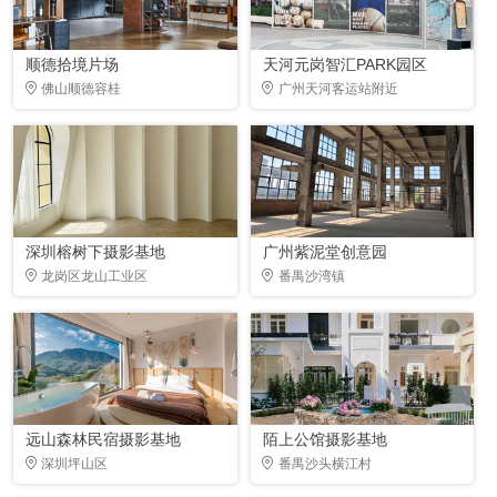
顺德拾境片场
天河元岗智汇PARK园区
佛山顺德容桂
广州天河客运站附近
深圳榕树下摄影基地
广州紫泥堂创意园
龙岗区龙山工业区
番禺沙湾镇
远山森林民宿摄影基地
陌上公馆摄影基地
深圳坪山区
番禺沙头横江村