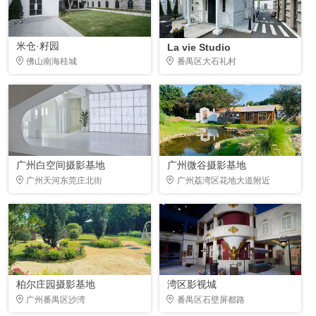
米仓·籽园
La vie Studio
佛山南海桂城
番禺区大石礼村
广州白空间摄影基地
广州微谷摄影基地
广州天河东莞庄北街
广州荔湾区花地大道附近
柏尔庄园摄影基地
湾区影视城
广州番禺区沙湾
番禺区石壁屏都路