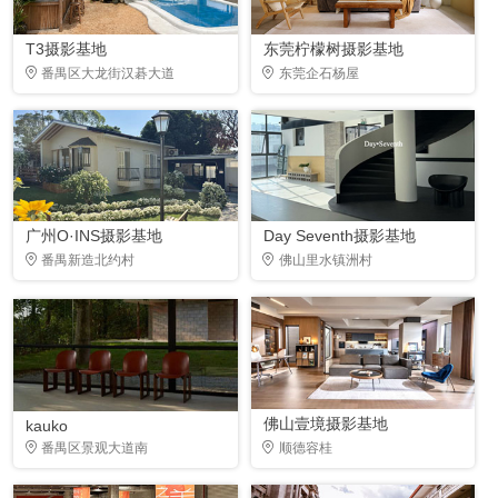
T3摄影基地
东莞柠檬树摄影基地
番禺区大龙街汉碁大道
东莞企石杨屋
广州O·INS摄影基地
Day Seventh摄影基地
番禺新造北约村
佛山里水镇洲村
佛山壹境摄影基地
kauko
番禺区景观大道南
顺德容桂