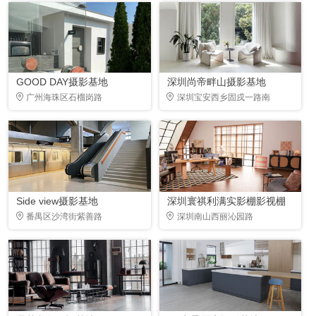
GOOD DAY摄影基地
深圳尚帝畔山摄影基地
广州海珠区石榴岗路
深圳宝安西乡固戍一路南
Side view摄影基地
深圳寰祺利满实影棚影视棚
番禺区沙湾街紫善路
深圳南山西丽沁园路