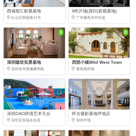
西城智汇影视基地
WE片场(原D1影视基地)
白云区西槎路31号
广州番禺东环街道
新
新
深圳隐世实景基地
西部小镇Wild West Town
深圳龙华观澜康明路
番禺南村镇
深圳OAO跨境艺术天台
怀古摄影基地坪地店
深圳宝安福永街道
深圳坪地