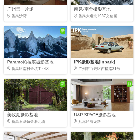
广州景一片场
南风·南舍摄影基地
番禺沙湾
番禺大道北1987文创园
新
Paramo帕拉漠摄影基地
IPK摄影基地[Inpark]
番禺区南村金坑工业区
广州市白云区西槎路31号
新
新
美牧湖摄影基地
U&P SPACE摄影基地
番禺石基镇金雁北街
荔湾区海龙路