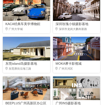
KACA经典车美学博物錧
深圳玫瑰小镇摄影基地
广州大学城
深圳市龙岗大鹏布新路
东莞island岛摄影基地
MOKA摩卡影视城
东莞厚街沿海三路
广州天河区
BEEPLUS广州高新区办公区
广州INS摄影基地