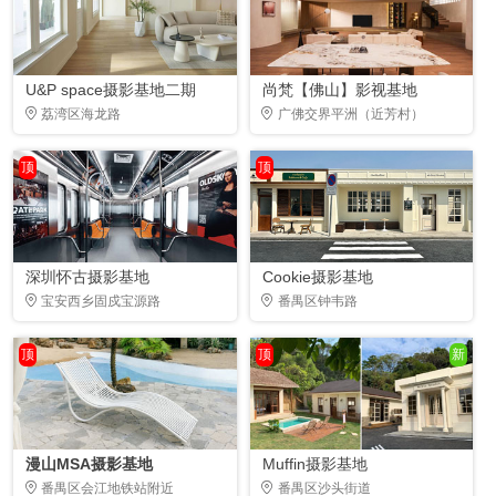
U&P space摄影基地二期
尚梵【佛山】影视基地
荔湾区海龙路
广佛交界平洲（近芳村）
顶
顶
深圳怀古摄影基地
Cookie摄影基地
宝安西乡固戍宝源路
番禺区钟韦路
顶
顶
新
漫山MSA摄影基地
Muffin摄影基地
番禺区会江地铁站附近
番禺区沙头街道