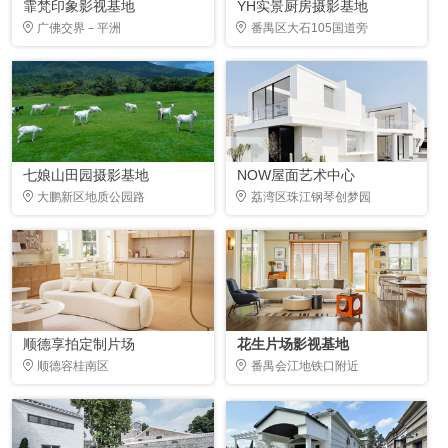
霏梵印象影视基地
YH实景厨房摄影基地
广佛交界－平洲
番禺区大石105国道旁
七娘山田园摄影基地
NOW屋面艺术中心
大鹏新区地质公园路
荔湾区珠江钢琴创梦园
顺德享拍定制片场
花生片场影视基地
顺德容桂南区
番禺会江地铁口附近