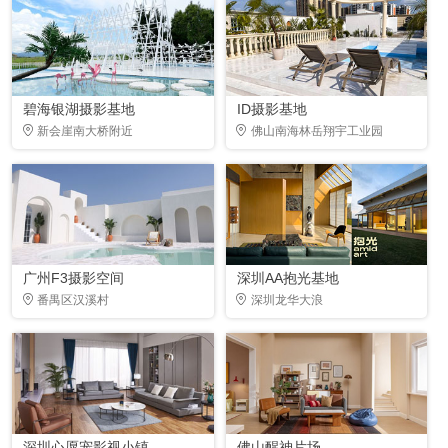
碧海银湖摄影基地
ID摄影基地
新会崖南大桥附近
佛山南海林岳翔宇工业园
广州F3摄影空间
深圳AA抱光基地
番禺区汉溪村
深圳龙华大浪
深圳心愿宠影视小镇
佛山醒神片场