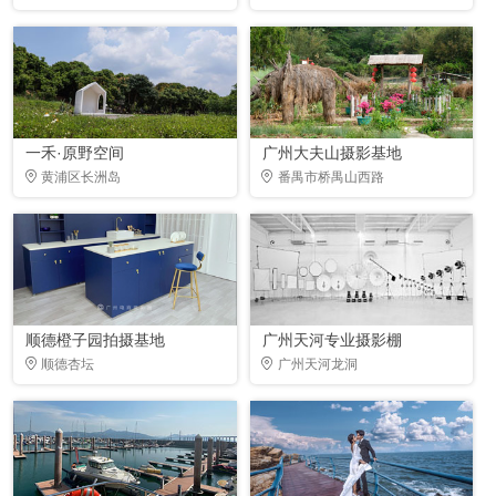
一禾·原野空间
广州大夫山摄影基地
黄浦区长洲岛
番禺市桥禺山西路
顺德橙子园拍摄基地
广州天河专业摄影棚
顺德杏坛
广州天河龙洞