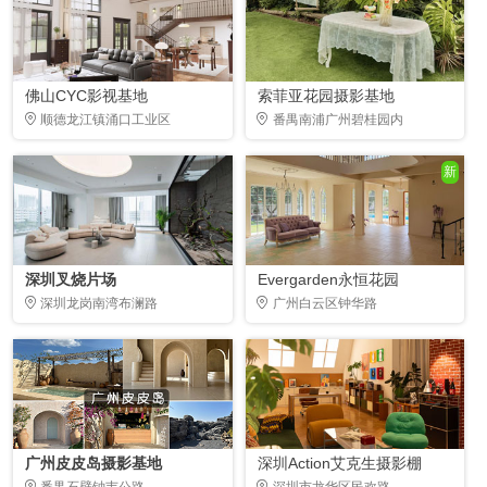
佛山CYC影视基地
索菲亚花园摄影基地
顺德龙江镇涌口工业区
番禺南浦广州碧桂园内
新
深圳叉烧片场
Evergarden永恒花园
深圳龙岗南湾布澜路
广州白云区钟华路
广州皮皮岛摄影基地
深圳Action艾克生摄影棚
番禺石壁钟韦公路
深圳市龙华区民欢路