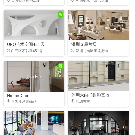
新
UFO艺术空间451店
深圳众星片场
白云区石沙路451号
深圳龙岗区宝龙街道
新
深圳大白桶摄影基地
HouseDoor
番禺沙湾青峰路
深圳布吉