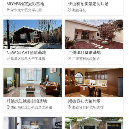
MIYABI雅室摄影基地
佛山有拍实景定制片场
深圳龙华区龙岸花园
顺德容桂
NEW START摄影基地
广州BOT摄影基地
番禺区沙头大平工业街
广州芳村地铁附近
顺德龙江绝美实拍基地
顺德容桂大象片场
佛山顺德龙江镇西溪文昌路
顺德容桂同德智造城