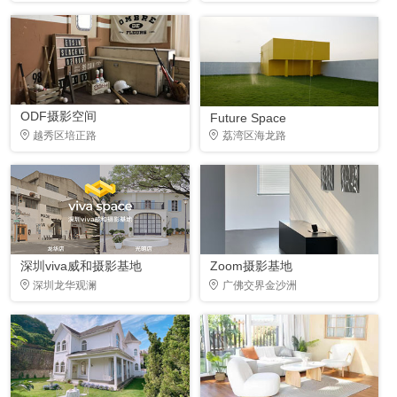
ODF摄影空间
Future Space
越秀区培正路
荔湾区海龙路
深圳viva威和摄影基地
Zoom摄影基地
深圳龙华观澜
广佛交界金沙洲