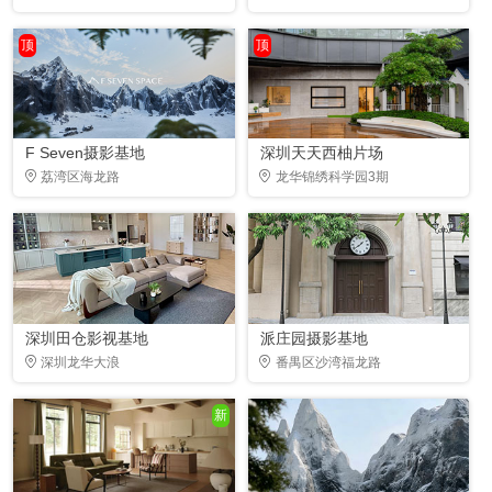
顶
顶
F Seven摄影基地
深圳天天西柚片场
荔湾区海龙路
龙华锦绣科学园3期
深圳田仓影视基地
派庄园摄影基地
深圳龙华大浪
番禺区沙湾福龙路
新