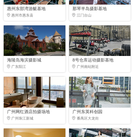
惠州东部湾游艇基地
那琴半岛摄影基地
惠州市惠东县
江门台山
海陵岛海滨摄影城
8号仓库运动摄影基地
广东阳江
广州南站附近
广州网红酒店拍摄场地
广州东英科创园
广州珠江新城
番禺区大龙街