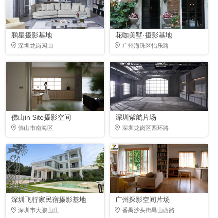
鹏星摄影基地
花咖美墅·摄影基地
深圳龙岗园山
广州海珠区怡乐路
佛山in Site摄影空间
深圳紫航片场
佛山市南海区
深圳龙岗区西环路
深圳飞行家民宿摄影基地
广州探影空间片场
深圳市大鹏山庄
番禺沙头街禺山西路