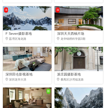
顶
顶
F Seven摄影基地
深圳天天西柚片场
荔湾区海龙路
龙华锦绣科学园3期
深圳田仓影视基地
派庄园摄影基地
深圳龙华大浪
番禺区沙湾福龙路
新