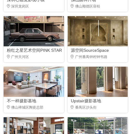
深圳龙岗区
佛山顺德区容桂
粉红之星艺术空间PINK STAR
源空间SourceSpace
广州天河区
广州番禺钟村钟韦路
不一样摄影基地
Upstair摄影基地
佛山禅城区陶瓷总部
番禺区沙头街