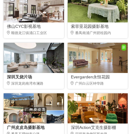
佛山CYC影视基地
索菲亚花园摄影基地
顺德龙江镇涌口工业区
番禺南浦广州碧桂园内
新
深圳叉烧片场
Evergarden永恒花园
深圳龙岗南湾布澜路
广州白云区钟华路
广州皮皮岛摄影基地
深圳Action艾克生摄影棚
番禺石壁钟韦公路
深圳市龙华区民欢路