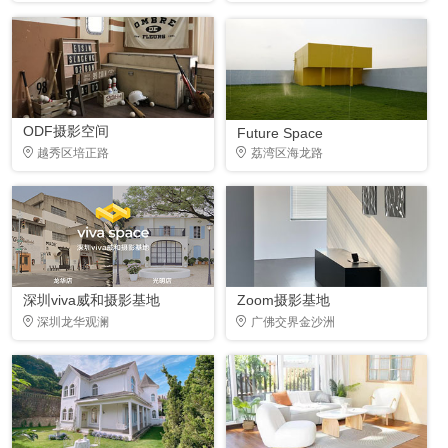
ODF摄影空间
Future Space
越秀区培正路
荔湾区海龙路
深圳viva威和摄影基地
Zoom摄影基地
深圳龙华观澜
广佛交界金沙洲