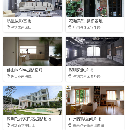
鹏星摄影基地
花咖美墅·摄影基地
深圳龙岗园山
广州海珠区怡乐路
佛山in Site摄影空间
深圳紫航片场
佛山市南海区
深圳龙岗区西环路
深圳飞行家民宿摄影基地
广州探影空间片场
深圳市大鹏山庄
番禺沙头街禺山西路