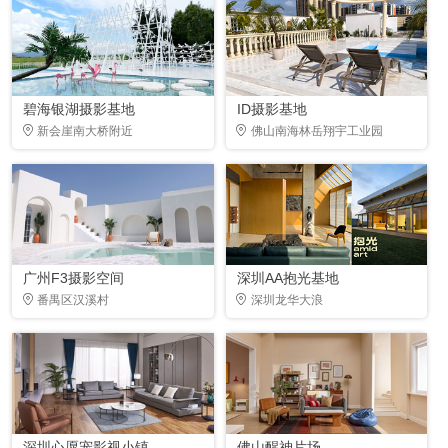
碧海银湖摄影基地
ID摄影基地
新会崖南大桥附近
佛山南海林岳翔宇工业园
广州F3摄影空间
深圳AA抱光基地
番禺区汉溪村
深圳龙华大浪
深圳心愿宠影视小镇
佛山醒神片场