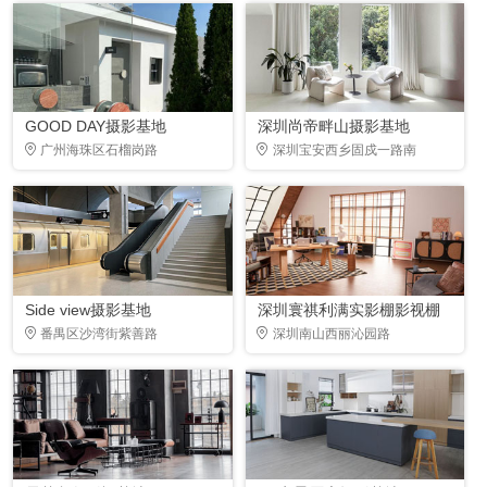
GOOD DAY摄影基地
深圳尚帝畔山摄影基地
广州海珠区石榴岗路
深圳宝安西乡固戍一路南
Side view摄影基地
深圳寰祺利满实影棚影视棚
番禺区沙湾街紫善路
深圳南山西丽沁园路