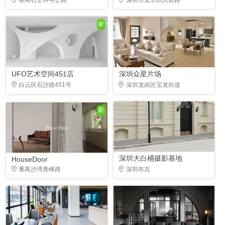
新
UFO艺术空间451店
深圳众星片场
白云区石沙路451号
深圳龙岗区宝龙街道
新
深圳大白桶摄影基地
HouseDoor
番禺沙湾青峰路
深圳布吉