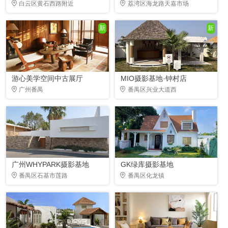
白云区黄石西路附近
荔湾区海龙路天嘉市场
新
新
游心美学空间中古展厅
MIO摄影基地·钟村店
广州番禺
番禺区兴业大道西
广州WHYPARK摄影基地
GK绿库摄影基地
番禺区石基市莲路
番禺区化龙镇