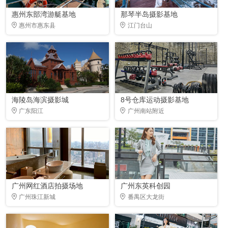
惠州东部湾游艇基地
那琴半岛摄影基地
惠州市惠东县
江门台山
海陵岛海滨摄影城
8号仓库运动摄影基地
广东阳江
广州南站附近
广州网红酒店拍摄场地
广州东英科创园
广州珠江新城
番禺区大龙街