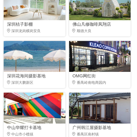
深圳桔子影棚
佛山凡修咖啡凤翔店
深圳龙岗横岗安良
顺德大良
深圳花海间摄影基地
OMG网红街
深圳大鹏新区
番禺岭南电商园内
中山华耀打卡基地
广州韩江屋摄影基地
中山市小榄镇
番禺区南村镇