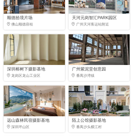
顺德拾境片场
天河元岗智汇PARK园区
佛山顺德容桂
广州天河客运站附近
深圳榕树下摄影基地
广州紫泥堂创意园
龙岗区龙山工业区
番禺沙湾镇
远山森林民宿摄影基地
陌上公馆摄影基地
深圳坪山区
番禺沙头横江村