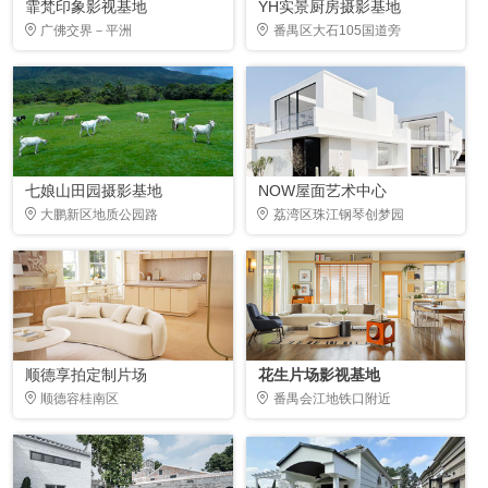
霏梵印象影视基地
YH实景厨房摄影基地
广佛交界－平洲
番禺区大石105国道旁
七娘山田园摄影基地
NOW屋面艺术中心
大鹏新区地质公园路
荔湾区珠江钢琴创梦园
顺德享拍定制片场
花生片场影视基地
顺德容桂南区
番禺会江地铁口附近