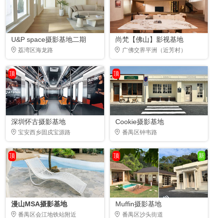
U&P space摄影基地二期
尚梵【佛山】影视基地
荔湾区海龙路
广佛交界平洲（近芳村）
顶
顶
深圳怀古摄影基地
Cookie摄影基地
宝安西乡固戍宝源路
番禺区钟韦路
顶
顶
新
漫山MSA摄影基地
Muffin摄影基地
番禺区会江地铁站附近
番禺区沙头街道