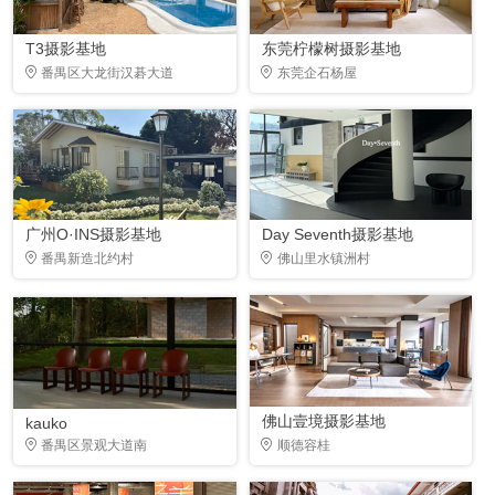
T3摄影基地
东莞柠檬树摄影基地
番禺区大龙街汉碁大道
东莞企石杨屋
广州O·INS摄影基地
Day Seventh摄影基地
番禺新造北约村
佛山里水镇洲村
佛山壹境摄影基地
kauko
番禺区景观大道南
顺德容桂