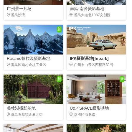
广州景一片场
南风·南舍摄影基地
番禺沙湾
番禺大道北1987文创园
新
Paramo帕拉漠摄影基地
IPK摄影基地[Inpark]
番禺区南村金坑工业区
广州市白云区西槎路31号
新
新
美牧湖摄影基地
U&P SPACE摄影基地
番禺石基镇金雁北街
荔湾区海龙路