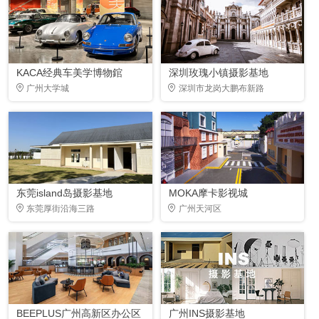
KACA经典车美学博物錧
深圳玫瑰小镇摄影基地
广州大学城
深圳市龙岗大鹏布新路
东莞island岛摄影基地
MOKA摩卡影视城
东莞厚街沿海三路
广州天河区
BEEPLUS广州高新区办公区
广州INS摄影基地