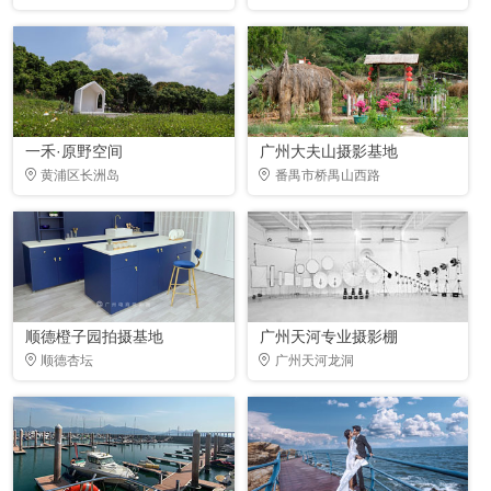
一禾·原野空间
广州大夫山摄影基地
黄浦区长洲岛
番禺市桥禺山西路
顺德橙子园拍摄基地
广州天河专业摄影棚
顺德杏坛
广州天河龙洞