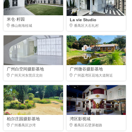
米仓·籽园
La vie Studio
佛山南海桂城
番禺区大石礼村
广州白空间摄影基地
广州微谷摄影基地
广州天河东莞庄北街
广州荔湾区花地大道附近
柏尔庄园摄影基地
湾区影视城
广州番禺区沙湾
番禺区石壁屏都路