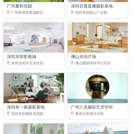
广州夏莉花园
深圳百微直播摄影基地
广州新塘凤凰城附近
深圳龙岗园山广达路
深圳东部影视城
佛山光动片场
深圳龙岗区宝龙街道
佛山顺德容桂华口社区
深圳有一家摄影基地
广州八克摄影艺术空间
深圳龙岗南联龙溪路
番禺区南浦沿沙路