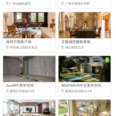
广州金融高新区
广州市番禺区钟村
深圳不熬夜片场
艾薇城堡摄影基地
深圳南山西丽共发达
佛山顺德北滘
新
JunART美学空间
WHYHAUS中古美学空间
番禺区市新路33号
番禺区富怡路414号