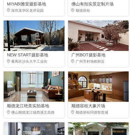
MIYABI雅室摄影基地
佛山有拍实景定制片场
深圳龙华区龙岸花园
顺德容桂
NEW START摄影基地
广州BOT摄影基地
番禺区沙头大平工业街
广州芳村地铁附近
顺德龙江绝美实拍基地
顺德容桂大象片场
佛山顺德龙江镇西溪文昌路
顺德容桂同德智造城