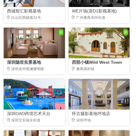
西城智汇影视基地
WE片场(原D1影视基地)
白云区西槎路31号
广州番禺东环街道
新
新
深圳隐世实景基地
西部小镇Wild West Town
深圳龙华观澜康明路
番禺南村镇
深圳OAO跨境艺术天台
怀古摄影基地坪地店
深圳宝安福永街道
深圳坪地