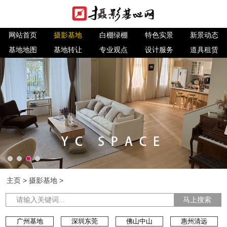
网站首页
摄影基地
白棚绿棚
特色实景
新景动态
基地地图
基地转让
专业观点
设计服务
道具租赁
主页
>
摄影基地
>
马上搜索
广州基地
深圳东莞
佛山中山
惠州清远