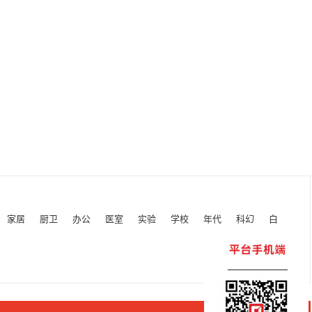
家居
厨卫
办公
医室
实验
学校
年代
科幻
白