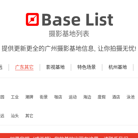
摄影基地列表
提供更新更全的广州摄影基地信息, 让你拍摄无忧!
远
广东其它
影视基地
特色场景
杭州基地
田园
工业
潮牌
街景
咖店
运动
海边
度假
酒店
泳池
清远
汕头
其它