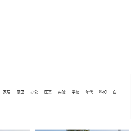
家居
厨卫
办公
医室
实验
学校
年代
科幻
白