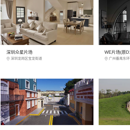
深圳众星片场
WE片场(原D
深圳龙岗区宝龙街道
广州番禺东环