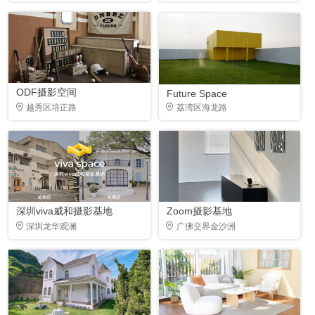
ODF摄影空间
Future Space
越秀区培正路
荔湾区海龙路
深圳viva威和摄影基地
Zoom摄影基地
深圳龙华观澜
广佛交界金沙洲