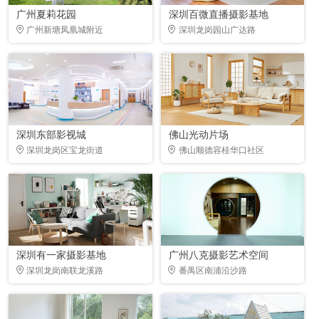
广州夏莉花园
深圳百微直播摄影基地
广州新塘凤凰城附近
深圳龙岗园山广达路
深圳东部影视城
佛山光动片场
深圳龙岗区宝龙街道
佛山顺德容桂华口社区
深圳有一家摄影基地
广州八克摄影艺术空间
深圳龙岗南联龙溪路
番禺区南浦沿沙路