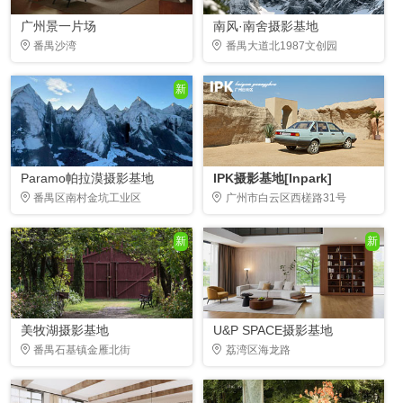
广州景一片场
南风·南舍摄影基地
番禺沙湾
番禺大道北1987文创园
新
Paramo帕拉漠摄影基地
IPK摄影基地[Inpark]
番禺区南村金坑工业区
广州市白云区西槎路31号
新
新
美牧湖摄影基地
U&P SPACE摄影基地
番禺石基镇金雁北街
荔湾区海龙路