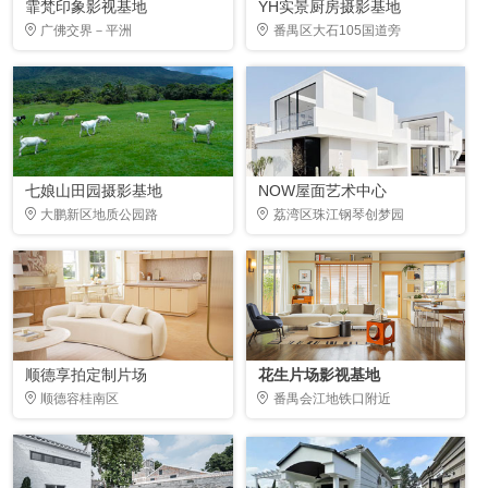
霏梵印象影视基地
YH实景厨房摄影基地
广佛交界－平洲
番禺区大石105国道旁
七娘山田园摄影基地
NOW屋面艺术中心
大鹏新区地质公园路
荔湾区珠江钢琴创梦园
顺德享拍定制片场
花生片场影视基地
顺德容桂南区
番禺会江地铁口附近