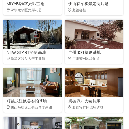
MIYABI雅室摄影基地
佛山有拍实景定制片场
深圳龙华区龙岸花园
顺德容桂
NEW START摄影基地
广州BOT摄影基地
番禺区沙头大平工业街
广州芳村地铁附近
顺德龙江绝美实拍基地
顺德容桂大象片场
佛山顺德龙江镇西溪文昌路
顺德容桂同德智造城