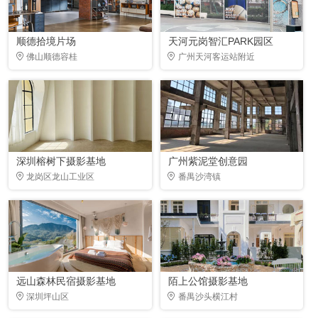
顺德拾境片场
天河元岗智汇PARK园区
佛山顺德容桂
广州天河客运站附近
深圳榕树下摄影基地
广州紫泥堂创意园
龙岗区龙山工业区
番禺沙湾镇
远山森林民宿摄影基地
陌上公馆摄影基地
深圳坪山区
番禺沙头横江村