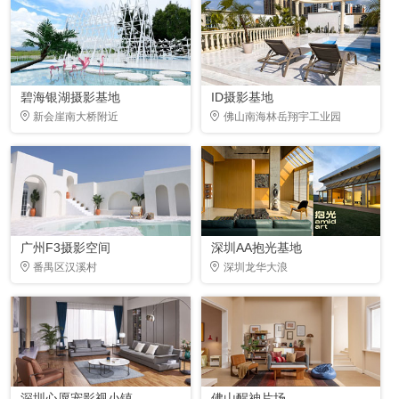
碧海银湖摄影基地
ID摄影基地
新会崖南大桥附近
佛山南海林岳翔宇工业园
广州F3摄影空间
深圳AA抱光基地
番禺区汉溪村
深圳龙华大浪
深圳心愿宠影视小镇
佛山醒神片场