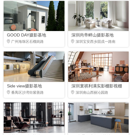
GOOD DAY摄影基地
深圳尚帝畔山摄影基地
广州海珠区石榴岗路
深圳宝安西乡固戍一路南
Side view摄影基地
深圳寰祺利满实影棚影视棚
番禺区沙湾街紫善路
深圳南山西丽沁园路