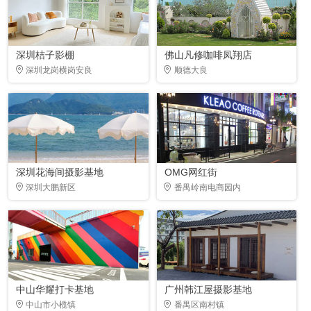
深圳桔子影棚
佛山凡修咖啡凤翔店
深圳龙岗横岗安良
顺德大良
深圳花海间摄影基地
OMG网红街
深圳大鹏新区
番禺岭南电商园内
中山华耀打卡基地
广州韩江屋摄影基地
中山市小榄镇
番禺区南村镇