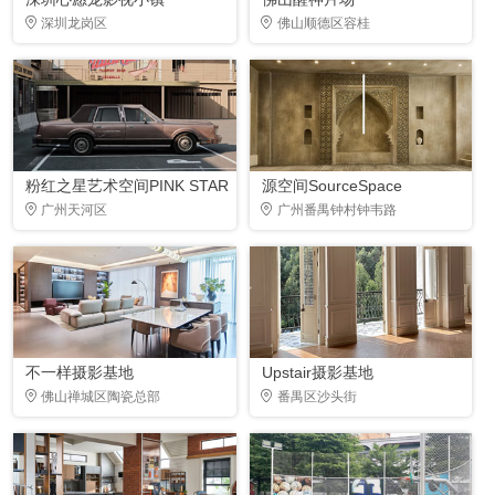
深圳龙岗区
佛山顺德区容桂
粉红之星艺术空间PINK STAR
源空间SourceSpace
广州天河区
广州番禺钟村钟韦路
不一样摄影基地
Upstair摄影基地
佛山禅城区陶瓷总部
番禺区沙头街