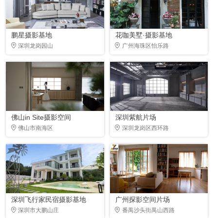
鹏星摄影基地
花咖美墅·摄影基地
深圳龙岗园山
广州海珠区怡乐路
佛山in Site摄影空间
深圳紫航片场
佛山市南海区
深圳龙岗区西环路
深圳飞行家民宿摄影基地
广州探影空间片场
深圳市大鹏山庄
番禺沙头街禺山西路