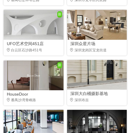
新
UFO艺术空间451店
深圳众星片场
白云区石沙路451号
深圳龙岗区宝龙街道
新
深圳大白桶摄影基地
HouseDoor
番禺沙湾青峰路
深圳布吉