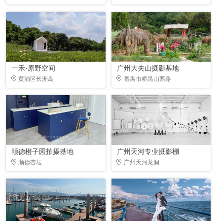
一禾·原野空间
广州大夫山摄影基地
黄浦区长洲岛
番禺市桥禺山西路
顺德橙子园拍摄基地
广州天河专业摄影棚
顺德杏坛
广州天河龙洞