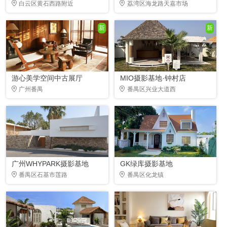
白云区黄石西路附近
荔湾区海龙路天嘉市场
新
新
游心美学空间中古展厅
MIO摄影基地·钟村店
广州番禺
番禺区兴业大道西
广州WHYPARK摄影基地
GK绿库摄影基地
番禺区石基市莲路
番禺区化龙镇