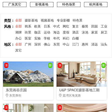
广东其它
影视基地
特色场景
杭州基地
类型：
全部
摄影基地
视频基地
专业影棚
特色景
风格：
全部
韩系
欧美
日系
中式
网红
复古
极简
田园
工业
潮牌
街景
咖店
运动
海边
度假
酒店
泳池
家居
厨卫
办公
医室
实验
学校
年代
科幻
白棚
地区：
全部
广州
深圳
佛山
东莞
中山
江门
惠州
清远
汕头
其它
顶
新
顶
新
东莞画谷庄园
U&P SPACE摄影基地三期
东莞厚街
荔湾区海龙路
顶
顶