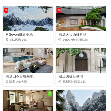
顶
顶
F Seven摄影基地
深圳天天西柚片场
荔湾区海龙路
龙华锦绣科学园3期
深圳田仓影视基地
派庄园摄影基地
深圳龙华大浪
番禺区沙湾福龙路
新