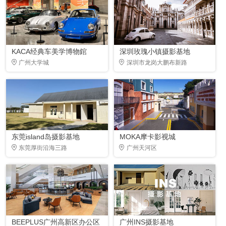
KACA经典车美学博物錧
深圳玫瑰小镇摄影基地
广州大学城
深圳市龙岗大鹏布新路
东莞island岛摄影基地
MOKA摩卡影视城
东莞厚街沿海三路
广州天河区
BEEPLUS广州高新区办公区
广州INS摄影基地