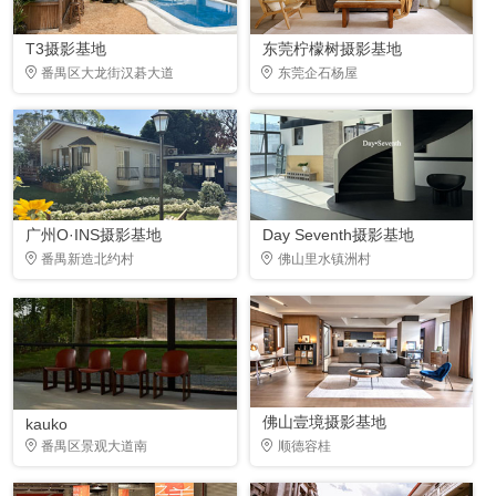
T3摄影基地
东莞柠檬树摄影基地
番禺区大龙街汉碁大道
东莞企石杨屋
广州O·INS摄影基地
Day Seventh摄影基地
番禺新造北约村
佛山里水镇洲村
佛山壹境摄影基地
kauko
番禺区景观大道南
顺德容桂