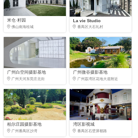
米仓·籽园
La vie Studio
佛山南海桂城
番禺区大石礼村
广州白空间摄影基地
广州微谷摄影基地
广州天河东莞庄北街
广州荔湾区花地大道附近
柏尔庄园摄影基地
湾区影视城
广州番禺区沙湾
番禺区石壁屏都路