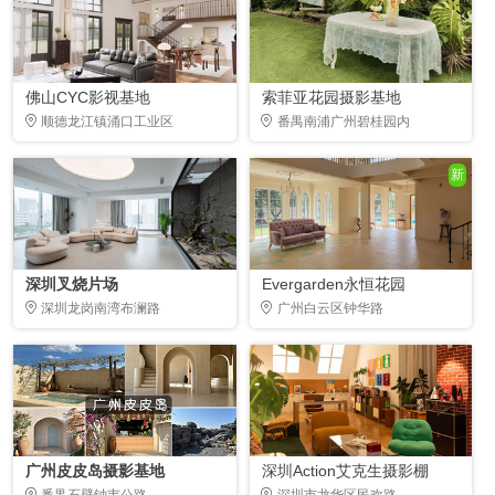
佛山CYC影视基地
索菲亚花园摄影基地
顺德龙江镇涌口工业区
番禺南浦广州碧桂园内
新
深圳叉烧片场
Evergarden永恒花园
深圳龙岗南湾布澜路
广州白云区钟华路
广州皮皮岛摄影基地
深圳Action艾克生摄影棚
番禺石壁钟韦公路
深圳市龙华区民欢路