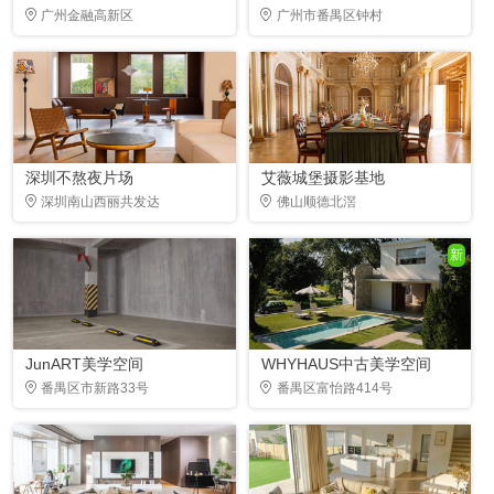
广州金融高新区
广州市番禺区钟村
深圳不熬夜片场
艾薇城堡摄影基地
深圳南山西丽共发达
佛山顺德北滘
新
JunART美学空间
WHYHAUS中古美学空间
番禺区市新路33号
番禺区富怡路414号