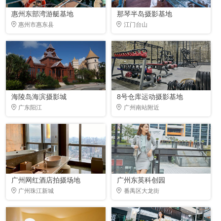
惠州东部湾游艇基地
那琴半岛摄影基地
惠州市惠东县
江门台山
海陵岛海滨摄影城
8号仓库运动摄影基地
广东阳江
广州南站附近
广州网红酒店拍摄场地
广州东英科创园
广州珠江新城
番禺区大龙街