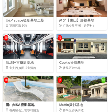
U&P space摄影基地二期
尚梵【佛山】影视基地
荔湾区海龙路
广佛交界平洲（近芳村）
顶
顶
深圳怀古摄影基地
Cookie摄影基地
宝安西乡固戍宝源路
番禺区钟韦路
顶
顶
新
漫山MSA摄影基地
Muffin摄影基地
番禺区会江地铁站附近
番禺区沙头街道