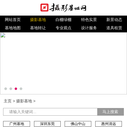
网站首页
摄影基地
白棚绿棚
特色实景
新景动态
基地地图
基地转让
专业观点
设计服务
道具租赁
主页
>
摄影基地
>
马上搜索
广州基地
深圳东莞
佛山中山
惠州清远