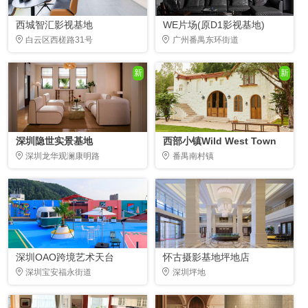
西城智汇影视基地
WE片场(原D1影视基地)
白云区西槎路31号
广州番禺东环街道
新
新
深圳隐世实景基地
西部小镇Wild West Town
深圳龙华观澜康明路
番禺南村镇
深圳OAO跨境艺术天台
怀古摄影基地坪地店
深圳宝安福永街道
深圳坪地