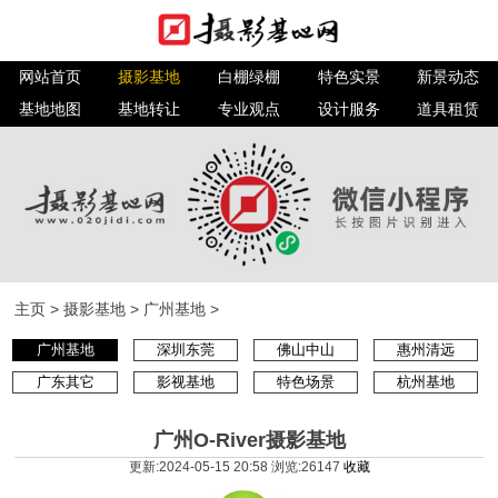
网站首页
摄影基地
白棚绿棚
特色实景
新景动态
基地地图
基地转让
专业观点
设计服务
道具租赁
主页
>
摄影基地
>
广州基地
>
广州基地
深圳东莞
佛山中山
惠州清远
广东其它
影视基地
特色场景
杭州基地
广州O-River摄影基地
更新:2024-05-15 20:58 浏览:
26147
收藏