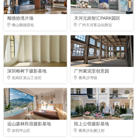
顺德拾境片场
天河元岗智汇PARK园区
佛山顺德容桂
广州天河客运站附近
深圳榕树下摄影基地
广州紫泥堂创意园
龙岗区龙山工业区
番禺沙湾镇
远山森林民宿摄影基地
陌上公馆摄影基地
深圳坪山区
番禺沙头横江村