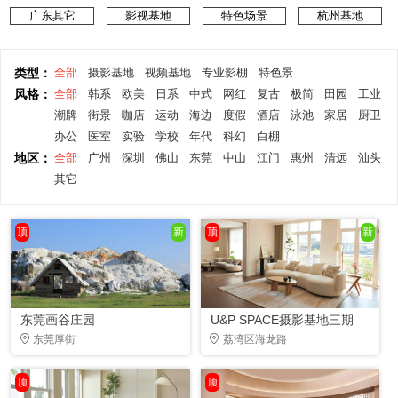
广东其它
影视基地
特色场景
杭州基地
类型：
全部
摄影基地
视频基地
专业影棚
特色景
风格：
全部
韩系
欧美
日系
中式
网红
复古
极简
田园
工业
潮牌
街景
咖店
运动
海边
度假
酒店
泳池
家居
厨卫
办公
医室
实验
学校
年代
科幻
白棚
地区：
全部
广州
深圳
佛山
东莞
中山
江门
惠州
清远
汕头
其它
顶
新
顶
新
东莞画谷庄园
U&P SPACE摄影基地三期
东莞厚街
荔湾区海龙路
顶
顶