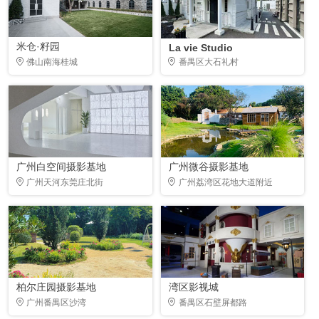
米仓·籽园
La vie Studio
佛山南海桂城
番禺区大石礼村
广州白空间摄影基地
广州微谷摄影基地
广州天河东莞庄北街
广州荔湾区花地大道附近
柏尔庄园摄影基地
湾区影视城
广州番禺区沙湾
番禺区石壁屏都路