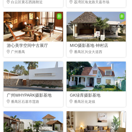
白云区黄石西路附近
荔湾区海龙路天嘉市场
新
新
游心美学空间中古展厅
MIO摄影基地·钟村店
广州番禺
番禺区兴业大道西
广州WHYPARK摄影基地
GK绿库摄影基地
番禺区石基市莲路
番禺区化龙镇