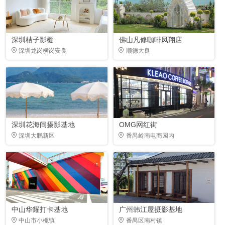
深圳桔子影棚
佛山凡修咖啡凤翔店
深圳龙岗横岗安良
顺德大良
深圳花海间摄影基地
OMG网红街
深圳大鹏新区
番禺岭南电商园内
中山华耀打卡基地
广州韩江屋摄影基地
中山市小榄镇
番禺区南村镇