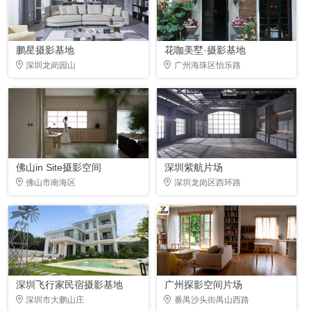
鹏星摄影基地
花咖美墅·摄影基地
深圳龙岗园山
广州海珠区怡乐路
佛山in Site摄影空间
深圳紫航片场
佛山市南海区
深圳龙岗区西环路
深圳飞行家民宿摄影基地
广州探影空间片场
深圳市大鹏山庄
番禺沙头街禺山西路