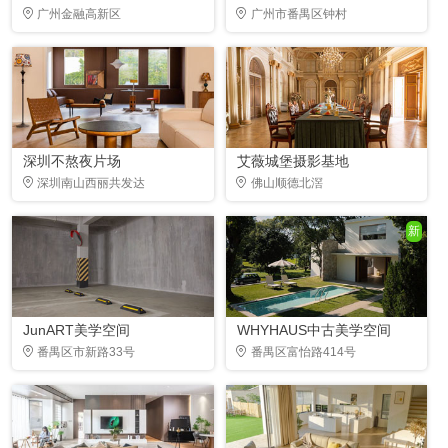
广州金融高新区
广州市番禺区钟村
深圳不熬夜片场
艾薇城堡摄影基地
深圳南山西丽共发达
佛山顺德北滘
新
JunART美学空间
WHYHAUS中古美学空间
番禺区市新路33号
番禺区富怡路414号