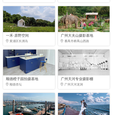
一禾·原野空间
广州大夫山摄影基地
黄浦区长洲岛
番禺市桥禺山西路
顺德橙子园拍摄基地
广州天河专业摄影棚
顺德杏坛
广州天河龙洞