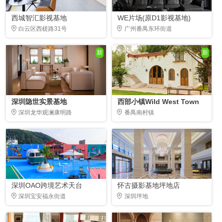
西城智汇影视基地
WE片场(原D1影视基地)
白云区西槎路31号
广州番禺东环街道
新
新
深圳隐世实景基地
西部小镇Wild West Town
深圳龙华观澜康明路
番禺南村镇
深圳OAO跨境艺术天台
怀古摄影基地坪地店
深圳宝安福永街道
深圳坪地