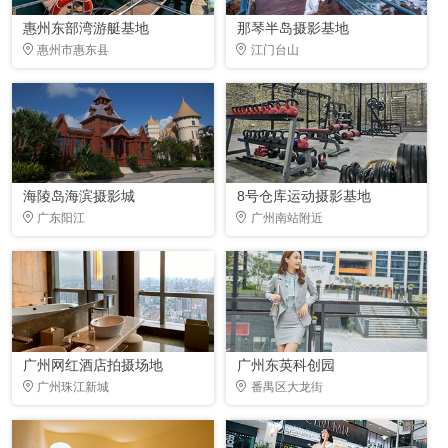
惠州东部湾游艇基地
那琴半岛摄影基地
惠州市惠东县
江门台山
海陵岛海滨摄影城
8号仓库运动摄影基地
广东阳江
广州南站附近
广州网红酒店拍摄场地
广州东英科创园
广州珠江新城
番禺区大龙街