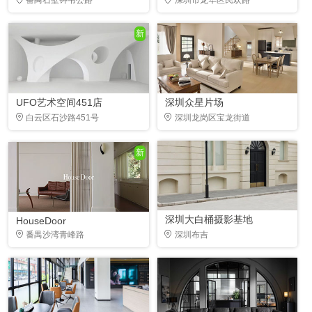
新
UFO艺术空间451店
深圳众星片场
白云区石沙路451号
深圳龙岗区宝龙街道
新
深圳大白桶摄影基地
HouseDoor
番禺沙湾青峰路
深圳布吉