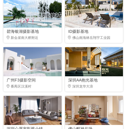
碧海银湖摄影基地
ID摄影基地
新会崖南大桥附近
佛山南海林岳翔宇工业园
广州F3摄影空间
深圳AA抱光基地
番禺区汉溪村
深圳龙华大浪
深圳心愿宠影视小镇
佛山醒神片场