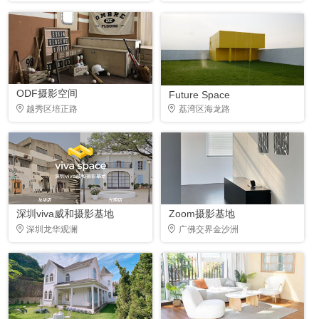
ODF摄影空间
Future Space
越秀区培正路
荔湾区海龙路
深圳viva威和摄影基地
Zoom摄影基地
深圳龙华观澜
广佛交界金沙洲