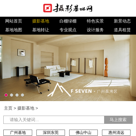
网站首页
摄影基地
白棚绿棚
特色实景
新景动态
基地地图
基地转让
专业观点
设计服务
道具租赁
主页
>
摄影基地
>
马上搜索
广州基地
深圳东莞
佛山中山
惠州清远