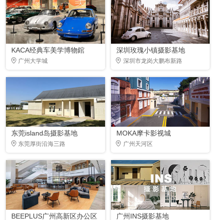
KACA经典车美学博物錧
深圳玫瑰小镇摄影基地
广州大学城
深圳市龙岗大鹏布新路
东莞island岛摄影基地
MOKA摩卡影视城
东莞厚街沿海三路
广州天河区
BEEPLUS广州高新区办公区
广州INS摄影基地