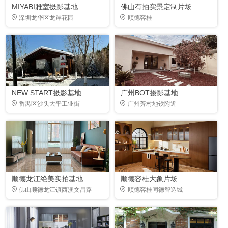
MIYABI雅室摄影基地
佛山有拍实景定制片场
深圳龙华区龙岸花园
顺德容桂
NEW START摄影基地
广州BOT摄影基地
番禺区沙头大平工业街
广州芳村地铁附近
顺德龙江绝美实拍基地
顺德容桂大象片场
佛山顺德龙江镇西溪文昌路
顺德容桂同德智造城