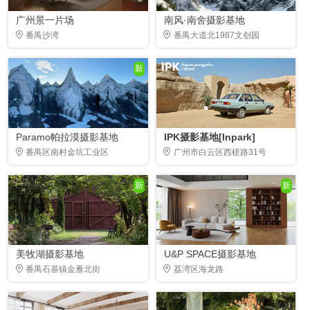
广州景一片场
南风·南舍摄影基地
番禺沙湾
番禺大道北1987文创园
新
Paramo帕拉漠摄影基地
IPK摄影基地[Inpark]
番禺区南村金坑工业区
广州市白云区西槎路31号
新
新
美牧湖摄影基地
U&P SPACE摄影基地
番禺石基镇金雁北街
荔湾区海龙路