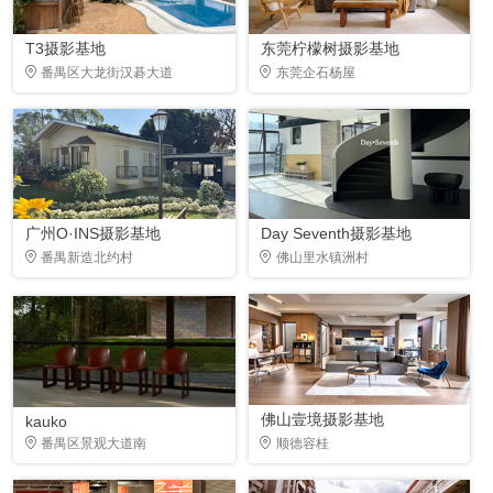
T3摄影基地
东莞柠檬树摄影基地
番禺区大龙街汉碁大道
东莞企石杨屋
广州O·INS摄影基地
Day Seventh摄影基地
番禺新造北约村
佛山里水镇洲村
佛山壹境摄影基地
kauko
番禺区景观大道南
顺德容桂