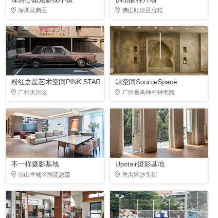
深圳龙岗区
佛山顺德区容桂
粉红之星艺术空间PINK STAR
源空间SourceSpace
广州天河区
广州番禺钟村钟韦路
不一样摄影基地
Upstair摄影基地
佛山禅城区陶瓷总部
番禺区沙头街