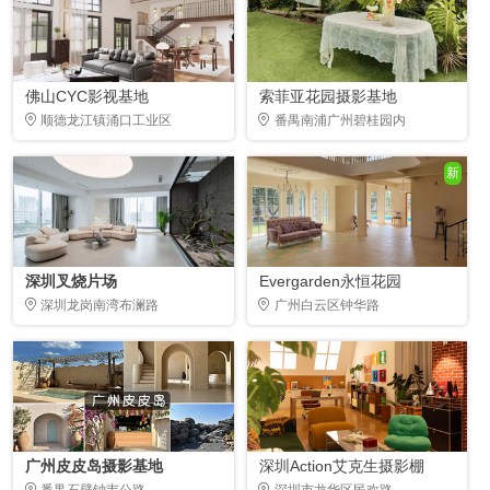
佛山CYC影视基地
索菲亚花园摄影基地
顺德龙江镇涌口工业区
番禺南浦广州碧桂园内
新
深圳叉烧片场
Evergarden永恒花园
深圳龙岗南湾布澜路
广州白云区钟华路
广州皮皮岛摄影基地
深圳Action艾克生摄影棚
番禺石壁钟韦公路
深圳市龙华区民欢路