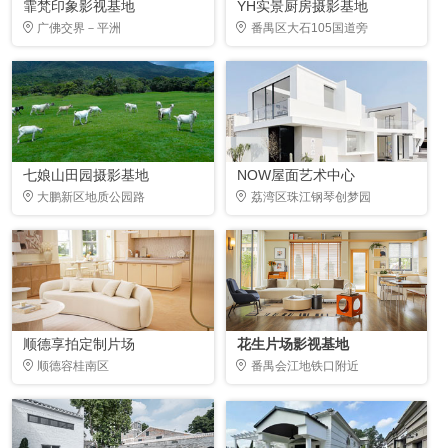
霏梵印象影视基地
YH实景厨房摄影基地
广佛交界－平洲
番禺区大石105国道旁
七娘山田园摄影基地
NOW屋面艺术中心
大鹏新区地质公园路
荔湾区珠江钢琴创梦园
顺德享拍定制片场
花生片场影视基地
顺德容桂南区
番禺会江地铁口附近