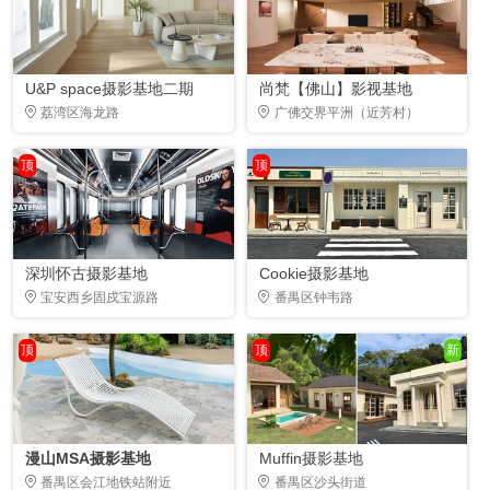
U&P space摄影基地二期
尚梵【佛山】影视基地
荔湾区海龙路
广佛交界平洲（近芳村）
顶
顶
深圳怀古摄影基地
Cookie摄影基地
宝安西乡固戍宝源路
番禺区钟韦路
顶
顶
新
漫山MSA摄影基地
Muffin摄影基地
番禺区会江地铁站附近
番禺区沙头街道