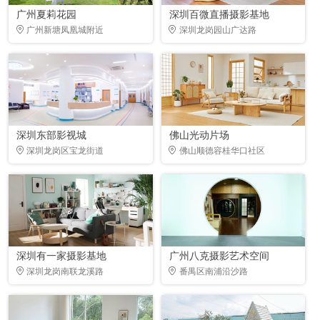
广州夏莉花园
深圳百微直播摄影基地
广州新塘凤凰城附近
深圳龙岗园山广达路
深圳东部影视城
佛山光动片场
深圳龙岗区宝龙街道
佛山顺德容桂华口社区
深圳有一家摄影基地
广州八克摄影艺术空间
深圳龙岗南联龙溪路
番禺区南浦沿沙路