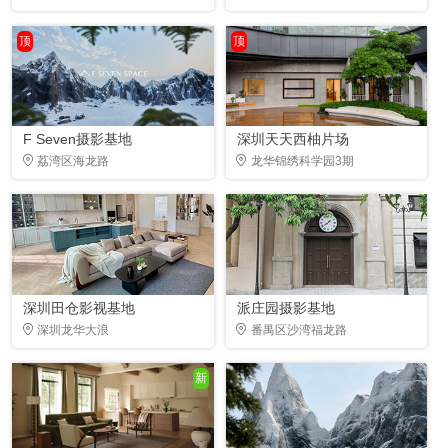
顶
顶
F Seven摄影基地
深圳天天西柚片场
荔湾区海龙路
龙华锦绣科学园3期
深圳田仓影视基地
派庄园摄影基地
深圳龙华大浪
番禺区沙湾福龙路
新