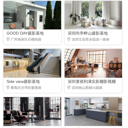
GOOD DAY摄影基地
深圳尚帝畔山摄影基地
广州海珠区石榴岗路
深圳宝安西乡固戍一路南
Side view摄影基地
深圳寰祺利满实影棚影视棚
番禺区沙湾街紫善路
深圳南山西丽沁园路