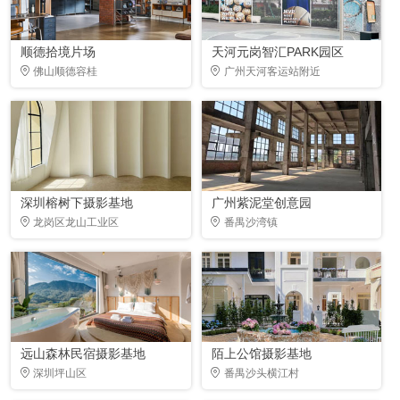
顺德拾境片场
天河元岗智汇PARK园区
佛山顺德容桂
广州天河客运站附近
深圳榕树下摄影基地
广州紫泥堂创意园
龙岗区龙山工业区
番禺沙湾镇
远山森林民宿摄影基地
陌上公馆摄影基地
深圳坪山区
番禺沙头横江村