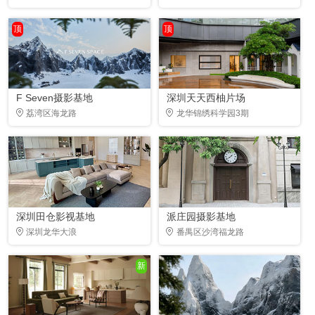
顶
顶
F Seven摄影基地
深圳天天西柚片场
荔湾区海龙路
龙华锦绣科学园3期
深圳田仓影视基地
派庄园摄影基地
深圳龙华大浪
番禺区沙湾福龙路
新