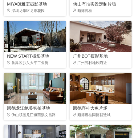
MIYABI雅室摄影基地
佛山有拍实景定制片场
深圳龙华区龙岸花园
顺德容桂
NEW START摄影基地
广州BOT摄影基地
番禺区沙头大平工业街
广州芳村地铁附近
顺德龙江绝美实拍基地
顺德容桂大象片场
佛山顺德龙江镇西溪文昌路
顺德容桂同德智造城