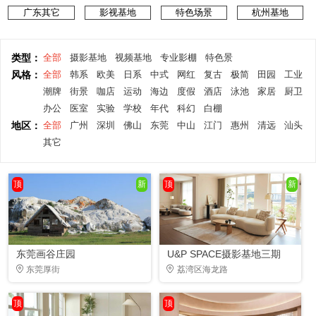
广东其它
影视基地
特色场景
杭州基地
类型：
全部
摄影基地
视频基地
专业影棚
特色景
风格：
全部
韩系
欧美
日系
中式
网红
复古
极简
田园
工业
潮牌
街景
咖店
运动
海边
度假
酒店
泳池
家居
厨卫
办公
医室
实验
学校
年代
科幻
白棚
地区：
全部
广州
深圳
佛山
东莞
中山
江门
惠州
清远
汕头
其它
顶
新
顶
新
东莞画谷庄园
U&P SPACE摄影基地三期
东莞厚街
荔湾区海龙路
顶
顶