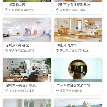
广州夏莉花园
深圳百微直播摄影基地
广州新塘凤凰城附近
深圳龙岗园山广达路
深圳东部影视城
佛山光动片场
深圳龙岗区宝龙街道
佛山顺德容桂华口社区
深圳有一家摄影基地
广州八克摄影艺术空间
深圳龙岗南联龙溪路
番禺区南浦沿沙路