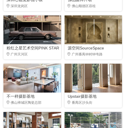
深圳龙岗区
佛山顺德区容桂
粉红之星艺术空间PINK STAR
源空间SourceSpace
广州天河区
广州番禺钟村钟韦路
不一样摄影基地
Upstair摄影基地
佛山禅城区陶瓷总部
番禺区沙头街