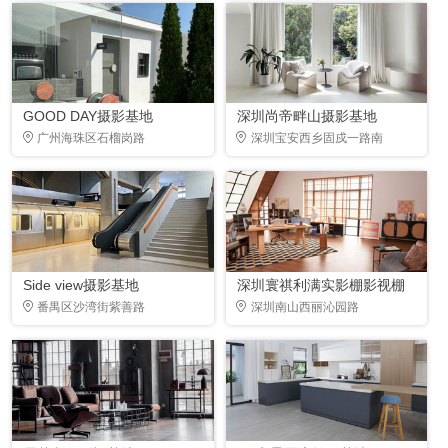
GOOD DAY摄影基地
深圳尚帝畔山摄影基地
广州海珠区石榴岗路
深圳宝安西乡固戍一路南
Side view摄影基地
深圳寰祺利满实影棚影视棚
番禺区沙湾街紫善路
深圳南山西丽沁园路