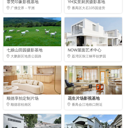
霏梵印象影视基地
YH实景厨房摄影基地
广佛交界－平洲
番禺区大石105国道旁
七娘山田园摄影基地
NOW屋面艺术中心
大鹏新区地质公园路
荔湾区珠江钢琴创梦园
顺德享拍定制片场
花生片场影视基地
顺德容桂南区
番禺会江地铁口附近