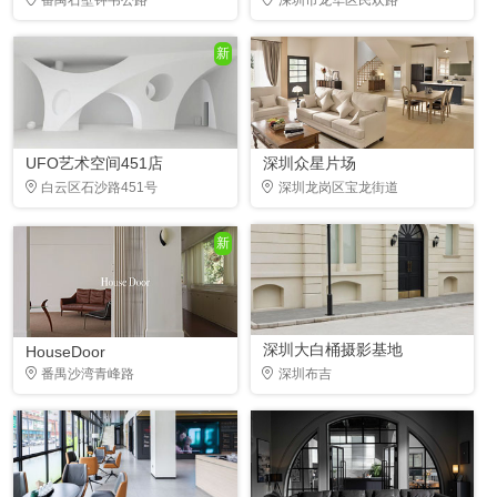
新
UFO艺术空间451店
深圳众星片场
白云区石沙路451号
深圳龙岗区宝龙街道
新
深圳大白桶摄影基地
HouseDoor
番禺沙湾青峰路
深圳布吉