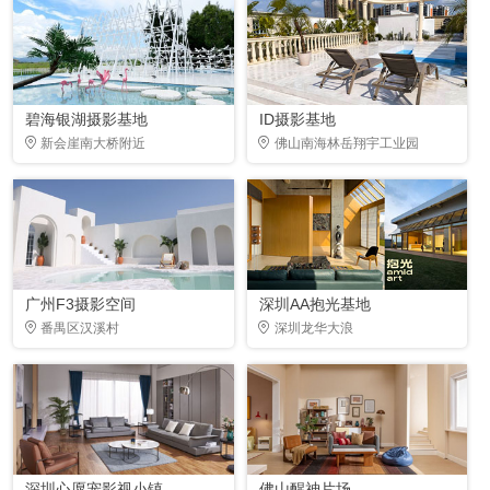
碧海银湖摄影基地
ID摄影基地
新会崖南大桥附近
佛山南海林岳翔宇工业园
广州F3摄影空间
深圳AA抱光基地
番禺区汉溪村
深圳龙华大浪
深圳心愿宠影视小镇
佛山醒神片场