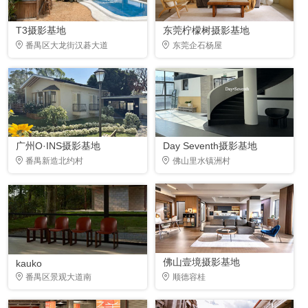
T3摄影基地
东莞柠檬树摄影基地
番禺区大龙街汉碁大道
东莞企石杨屋
广州O·INS摄影基地
Day Seventh摄影基地
番禺新造北约村
佛山里水镇洲村
佛山壹境摄影基地
kauko
番禺区景观大道南
顺德容桂