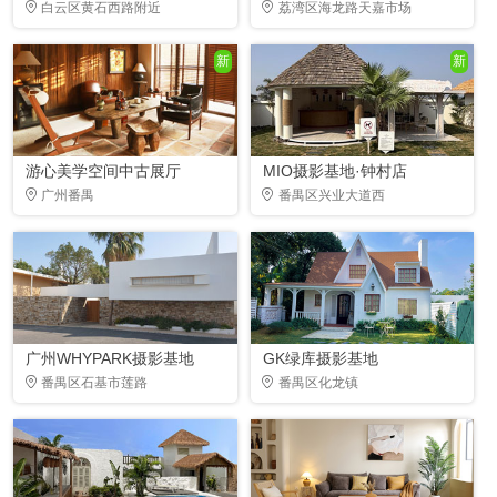
白云区黄石西路附近
荔湾区海龙路天嘉市场
新
新
游心美学空间中古展厅
MIO摄影基地·钟村店
广州番禺
番禺区兴业大道西
广州WHYPARK摄影基地
GK绿库摄影基地
番禺区石基市莲路
番禺区化龙镇