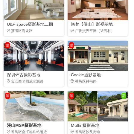
U&P space摄影基地二期
尚梵【佛山】影视基地
荔湾区海龙路
广佛交界平洲（近芳村）
顶
顶
深圳怀古摄影基地
Cookie摄影基地
宝安西乡固戍宝源路
番禺区钟韦路
顶
顶
新
漫山MSA摄影基地
Muffin摄影基地
番禺区会江地铁站附近
番禺区沙头街道