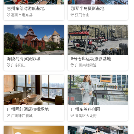
惠州东部湾游艇基地
那琴半岛摄影基地
惠州市惠东县
江门台山
海陵岛海滨摄影城
8号仓库运动摄影基地
广东阳江
广州南站附近
广州网红酒店拍摄场地
广州东英科创园
广州珠江新城
番禺区大龙街