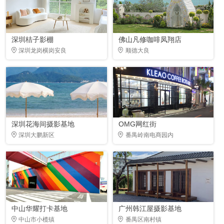
深圳桔子影棚
佛山凡修咖啡凤翔店
深圳龙岗横岗安良
顺德大良
深圳花海间摄影基地
OMG网红街
深圳大鹏新区
番禺岭南电商园内
中山华耀打卡基地
广州韩江屋摄影基地
中山市小榄镇
番禺区南村镇