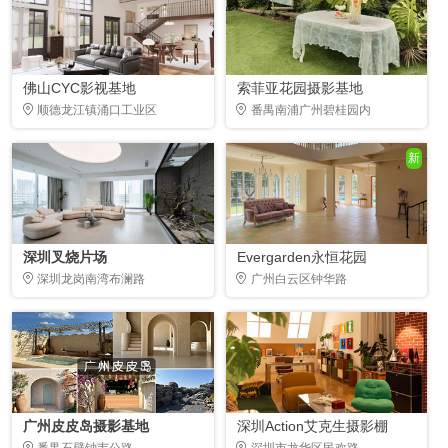
佛山CYC影视基地
索菲亚花园摄影基地
顺德龙江镇涌口工业区
番禺南浦广州碧桂园内
新
深圳叉烧片场
Evergarden永恒花园
深圳龙岗南湾布澜路
广州白云区钟华路
广州皮皮岛摄影基地
深圳Action艾克生摄影棚
番禺石壁钟韦公路
深圳市龙华区民欢路