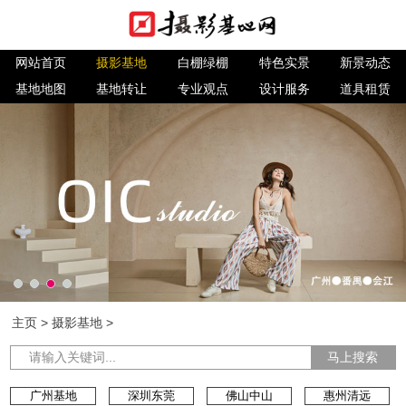
网站首页
摄影基地
白棚绿棚
特色实景
新景动态
基地地图
基地转让
专业观点
设计服务
道具租赁
主页
>
摄影基地
>
马上搜索
广州基地
深圳东莞
佛山中山
惠州清远