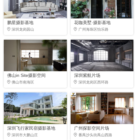
鹏星摄影基地
花咖美墅·摄影基地
深圳龙岗园山
广州海珠区怡乐路
佛山in Site摄影空间
深圳紫航片场
佛山市南海区
深圳龙岗区西环路
深圳飞行家民宿摄影基地
广州探影空间片场
深圳市大鹏山庄
番禺沙头街禺山西路