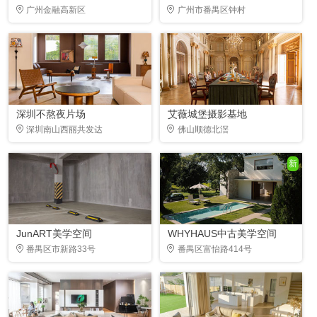
广州金融高新区
广州市番禺区钟村
深圳不熬夜片场
艾薇城堡摄影基地
深圳南山西丽共发达
佛山顺德北滘
新
JunART美学空间
WHYHAUS中古美学空间
番禺区市新路33号
番禺区富怡路414号