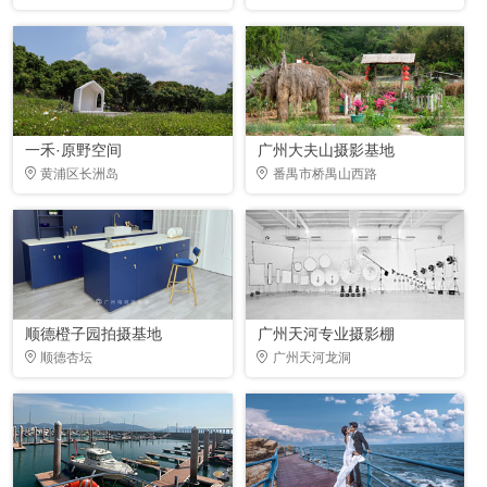
一禾·原野空间
广州大夫山摄影基地
黄浦区长洲岛
番禺市桥禺山西路
顺德橙子园拍摄基地
广州天河专业摄影棚
顺德杏坛
广州天河龙洞