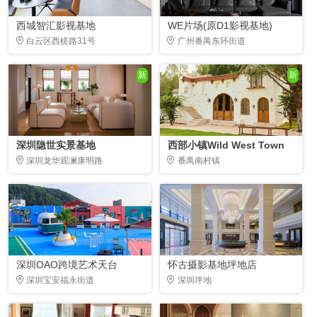
西城智汇影视基地
WE片场(原D1影视基地)
白云区西槎路31号
广州番禺东环街道
新
新
深圳隐世实景基地
西部小镇Wild West Town
深圳龙华观澜康明路
番禺南村镇
深圳OAO跨境艺术天台
怀古摄影基地坪地店
深圳宝安福永街道
深圳坪地