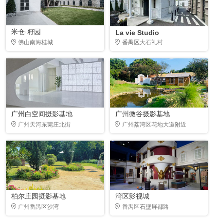
米仓·籽园
La vie Studio
佛山南海桂城
番禺区大石礼村
广州白空间摄影基地
广州微谷摄影基地
广州天河东莞庄北街
广州荔湾区花地大道附近
柏尔庄园摄影基地
湾区影视城
广州番禺区沙湾
番禺区石壁屏都路