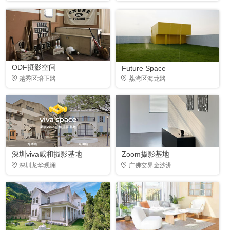
ODF摄影空间
Future Space
越秀区培正路
荔湾区海龙路
深圳viva威和摄影基地
Zoom摄影基地
深圳龙华观澜
广佛交界金沙洲