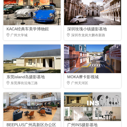
KACA经典车美学博物錧
深圳玫瑰小镇摄影基地
广州大学城
深圳市龙岗大鹏布新路
东莞island岛摄影基地
MOKA摩卡影视城
东莞厚街沿海三路
广州天河区
BEEPLUS广州高新区办公区
广州INS摄影基地