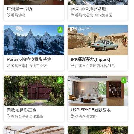
广州景一片场
南风·南舍摄影基地
番禺沙湾
番禺大道北1987文创园
新
Paramo帕拉漠摄影基地
IPK摄影基地[Inpark]
番禺区南村金坑工业区
广州市白云区西槎路31号
新
新
美牧湖摄影基地
U&P SPACE摄影基地
番禺石基镇金雁北街
荔湾区海龙路