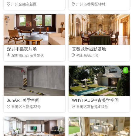
广州金融高新区
广州市番禺区钟村
深圳不熬夜片场
艾薇城堡摄影基地
深圳南山西丽共发达
佛山顺德北滘
新
JunART美学空间
WHYHAUS中古美学空间
番禺区市新路33号
番禺区富怡路414号