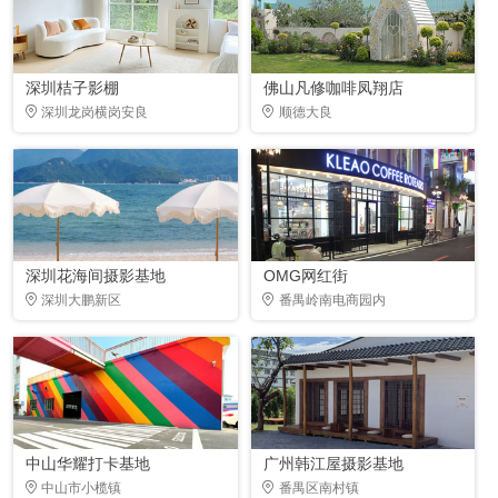
深圳桔子影棚
佛山凡修咖啡凤翔店
深圳龙岗横岗安良
顺德大良
深圳花海间摄影基地
OMG网红街
深圳大鹏新区
番禺岭南电商园内
中山华耀打卡基地
广州韩江屋摄影基地
中山市小榄镇
番禺区南村镇