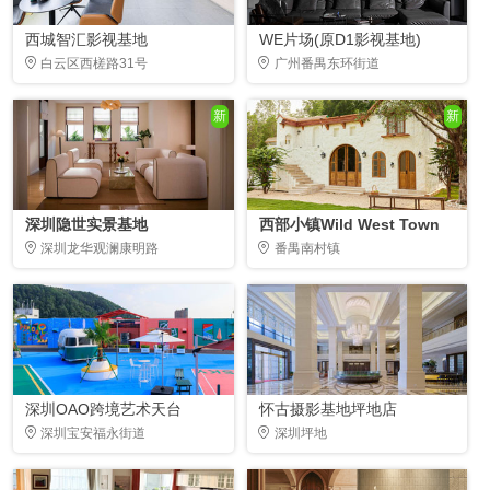
西城智汇影视基地
WE片场(原D1影视基地)
白云区西槎路31号
广州番禺东环街道
新
新
深圳隐世实景基地
西部小镇Wild West Town
深圳龙华观澜康明路
番禺南村镇
深圳OAO跨境艺术天台
怀古摄影基地坪地店
深圳宝安福永街道
深圳坪地