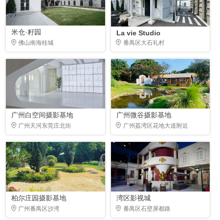
米仓·籽园
La vie Studio
佛山南海桂城
番禺区大石礼村
广州白空间摄影基地
广州微谷摄影基地
广州天河东莞庄北街
广州荔湾区花地大道附近
柏尔庄园摄影基地
湾区影视城
广州番禺区沙湾
番禺区石壁屏都路