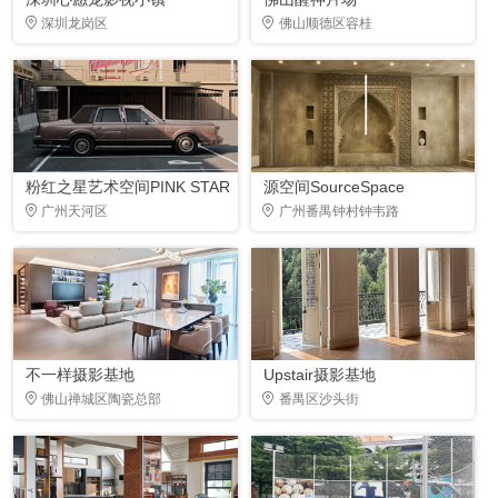
深圳龙岗区
佛山顺德区容桂
粉红之星艺术空间PINK STAR
源空间SourceSpace
广州天河区
广州番禺钟村钟韦路
不一样摄影基地
Upstair摄影基地
佛山禅城区陶瓷总部
番禺区沙头街