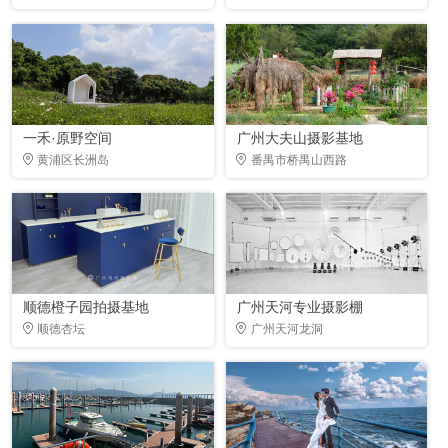
一禾·原野空间
广州大夫山摄影基地
黄浦区长洲岛
番禺市桥禺山西路
顺德橙子园拍摄基地
广州天河专业摄影棚
顺德杏坛
广州天河龙洞