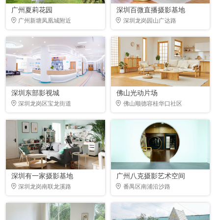
广州夏莉花园
深圳百微直播摄影基地
广州新塘凤凰城附近
深圳龙岗园山广达路
深圳东部影视城
佛山光动片场
深圳龙岗区宝龙街道
佛山顺德容桂华口社区
深圳有一家摄影基地
广州八克摄影艺术空间
深圳龙岗南联龙溪路
番禺区南浦沿沙路