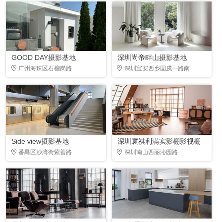
GOOD DAY摄影基地
深圳尚帝畔山摄影基地
广州海珠区石榴岗路
深圳宝安西乡固戍一路南
Side view摄影基地
深圳寰祺利满实影棚影视棚
番禺区沙湾街紫善路
深圳南山西丽沁园路