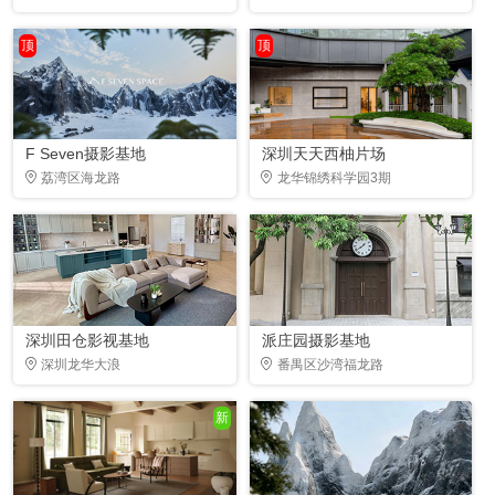
顶
顶
F Seven摄影基地
深圳天天西柚片场
荔湾区海龙路
龙华锦绣科学园3期
深圳田仓影视基地
派庄园摄影基地
深圳龙华大浪
番禺区沙湾福龙路
新