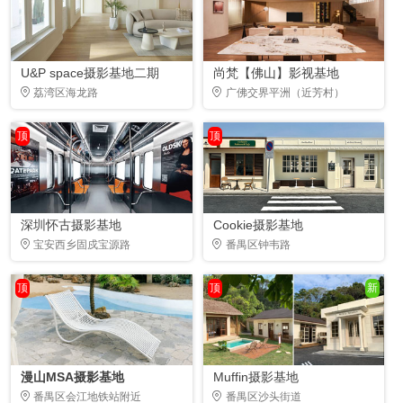
U&P space摄影基地二期
尚梵【佛山】影视基地
荔湾区海龙路
广佛交界平洲（近芳村）
顶
顶
深圳怀古摄影基地
Cookie摄影基地
宝安西乡固戍宝源路
番禺区钟韦路
顶
顶
新
漫山MSA摄影基地
Muffin摄影基地
番禺区会江地铁站附近
番禺区沙头街道