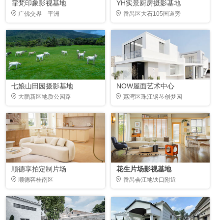
霏梵印象影视基地
YH实景厨房摄影基地
广佛交界－平洲
番禺区大石105国道旁
七娘山田园摄影基地
NOW屋面艺术中心
大鹏新区地质公园路
荔湾区珠江钢琴创梦园
顺德享拍定制片场
花生片场影视基地
顺德容桂南区
番禺会江地铁口附近