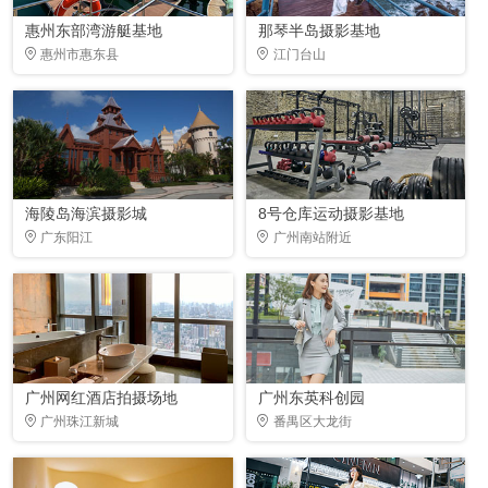
惠州东部湾游艇基地
那琴半岛摄影基地
惠州市惠东县
江门台山
海陵岛海滨摄影城
8号仓库运动摄影基地
广东阳江
广州南站附近
广州网红酒店拍摄场地
广州东英科创园
广州珠江新城
番禺区大龙街