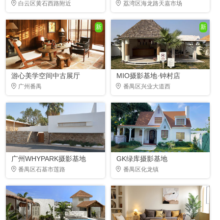
白云区黄石西路附近
荔湾区海龙路天嘉市场
新
新
游心美学空间中古展厅
MIO摄影基地·钟村店
广州番禺
番禺区兴业大道西
广州WHYPARK摄影基地
GK绿库摄影基地
番禺区石基市莲路
番禺区化龙镇