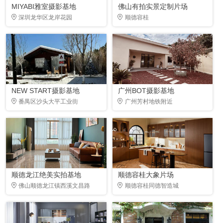
MIYABI雅室摄影基地
佛山有拍实景定制片场
深圳龙华区龙岸花园
顺德容桂
NEW START摄影基地
广州BOT摄影基地
番禺区沙头大平工业街
广州芳村地铁附近
顺德龙江绝美实拍基地
顺德容桂大象片场
佛山顺德龙江镇西溪文昌路
顺德容桂同德智造城