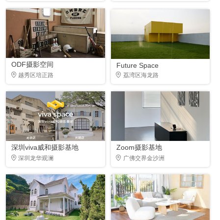
ODF摄影空间
Future Space
越秀区培正路
荔湾区海龙路
深圳viva威和摄影基地
Zoom摄影基地
深圳龙华观澜
广佛交界金沙洲