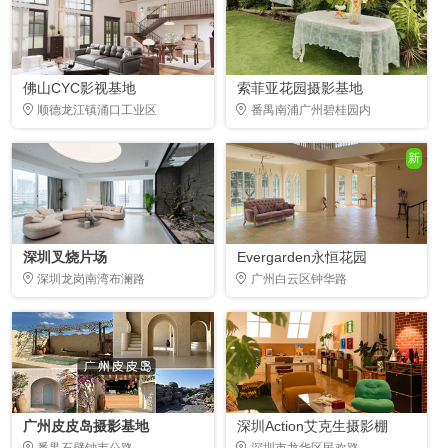
佛山CYC影视基地
索菲亚花园摄影基地
顺德龙江镇涌口工业区
番禺南浦广州碧桂园内
新
深圳叉烧片场
Evergarden永恒花园
深圳龙岗南湾布澜路
广州白云区钟华路
广州皮皮岛摄影基地
深圳Action艾克生摄影棚
番禺石壁钟韦公路
深圳市龙华区民欢路