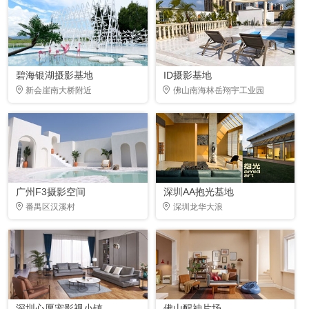
碧海银湖摄影基地
ID摄影基地
新会崖南大桥附近
佛山南海林岳翔宇工业园
广州F3摄影空间
深圳AA抱光基地
番禺区汉溪村
深圳龙华大浪
深圳心愿宠影视小镇
佛山醒神片场