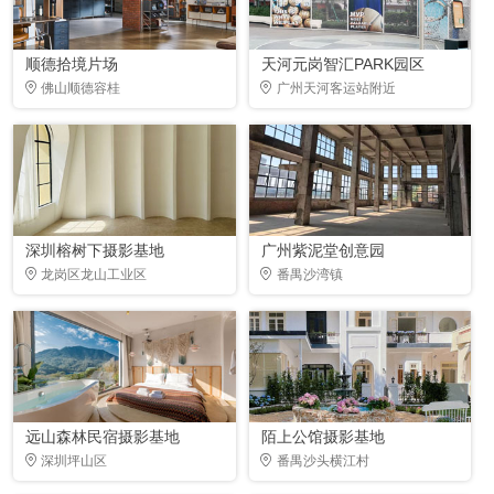
顺德拾境片场
天河元岗智汇PARK园区
佛山顺德容桂
广州天河客运站附近
深圳榕树下摄影基地
广州紫泥堂创意园
龙岗区龙山工业区
番禺沙湾镇
远山森林民宿摄影基地
陌上公馆摄影基地
深圳坪山区
番禺沙头横江村