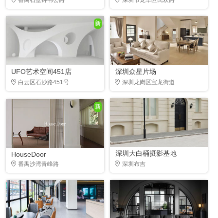
新
UFO艺术空间451店
深圳众星片场
白云区石沙路451号
深圳龙岗区宝龙街道
新
深圳大白桶摄影基地
HouseDoor
番禺沙湾青峰路
深圳布吉