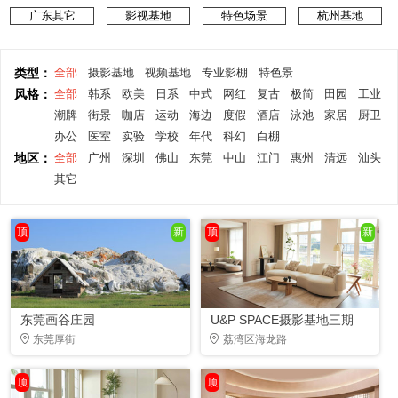
广东其它
影视基地
特色场景
杭州基地
类型：
全部
摄影基地
视频基地
专业影棚
特色景
风格：
全部
韩系
欧美
日系
中式
网红
复古
极简
田园
工业
潮牌
街景
咖店
运动
海边
度假
酒店
泳池
家居
厨卫
办公
医室
实验
学校
年代
科幻
白棚
地区：
全部
广州
深圳
佛山
东莞
中山
江门
惠州
清远
汕头
其它
顶
新
顶
新
东莞画谷庄园
U&P SPACE摄影基地三期
东莞厚街
荔湾区海龙路
顶
顶