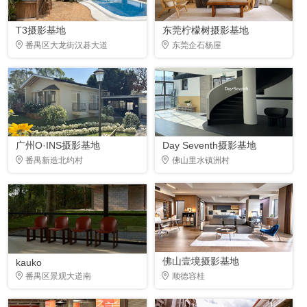
T3摄影基地
东莞柠檬树摄影基地
番禺区大龙街汉碁大道
东莞企石杨屋
广州O·INS摄影基地
Day Seventh摄影基地
番禺新造北约村
佛山里水镇洲村
佛山壹境摄影基地
kauko
番禺区景观大道南
顺德容桂