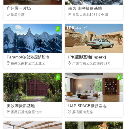
广州景一片场
南风·南舍摄影基地
番禺沙湾
番禺大道北1987文创园
新
Paramo帕拉漠摄影基地
IPK摄影基地[Inpark]
番禺区南村金坑工业区
广州市白云区西槎路31号
新
新
美牧湖摄影基地
U&P SPACE摄影基地
番禺石基镇金雁北街
荔湾区海龙路