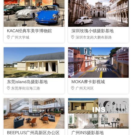
KACA经典车美学博物錧
深圳玫瑰小镇摄影基地
广州大学城
深圳市龙岗大鹏布新路
东莞island岛摄影基地
MOKA摩卡影视城
东莞厚街沿海三路
广州天河区
BEEPLUS广州高新区办公区
广州INS摄影基地