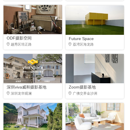
ODF摄影空间
Future Space
越秀区培正路
荔湾区海龙路
深圳viva威和摄影基地
Zoom摄影基地
深圳龙华观澜
广佛交界金沙洲