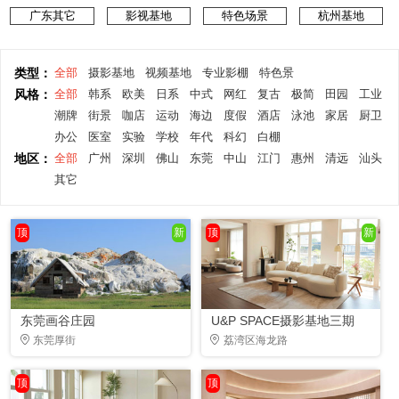
广东其它
影视基地
特色场景
杭州基地
类型：
全部
摄影基地
视频基地
专业影棚
特色景
风格：
全部
韩系
欧美
日系
中式
网红
复古
极简
田园
工业
潮牌
街景
咖店
运动
海边
度假
酒店
泳池
家居
厨卫
办公
医室
实验
学校
年代
科幻
白棚
地区：
全部
广州
深圳
佛山
东莞
中山
江门
惠州
清远
汕头
其它
顶
新
顶
新
东莞画谷庄园
U&P SPACE摄影基地三期
东莞厚街
荔湾区海龙路
顶
顶