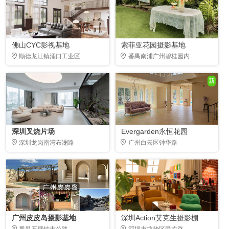
佛山CYC影视基地
索菲亚花园摄影基地
顺德龙江镇涌口工业区
番禺南浦广州碧桂园内
新
深圳叉烧片场
Evergarden永恒花园
深圳龙岗南湾布澜路
广州白云区钟华路
广州皮皮岛摄影基地
深圳Action艾克生摄影棚
番禺石壁钟韦公路
深圳市龙华区民欢路