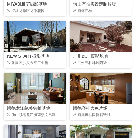
MIYABI雅室摄影基地
佛山有拍实景定制片场
深圳龙华区龙岸花园
顺德容桂
NEW START摄影基地
广州BOT摄影基地
番禺区沙头大平工业街
广州芳村地铁附近
顺德龙江绝美实拍基地
顺德容桂大象片场
佛山顺德龙江镇西溪文昌路
顺德容桂同德智造城