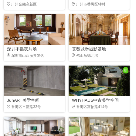
广州金融高新区
广州市番禺区钟村
深圳不熬夜片场
艾薇城堡摄影基地
深圳南山西丽共发达
佛山顺德北滘
新
JunART美学空间
WHYHAUS中古美学空间
番禺区市新路33号
番禺区富怡路414号