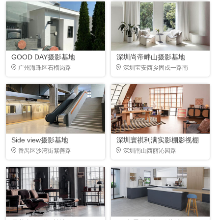
GOOD DAY摄影基地
深圳尚帝畔山摄影基地
广州海珠区石榴岗路
深圳宝安西乡固戍一路南
Side view摄影基地
深圳寰祺利满实影棚影视棚
番禺区沙湾街紫善路
深圳南山西丽沁园路