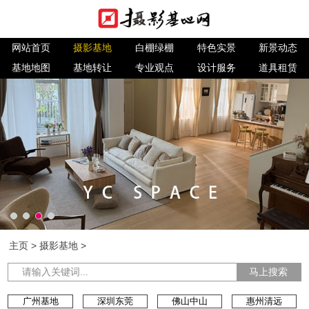
网站首页
摄影基地
白棚绿棚
特色实景
新景动态
基地地图
基地转让
专业观点
设计服务
道具租赁
主页
>
摄影基地
>
马上搜索
广州基地
深圳东莞
佛山中山
惠州清远