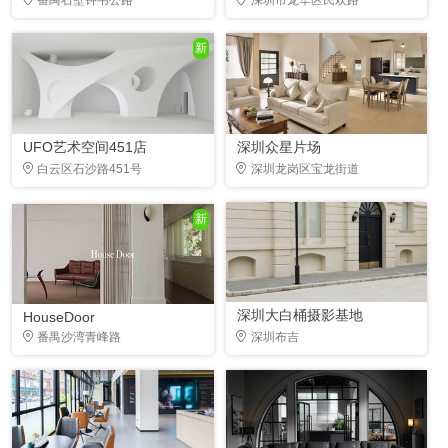
新
UFO艺术空间451店
深圳众星片场
白云区石沙路451号
深圳龙岗区宝龙街道
新
深圳大白桶摄影基地
HouseDoor
番禺沙湾青峰路
深圳布吉