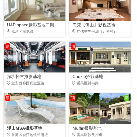
U&P space摄影基地二期
尚梵【佛山】影视基地
荔湾区海龙路
广佛交界平洲（近芳村）
顶
顶
深圳怀古摄影基地
Cookie摄影基地
宝安西乡固戍宝源路
番禺区钟韦路
顶
顶
新
漫山MSA摄影基地
Muffin摄影基地
番禺区会江地铁站附近
番禺区沙头街道