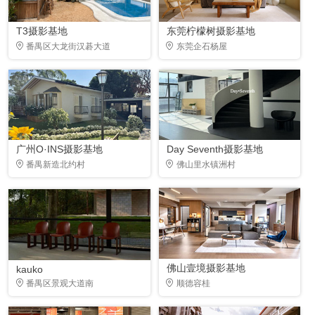
T3摄影基地
东莞柠檬树摄影基地
番禺区大龙街汉碁大道
东莞企石杨屋
广州O·INS摄影基地
Day Seventh摄影基地
番禺新造北约村
佛山里水镇洲村
佛山壹境摄影基地
kauko
番禺区景观大道南
顺德容桂