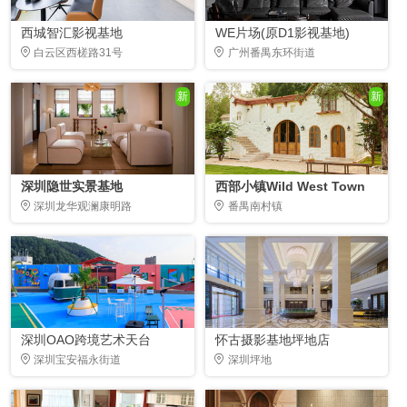
西城智汇影视基地
WE片场(原D1影视基地)
白云区西槎路31号
广州番禺东环街道
新
新
深圳隐世实景基地
西部小镇Wild West Town
深圳龙华观澜康明路
番禺南村镇
深圳OAO跨境艺术天台
怀古摄影基地坪地店
深圳宝安福永街道
深圳坪地