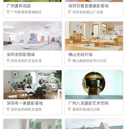
广州夏莉花园
深圳百微直播摄影基地
广州新塘凤凰城附近
深圳龙岗园山广达路
深圳东部影视城
佛山光动片场
深圳龙岗区宝龙街道
佛山顺德容桂华口社区
深圳有一家摄影基地
广州八克摄影艺术空间
深圳龙岗南联龙溪路
番禺区南浦沿沙路