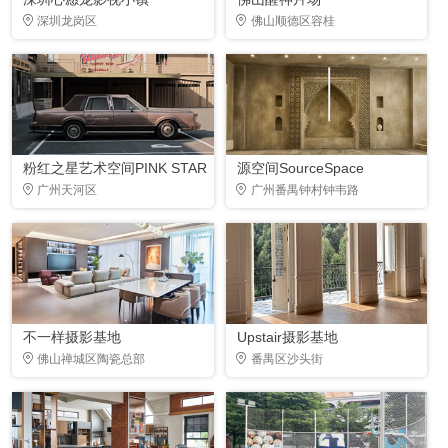
深圳龙岗区
佛山顺德区容桂
粉红之星艺术空间PINK STAR
源空间SourceSpace
广州天河区
广州番禺钟村钟韦路
不一样摄影基地
Upstair摄影基地
佛山禅城区陶瓷总部
番禺区沙头街