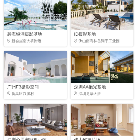
碧海银湖摄影基地
ID摄影基地
新会崖南大桥附近
佛山南海林岳翔宇工业园
广州F3摄影空间
深圳AA抱光基地
番禺区汉溪村
深圳龙华大浪
深圳心愿宠影视小镇
佛山醒神片场