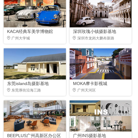
KACA经典车美学博物錧
深圳玫瑰小镇摄影基地
广州大学城
深圳市龙岗大鹏布新路
东莞island岛摄影基地
MOKA摩卡影视城
东莞厚街沿海三路
广州天河区
BEEPLUS广州高新区办公区
广州INS摄影基地