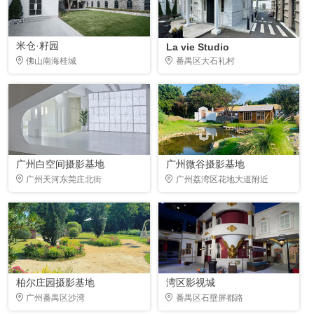
米仓·籽园
La vie Studio
佛山南海桂城
番禺区大石礼村
广州白空间摄影基地
广州微谷摄影基地
广州天河东莞庄北街
广州荔湾区花地大道附近
柏尔庄园摄影基地
湾区影视城
广州番禺区沙湾
番禺区石壁屏都路