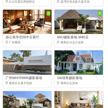
白云区黄石西路附近
荔湾区海龙路天嘉市场
新
新
游心美学空间中古展厅
MIO摄影基地·钟村店
广州番禺
番禺区兴业大道西
广州WHYPARK摄影基地
GK绿库摄影基地
番禺区石基市莲路
番禺区化龙镇