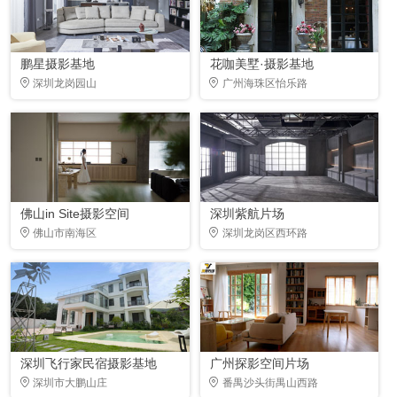
鹏星摄影基地
花咖美墅·摄影基地
深圳龙岗园山
广州海珠区怡乐路
佛山in Site摄影空间
深圳紫航片场
佛山市南海区
深圳龙岗区西环路
深圳飞行家民宿摄影基地
广州探影空间片场
深圳市大鹏山庄
番禺沙头街禺山西路