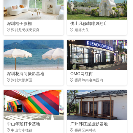
深圳桔子影棚
佛山凡修咖啡凤翔店
深圳龙岗横岗安良
顺德大良
深圳花海间摄影基地
OMG网红街
深圳大鹏新区
番禺岭南电商园内
中山华耀打卡基地
广州韩江屋摄影基地
中山市小榄镇
番禺区南村镇