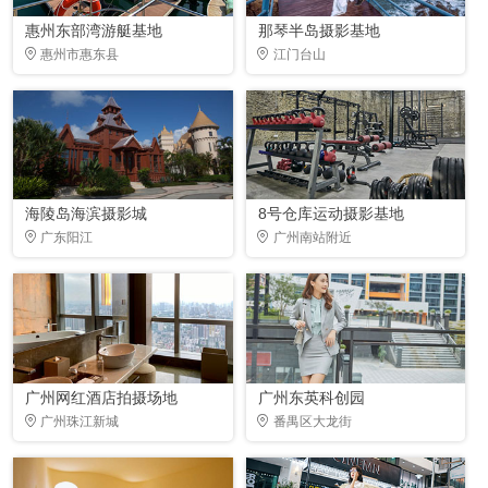
惠州东部湾游艇基地
那琴半岛摄影基地
惠州市惠东县
江门台山
海陵岛海滨摄影城
8号仓库运动摄影基地
广东阳江
广州南站附近
广州网红酒店拍摄场地
广州东英科创园
广州珠江新城
番禺区大龙街