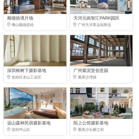
顺德拾境片场
天河元岗智汇PARK园区
佛山顺德容桂
广州天河客运站附近
深圳榕树下摄影基地
广州紫泥堂创意园
龙岗区龙山工业区
番禺沙湾镇
远山森林民宿摄影基地
陌上公馆摄影基地
深圳坪山区
番禺沙头横江村