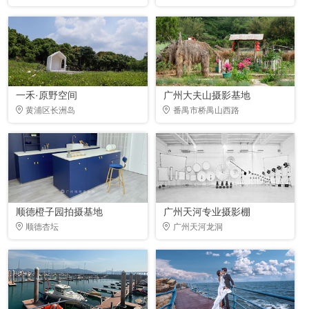
一禾·原野空间
广州大夫山摄影基地
黄浦区长洲岛
番禺市桥禺山西路
顺德橙子园拍摄基地
广州天河专业摄影棚
顺德杏坛
广州天河龙洞