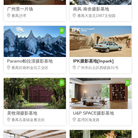
广州景一片场
南风·南舍摄影基地
番禺沙湾
番禺大道北1987文创园
新
Paramo帕拉漠摄影基地
IPK摄影基地[Inpark]
番禺区南村金坑工业区
广州市白云区西槎路31号
新
新
美牧湖摄影基地
U&P SPACE摄影基地
番禺石基镇金雁北街
荔湾区海龙路