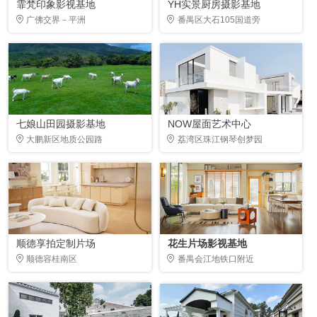
霏梵印象影视基地
YH实景厨房摄影基地
广佛交界－平洲
番禺区大石105国道旁
七娘山田园摄影基地
NOW屋面艺术中心
大鹏新区地质公园路
荔湾区珠江钢琴创梦园
顺德享拍定制片场
花生片场影视基地
顺德容桂南区
番禺会江地铁口附近