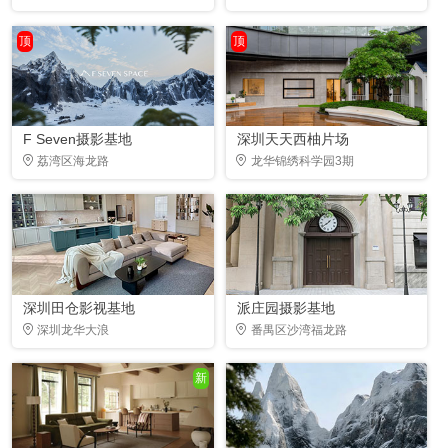
顶
顶
F Seven摄影基地
深圳天天西柚片场
荔湾区海龙路
龙华锦绣科学园3期
深圳田仓影视基地
派庄园摄影基地
深圳龙华大浪
番禺区沙湾福龙路
新