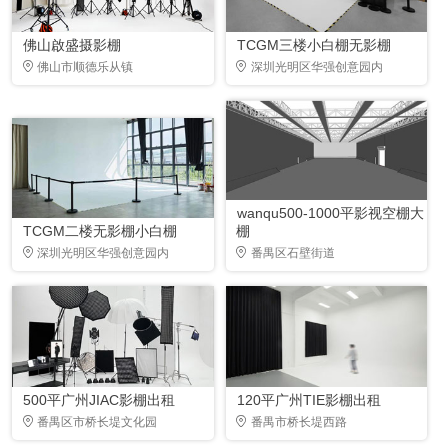
佛山啟盛摄影棚
TCGM三楼小白棚无影棚
佛山市顺德乐从镇
深圳光明区华强创意园内
wanqu500-1000平影视空棚大
TCGM二楼无影棚小白棚
棚
深圳光明区华强创意园内
番禺区石壁街道
500平广州JIAC影棚出租
120平广州TIE影棚出租
番禺区市桥长堤文化园
番禺市桥长堤西路