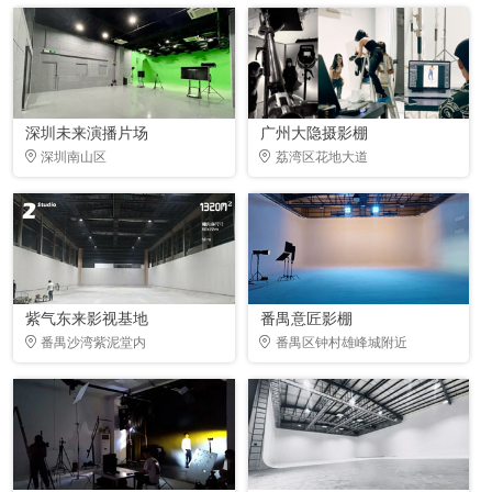
深圳未来演播片场
广州大隐摄影棚
深圳南山区
荔湾区花地大道
紫气东来影视基地
番禺意匠影棚
番禺沙湾紫泥堂内
番禺区钟村雄峰城附近