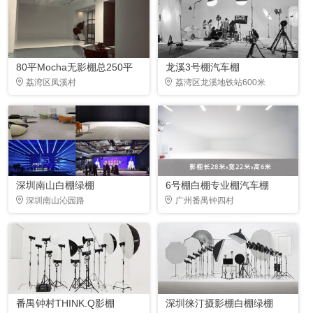
80平Mocha无影棚总250平
龙溪3号棚汽车棚
荔湾区凤溪村
荔湾区龙溪地铁站600米
深圳南山白棚绿棚
6号棚白棚专业棚汽车棚
深圳南山沁园路
广州番禺钟四村
番禺钟村THINK.Q影棚
深圳徕汀摄影棚白棚绿棚