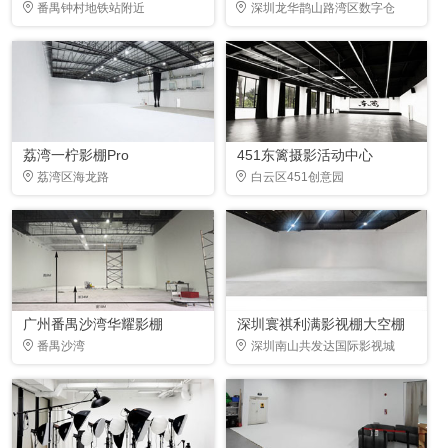
番禺钟村地铁站附近
深圳龙华鹊山路湾区数字仓
荔湾一柠影棚Pro
451东篱摄影活动中心
荔湾区海龙路
白云区451创意园
广州番禺沙湾华耀影棚
深圳寰祺利满影视棚大空棚
番禺沙湾
深圳南山共发达国际影视城