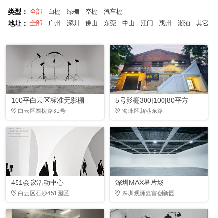
类型：
全部
白棚
绿棚
空棚
汽车棚
地址：
全部
广州
深圳
佛山
东莞
中山
江门
惠州
潮汕
其它
100平白云区标准无影棚
5号影棚300|100|80平方
白云区西槎路31号
海珠区新港东路
451会议活动中心
深圳MAX星片场
白云区石沙451园区
深圳观澜嘉富创新园