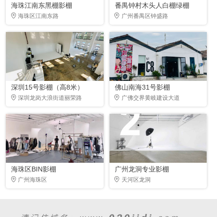
海珠江南东黑棚影棚
番禺钟村木头人白棚绿棚
海珠区江南东路
广州番禺区钟盛路
深圳15号影棚（高8米）
佛山南海31号影棚
深圳龙岗大浪街道丽荣路
广佛交界黄岐建设大道
海珠区BIN影棚
广州龙洞专业影棚
广州海珠区
天河区龙洞