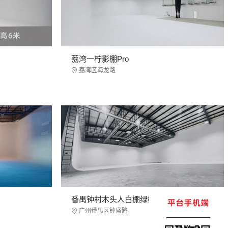
荔湾一柠影棚Pro
荔湾区海龙路
番禺钟村木头人白棚绿棚
广州番禺区钟盛路