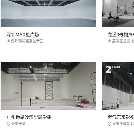
深圳MAX星片场
龙溪3号棚汽
深圳观澜嘉富创新园
荔湾区龙溪地
广州番禺沙湾华耀影棚
紫气东来影
番禺沙湾
番禺沙湾紫泥