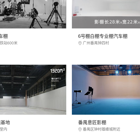
车棚
6号棚白棚专业棚汽车棚
铁站600米
广州番禺钟四村
视基地
番禺意匠影棚
堂内
番禺区钟村雄峰城附近