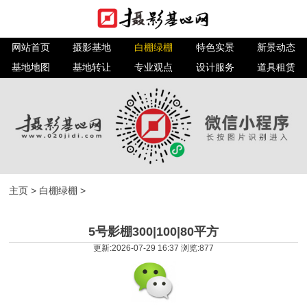
网站首页
摄影基地
白棚绿棚
特色实景
新景动态
基地地图
基地转让
专业观点
设计服务
道具租赁
主页
>
白棚绿棚
>
5号影棚300|100|80平方
更新:2026-07-29 16:37 浏览:
877