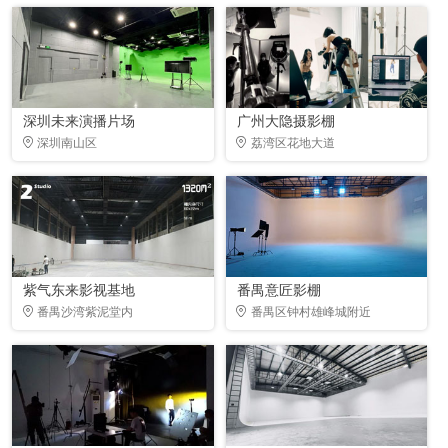
深圳未来演播片场
广州大隐摄影棚
深圳南山区
荔湾区花地大道
紫气东来影视基地
番禺意匠影棚
番禺沙湾紫泥堂内
番禺区钟村雄峰城附近