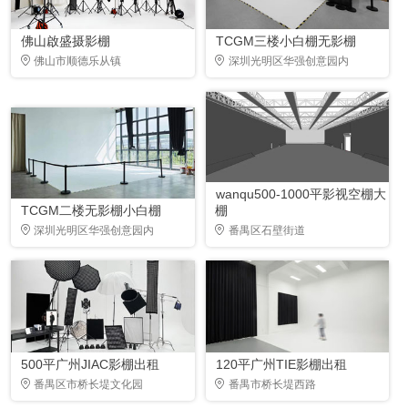
佛山啟盛摄影棚
TCGM三楼小白棚无影棚
佛山市顺德乐从镇
深圳光明区华强创意园内
wanqu500-1000平影视空棚大
TCGM二楼无影棚小白棚
棚
深圳光明区华强创意园内
番禺区石壁街道
500平广州JIAC影棚出租
120平广州TIE影棚出租
番禺区市桥长堤文化园
番禺市桥长堤西路