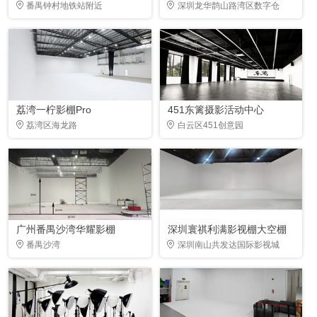
番禺钟村地铁站附近
深圳龙华鹊山路湾区数字仓
荔湾一柠影棚Pro
451东篱摄影活动中心
荔湾区海龙路
白云区451创意园
广州番禺沙湾华耀影棚
深圳寰祺利满影视棚大空棚
番禺沙湾
深圳南山共发达国际影视城