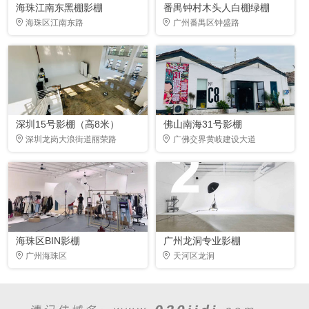
海珠江南东黑棚影棚
番禺钟村木头人白棚绿棚
海珠区江南东路
广州番禺区钟盛路
深圳15号影棚（高8米）
佛山南海31号影棚
深圳龙岗大浪街道丽荣路
广佛交界黄岐建设大道
海珠区BIN影棚
广州龙洞专业影棚
广州海珠区
天河区龙洞