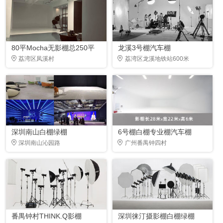
80平Mocha无影棚总250平
龙溪3号棚汽车棚
荔湾区凤溪村
荔湾区龙溪地铁站600米
深圳南山白棚绿棚
6号棚白棚专业棚汽车棚
深圳南山沁园路
广州番禺钟四村
番禺钟村THINK.Q影棚
深圳徕汀摄影棚白棚绿棚