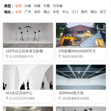
类型：
全部
白棚
绿棚
空棚
汽车棚
地址：
全部
广州
深圳
佛山
东莞
中山
江门
惠州
潮汕
其它
100平白云区标准无影棚
5号影棚300|100|80平方
白云区西槎路31号
海珠区新港东路
451会议活动中心
深圳MAX星片场
白云区石沙451园区
深圳观澜嘉富创新园