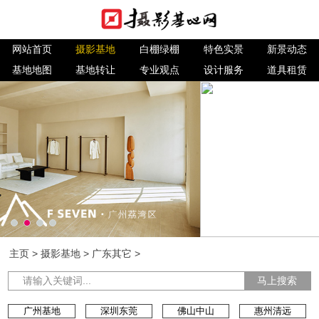
网站首页
摄影基地
白棚绿棚
特色实景
新景动态
基地地图
基地转让
专业观点
设计服务
道具租赁
主页
>
摄影基地
>
广东其它
>
马上搜索
广州基地
深圳东莞
佛山中山
惠州清远