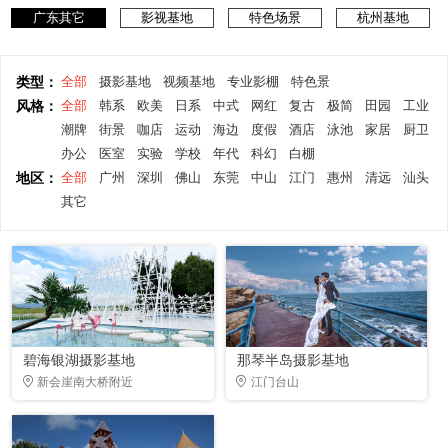
广东其它
影视基地
特色场景
杭州基地
类型：
全部
摄影基地
视频基地
专业影棚
特色景
风格：
全部
韩系
欧美
日系
中式
网红
复古
极简
田园
工业
潮牌
街景
咖店
运动
海边
度假
酒店
泳池
家居
厨卫
办公
医室
实验
学校
年代
科幻
白棚
地区：
全部
广州
深圳
佛山
东莞
中山
江门
惠州
清远
汕头
其它
碧海银湖摄影基地
那琴半岛摄影基地
新会崖南大桥附近
江门台山