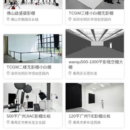
佛山啟盛摄影棚
TCGM三楼小白棚无影棚
佛山市顺德乐从镇
深圳光明区华强创意园内
wanqu500-1000平影视空棚大
TCGM二楼无影棚小白棚
棚
深圳光明区华强创意园内
番禺区石壁街道
500平广州JIAC影棚出租
120平广州TIE影棚出租
番禺区市桥长堤文化园
番禺市桥长堤西路