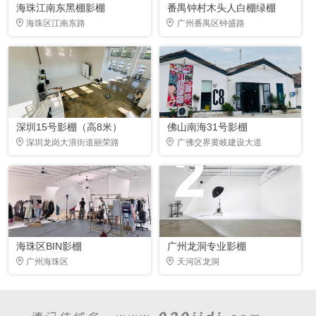
海珠江南东黑棚影棚
番禺钟村木头人白棚绿棚
海珠区江南东路
广州番禺区钟盛路
深圳15号影棚（高8米）
佛山南海31号影棚
深圳龙岗大浪街道丽荣路
广佛交界黄岐建设大道
海珠区BIN影棚
广州龙洞专业影棚
广州海珠区
天河区龙洞