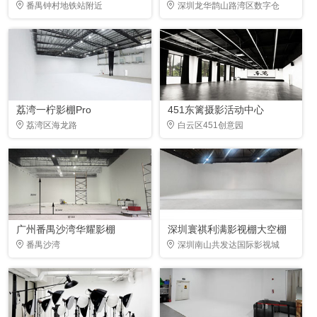
番禺钟村地铁站附近
深圳龙华鹊山路湾区数字仓
荔湾一柠影棚Pro
451东篱摄影活动中心
荔湾区海龙路
白云区451创意园
广州番禺沙湾华耀影棚
深圳寰祺利满影视棚大空棚
番禺沙湾
深圳南山共发达国际影视城