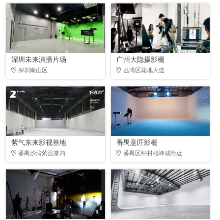
深圳未来演播片场
广州大隐摄影棚
深圳南山区
荔湾区花地大道
紫气东来影视基地
番禺意匠影棚
番禺沙湾紫泥堂内
番禺区钟村雄峰城附近