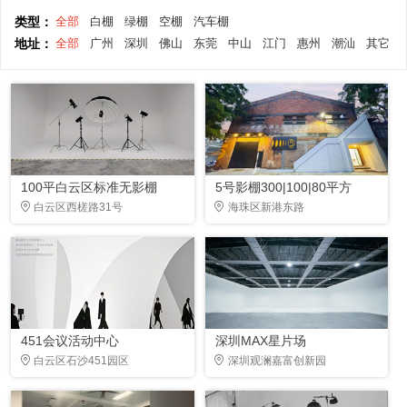
类型：
全部
白棚
绿棚
空棚
汽车棚
地址：
全部
广州
深圳
佛山
东莞
中山
江门
惠州
潮汕
其它
100平白云区标准无影棚
5号影棚300|100|80平方
白云区西槎路31号
海珠区新港东路
451会议活动中心
深圳MAX星片场
白云区石沙451园区
深圳观澜嘉富创新园