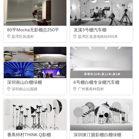
80平Mocha无影棚总250平
龙溪3号棚汽车棚
荔湾区凤溪村
荔湾区龙溪地铁站600米
深圳南山白棚绿棚
6号棚白棚专业棚汽车棚
深圳南山沁园路
广州番禺钟四村
番禺钟村THINK.Q影棚
深圳徕汀摄影棚白棚绿棚