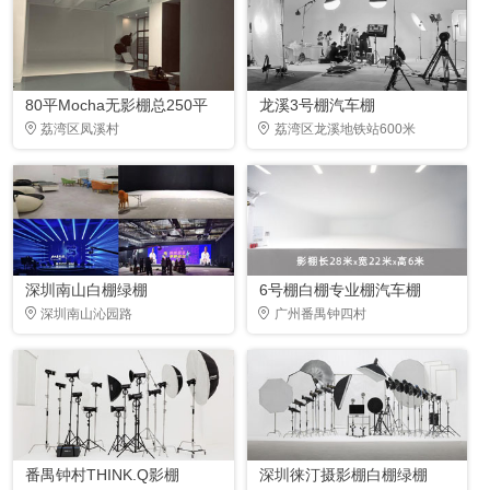
80平Mocha无影棚总250平
龙溪3号棚汽车棚
荔湾区凤溪村
荔湾区龙溪地铁站600米
深圳南山白棚绿棚
6号棚白棚专业棚汽车棚
深圳南山沁园路
广州番禺钟四村
番禺钟村THINK.Q影棚
深圳徕汀摄影棚白棚绿棚