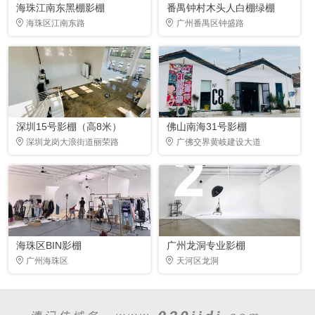
海珠江南东黑棚影棚
番禺钟村木头人白棚绿棚
海珠区江南东路
广州番禺区钟盛路
深圳15号影棚（高8米）
佛山南海31号影棚
深圳龙岗大浪街道丽荣路
广佛交界黄岐建设大道
海珠区BIN影棚
广州龙洞专业影棚
广州海珠区
天河区龙洞