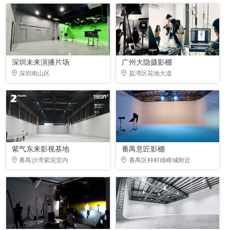
深圳未来演播片场
广州大隐摄影棚
深圳南山区
荔湾区花地大道
紫气东来影视基地
番禺意匠影棚
番禺沙湾紫泥堂内
番禺区钟村雄峰城附近