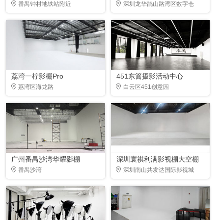
番禺钟村地铁站附近
深圳龙华鹊山路湾区数字仓
荔湾一柠影棚Pro
451东篱摄影活动中心
荔湾区海龙路
白云区451创意园
广州番禺沙湾华耀影棚
深圳寰祺利满影视棚大空棚
番禺沙湾
深圳南山共发达国际影视城