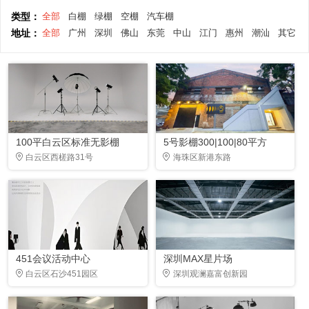
类型：
全部
白棚
绿棚
空棚
汽车棚
地址：
全部
广州
深圳
佛山
东莞
中山
江门
惠州
潮汕
其它
100平白云区标准无影棚
5号影棚300|100|80平方
白云区西槎路31号
海珠区新港东路
451会议活动中心
深圳MAX星片场
白云区石沙451园区
深圳观澜嘉富创新园