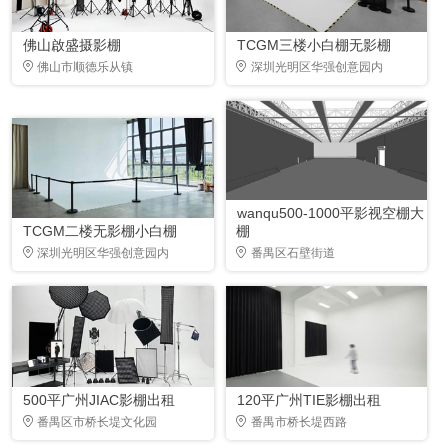
佛山啟盛摄影棚
TCGM三楼小白棚无影棚
佛山市顺德乐从镇
深圳光明区华强创意园内
wanqu500-1000平影视空棚大
TCGM二楼无影棚小白棚
棚
深圳光明区华强创意园内
番禺区石壁街道
500平广州JIAC影棚出租
120平广州TIE影棚出租
番禺区市桥长堤文化园
番禺市桥长堤西路