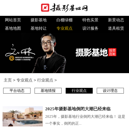
网站首页
摄影基地
白棚绿棚
特色实景
新景动态
基地地图
基地转让
专业观点
设计服务
道具租赁
主页
>
专业观点
>
行业观点
>
平台动态
基地情报
行业观点
设计理念
2025年摄影基地倒闭大潮已经来临
2025年，摄影基地行业倒闭大潮已经来临！ 这是
一个事实，倒闭的正...