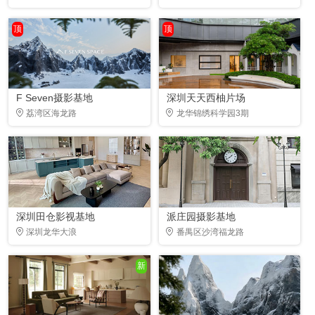
顶
顶
F Seven摄影基地
深圳天天西柚片场
荔湾区海龙路
龙华锦绣科学园3期
深圳田仓影视基地
派庄园摄影基地
深圳龙华大浪
番禺区沙湾福龙路
新