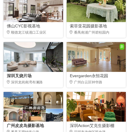
佛山CYC影视基地
索菲亚花园摄影基地
顺德龙江镇涌口工业区
番禺南浦广州碧桂园内
新
深圳叉烧片场
Evergarden永恒花园
深圳龙岗南湾布澜路
广州白云区钟华路
广州皮皮岛摄影基地
深圳Action艾克生摄影棚
番禺石壁钟韦公路
深圳市龙华区民欢路