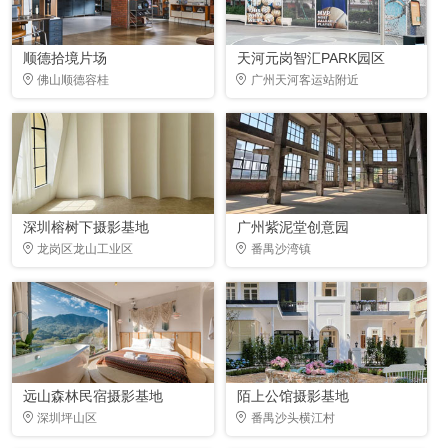
顺德拾境片场
天河元岗智汇PARK园区
佛山顺德容桂
广州天河客运站附近
深圳榕树下摄影基地
广州紫泥堂创意园
龙岗区龙山工业区
番禺沙湾镇
远山森林民宿摄影基地
陌上公馆摄影基地
深圳坪山区
番禺沙头横江村