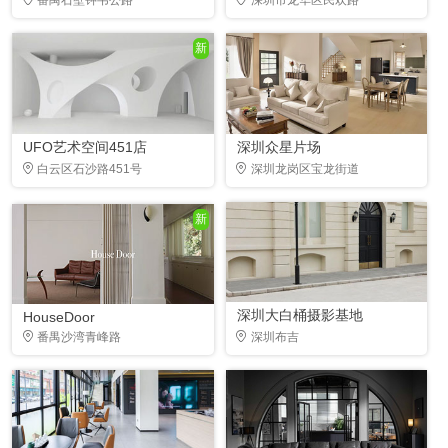
新
UFO艺术空间451店
深圳众星片场
白云区石沙路451号
深圳龙岗区宝龙街道
新
深圳大白桶摄影基地
HouseDoor
番禺沙湾青峰路
深圳布吉