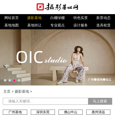
网站首页
摄影基地
白棚绿棚
特色实景
新景动态
基地地图
基地转让
专业观点
设计服务
道具租赁
主页
>
摄影基地
>
马上搜索
广州基地
深圳东莞
佛山中山
惠州清远