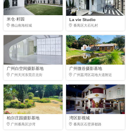
米仓·籽园
La vie Studio
佛山南海桂城
番禺区大石礼村
广州白空间摄影基地
广州微谷摄影基地
广州天河东莞庄北街
广州荔湾区花地大道附近
柏尔庄园摄影基地
湾区影视城
广州番禺区沙湾
番禺区石壁屏都路