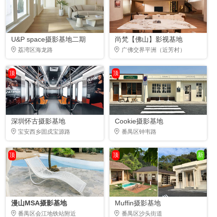
U&P space摄影基地二期
尚梵【佛山】影视基地
荔湾区海龙路
广佛交界平洲（近芳村）
顶
顶
深圳怀古摄影基地
Cookie摄影基地
宝安西乡固戍宝源路
番禺区钟韦路
顶
顶
新
漫山MSA摄影基地
Muffin摄影基地
番禺区会江地铁站附近
番禺区沙头街道