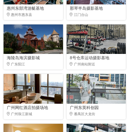
惠州东部湾游艇基地
那琴半岛摄影基地
惠州市惠东县
江门台山
海陵岛海滨摄影城
8号仓库运动摄影基地
广东阳江
广州南站附近
广州网红酒店拍摄场地
广州东英科创园
广州珠江新城
番禺区大龙街