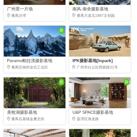
广州景一片场
南风·南舍摄影基地
番禺沙湾
番禺大道北1987文创园
新
Paramo帕拉漠摄影基地
IPK摄影基地[Inpark]
番禺区南村金坑工业区
广州市白云区西槎路31号
新
新
美牧湖摄影基地
U&P SPACE摄影基地
番禺石基镇金雁北街
荔湾区海龙路