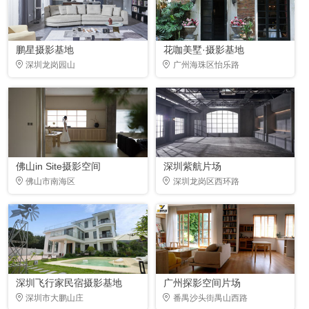
鹏星摄影基地
花咖美墅·摄影基地
深圳龙岗园山
广州海珠区怡乐路
佛山in Site摄影空间
深圳紫航片场
佛山市南海区
深圳龙岗区西环路
深圳飞行家民宿摄影基地
广州探影空间片场
深圳市大鹏山庄
番禺沙头街禺山西路