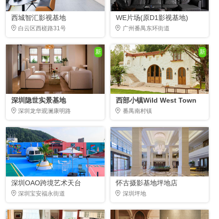
西城智汇影视基地
WE片场(原D1影视基地)
白云区西槎路31号
广州番禺东环街道
新
新
深圳隐世实景基地
西部小镇Wild West Town
深圳龙华观澜康明路
番禺南村镇
深圳OAO跨境艺术天台
怀古摄影基地坪地店
深圳宝安福永街道
深圳坪地