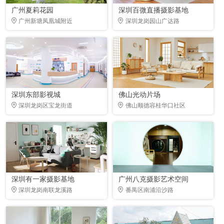
广州夏莉花园
深圳百微直播摄影基地
广州新塘凤凰城附近
深圳龙岗园山广达路
深圳东部影视城
佛山光动片场
深圳龙岗区宝龙街道
佛山顺德容桂华口社区
深圳有一家摄影基地
广州八克摄影艺术空间
深圳龙岗南联龙溪路
番禺区南浦沿沙路