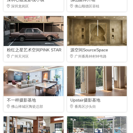
深圳龙岗区
佛山顺德区容桂
粉红之星艺术空间PINK STAR
源空间SourceSpace
广州天河区
广州番禺钟村钟韦路
不一样摄影基地
Upstair摄影基地
佛山禅城区陶瓷总部
番禺区沙头街