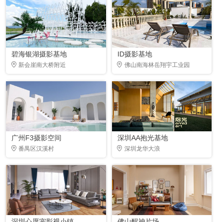
碧海银湖摄影基地
ID摄影基地
新会崖南大桥附近
佛山南海林岳翔宇工业园
广州F3摄影空间
深圳AA抱光基地
番禺区汉溪村
深圳龙华大浪
深圳心愿宠影视小镇
佛山醒神片场