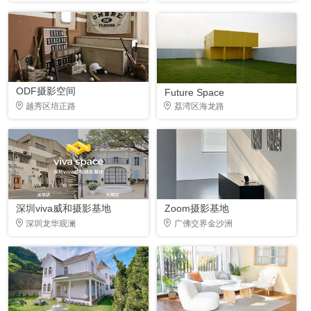
ODF摄影空间
Future Space
越秀区培正路
荔湾区海龙路
深圳viva威和摄影基地
Zoom摄影基地
深圳龙华观澜
广佛交界金沙洲