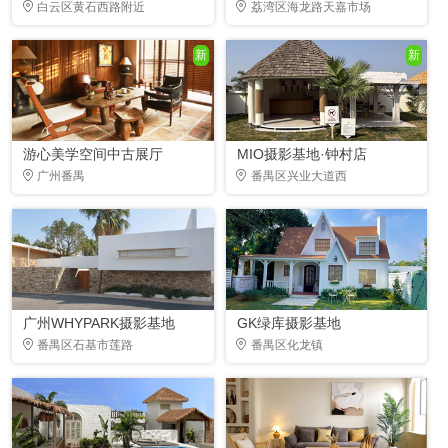
白云区黄石西路附近
荔湾区海龙路天嘉市场
新
新
游心美学空间中古展厅
MIO摄影基地·钟村店
广州番禺
番禺区兴业大道西
广州WHYPARK摄影基地
GK绿库摄影基地
番禺区石基市莲路
番禺区化龙镇