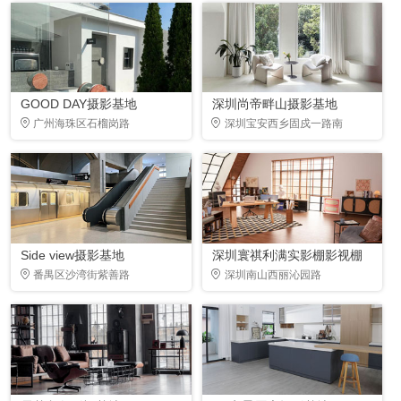
GOOD DAY摄影基地
深圳尚帝畔山摄影基地
广州海珠区石榴岗路
深圳宝安西乡固戍一路南
Side view摄影基地
深圳寰祺利满实影棚影视棚
番禺区沙湾街紫善路
深圳南山西丽沁园路