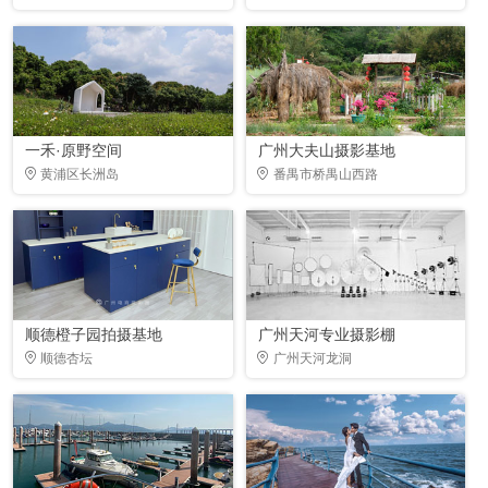
一禾·原野空间
广州大夫山摄影基地
黄浦区长洲岛
番禺市桥禺山西路
顺德橙子园拍摄基地
广州天河专业摄影棚
顺德杏坛
广州天河龙洞