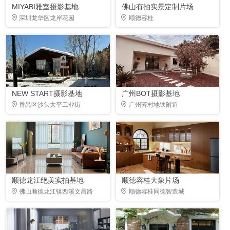
MIYABI雅室摄影基地
佛山有拍实景定制片场
深圳龙华区龙岸花园
顺德容桂
NEW START摄影基地
广州BOT摄影基地
番禺区沙头大平工业街
广州芳村地铁附近
顺德龙江绝美实拍基地
顺德容桂大象片场
佛山顺德龙江镇西溪文昌路
顺德容桂同德智造城