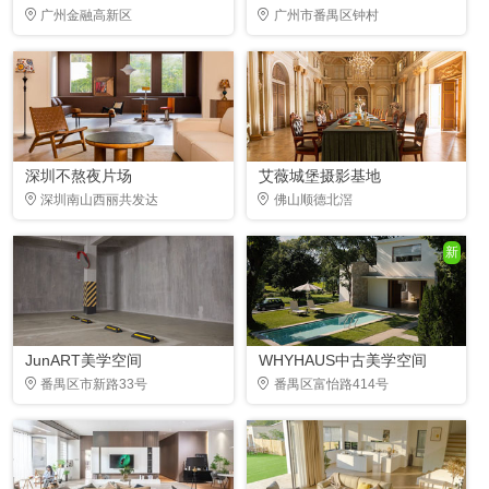
广州金融高新区
广州市番禺区钟村
深圳不熬夜片场
艾薇城堡摄影基地
深圳南山西丽共发达
佛山顺德北滘
新
JunART美学空间
WHYHAUS中古美学空间
番禺区市新路33号
番禺区富怡路414号