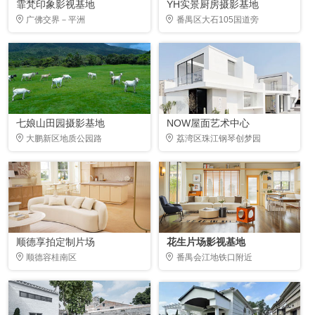
霏梵印象影视基地
YH实景厨房摄影基地
广佛交界－平洲
番禺区大石105国道旁
七娘山田园摄影基地
NOW屋面艺术中心
大鹏新区地质公园路
荔湾区珠江钢琴创梦园
顺德享拍定制片场
花生片场影视基地
顺德容桂南区
番禺会江地铁口附近