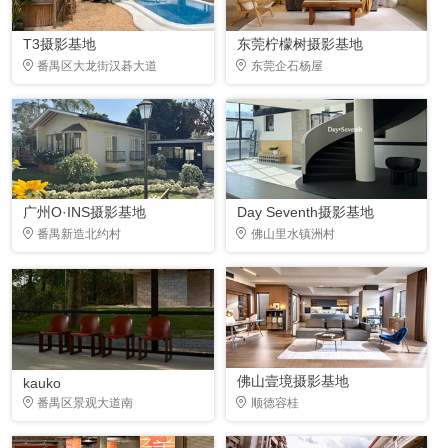
T3摄影基地
东莞柠檬树摄影基地
番禺区大龙街汉碁大道
东莞企石杨屋
广州O·INS摄影基地
Day Seventh摄影基地
番禺新造北约村
佛山里水镇洲村
佛山壹境摄影基地
kauko
番禺区景观大道南
顺德容桂