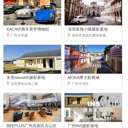
KACA经典车美学博物錧
深圳玫瑰小镇摄影基地
广州大学城
深圳市龙岗大鹏布新路
东莞island岛摄影基地
MOKA摩卡影视城
东莞厚街沿海三路
广州天河区
BEEPLUS广州高新区办公区
广州INS摄影基地