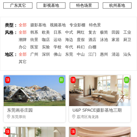
广东其它
影视基地
特色场景
杭州基地
类型：
全部
摄影基地
视频基地
专业影棚
特色景
风格：
全部
韩系
欧美
日系
中式
网红
复古
极简
田园
工业
潮牌
街景
咖店
运动
海边
度假
酒店
泳池
家居
厨卫
办公
医室
实验
学校
年代
科幻
白棚
地区：
全部
广州
深圳
佛山
东莞
中山
江门
惠州
清远
汕头
其它
顶
新
顶
新
东莞画谷庄园
U&P SPACE摄影基地三期
东莞厚街
荔湾区海龙路
顶
顶