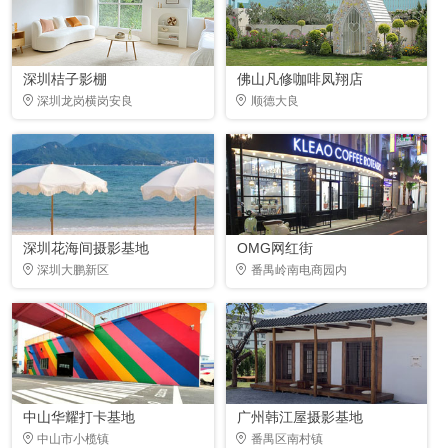
深圳桔子影棚
佛山凡修咖啡凤翔店
深圳龙岗横岗安良
顺德大良
深圳花海间摄影基地
OMG网红街
深圳大鹏新区
番禺岭南电商园内
中山华耀打卡基地
广州韩江屋摄影基地
中山市小榄镇
番禺区南村镇