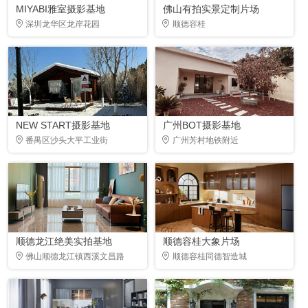
MIYABI雅室摄影基地
佛山有拍实景定制片场
深圳龙华区龙岸花园
顺德容桂
NEW START摄影基地
广州BOT摄影基地
番禺区沙头大平工业街
广州芳村地铁附近
顺德龙江绝美实拍基地
顺德容桂大象片场
佛山顺德龙江镇西溪文昌路
顺德容桂同德智造城