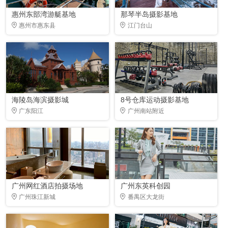
惠州东部湾游艇基地
那琴半岛摄影基地
惠州市惠东县
江门台山
海陵岛海滨摄影城
8号仓库运动摄影基地
广东阳江
广州南站附近
广州网红酒店拍摄场地
广州东英科创园
广州珠江新城
番禺区大龙街