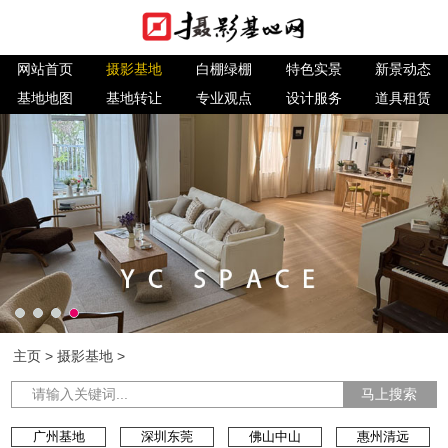
网站首页
摄影基地
白棚绿棚
特色实景
新景动态
基地地图
基地转让
专业观点
设计服务
道具租赁
主页
>
摄影基地
>
马上搜索
广州基地
深圳东莞
佛山中山
惠州清远