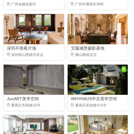
广州金融高新区
广州市番禺区钟村
深圳不熬夜片场
艾薇城堡摄影基地
深圳南山西丽共发达
佛山顺德北滘
新
JunART美学空间
WHYHAUS中古美学空间
番禺区市新路33号
番禺区富怡路414号