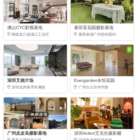
佛山CYC影视基地
索菲亚花园摄影基地
顺德龙江镇涌口工业区
番禺南浦广州碧桂园内
新
深圳叉烧片场
Evergarden永恒花园
深圳龙岗南湾布澜路
广州白云区钟华路
广州皮皮岛摄影基地
深圳Action艾克生摄影棚
番禺石壁钟韦公路
深圳市龙华区民欢路