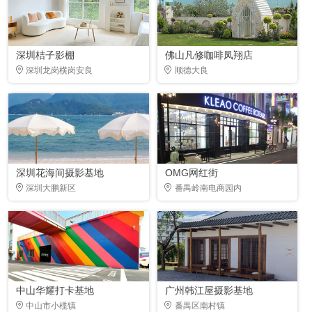
深圳桔子影棚
佛山凡修咖啡凤翔店
深圳龙岗横岗安良
顺德大良
深圳花海间摄影基地
OMG网红街
深圳大鹏新区
番禺岭南电商园内
中山华耀打卡基地
广州韩江屋摄影基地
中山市小榄镇
番禺区南村镇