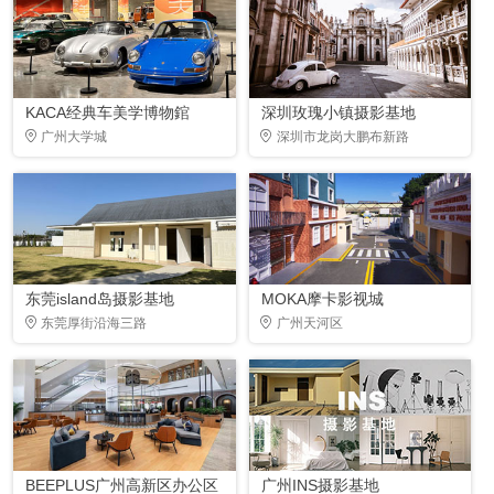
KACA经典车美学博物錧
深圳玫瑰小镇摄影基地
广州大学城
深圳市龙岗大鹏布新路
东莞island岛摄影基地
MOKA摩卡影视城
东莞厚街沿海三路
广州天河区
BEEPLUS广州高新区办公区
广州INS摄影基地