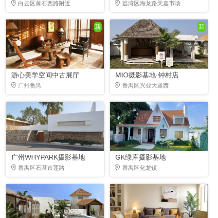
白云区黄石西路附近
荔湾区海龙路天嘉市场
新
新
游心美学空间中古展厅
MIO摄影基地·钟村店
广州番禺
番禺区兴业大道西
广州WHYPARK摄影基地
GK绿库摄影基地
番禺区石基市莲路
番禺区化龙镇