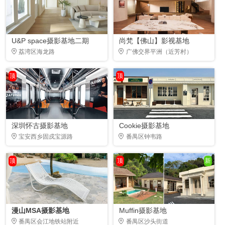
U&P space摄影基地二期
尚梵【佛山】影视基地
荔湾区海龙路
广佛交界平洲（近芳村）
顶
顶
深圳怀古摄影基地
Cookie摄影基地
宝安西乡固戍宝源路
番禺区钟韦路
顶
顶
新
漫山MSA摄影基地
Muffin摄影基地
番禺区会江地铁站附近
番禺区沙头街道