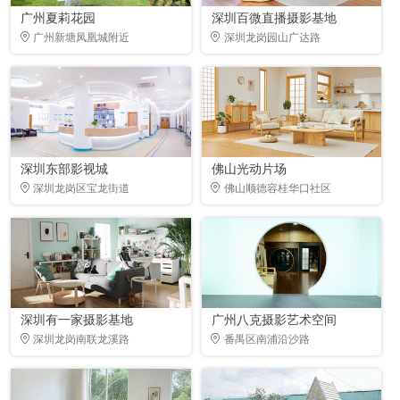
广州夏莉花园
深圳百微直播摄影基地
广州新塘凤凰城附近
深圳龙岗园山广达路
深圳东部影视城
佛山光动片场
深圳龙岗区宝龙街道
佛山顺德容桂华口社区
深圳有一家摄影基地
广州八克摄影艺术空间
深圳龙岗南联龙溪路
番禺区南浦沿沙路