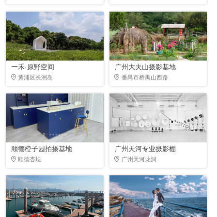
一禾·原野空间
广州大夫山摄影基地
黄浦区长洲岛
番禺市桥禺山西路
顺德橙子园拍摄基地
广州天河专业摄影棚
顺德杏坛
广州天河龙洞