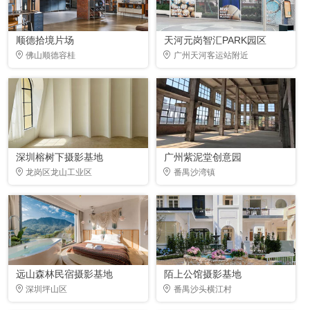
顺德拾境片场
天河元岗智汇PARK园区
佛山顺德容桂
广州天河客运站附近
深圳榕树下摄影基地
广州紫泥堂创意园
龙岗区龙山工业区
番禺沙湾镇
远山森林民宿摄影基地
陌上公馆摄影基地
深圳坪山区
番禺沙头横江村