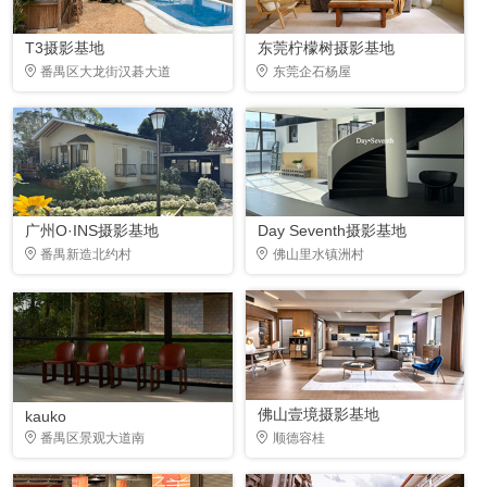
T3摄影基地
东莞柠檬树摄影基地
番禺区大龙街汉碁大道
东莞企石杨屋
广州O·INS摄影基地
Day Seventh摄影基地
番禺新造北约村
佛山里水镇洲村
佛山壹境摄影基地
kauko
番禺区景观大道南
顺德容桂