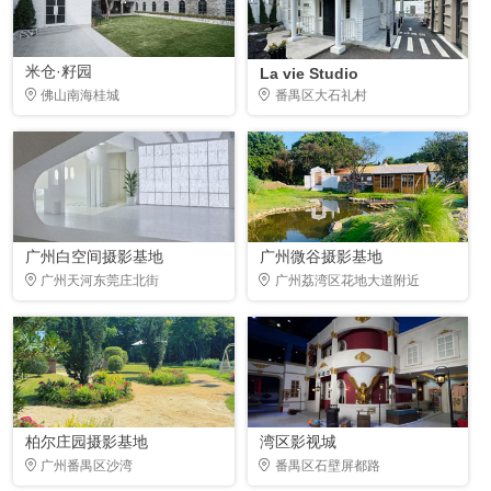
米仓·籽园
La vie Studio
佛山南海桂城
番禺区大石礼村
广州白空间摄影基地
广州微谷摄影基地
广州天河东莞庄北街
广州荔湾区花地大道附近
柏尔庄园摄影基地
湾区影视城
广州番禺区沙湾
番禺区石壁屏都路