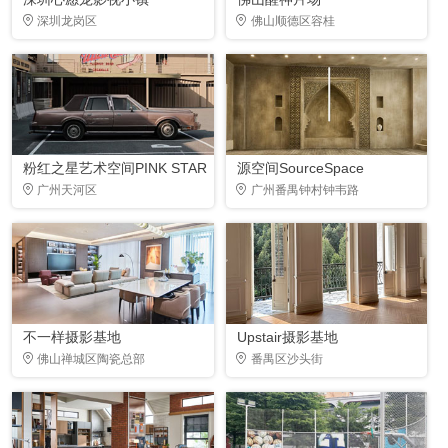
深圳龙岗区
佛山顺德区容桂
粉红之星艺术空间PINK STAR
源空间SourceSpace
广州天河区
广州番禺钟村钟韦路
不一样摄影基地
Upstair摄影基地
佛山禅城区陶瓷总部
番禺区沙头街