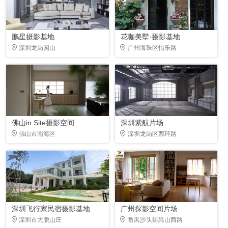
鹏星摄影基地
花咖美墅·摄影基地
深圳龙岗园山
广州海珠区怡乐路
佛山in Site摄影空间
深圳紫航片场
佛山市南海区
深圳龙岗区西环路
深圳飞行家民宿摄影基地
广州探影空间片场
深圳市大鹏山庄
番禺沙头街禺山西路