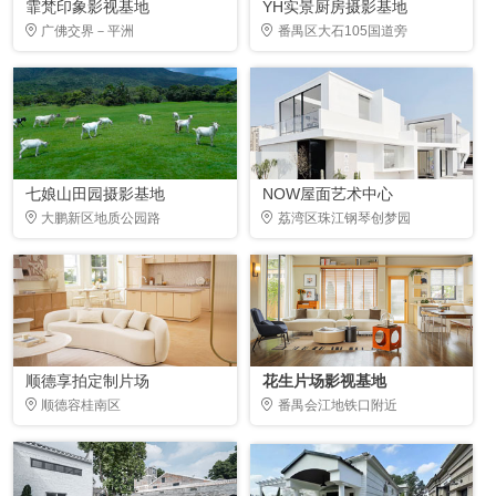
霏梵印象影视基地
YH实景厨房摄影基地
广佛交界－平洲
番禺区大石105国道旁
七娘山田园摄影基地
NOW屋面艺术中心
大鹏新区地质公园路
荔湾区珠江钢琴创梦园
顺德享拍定制片场
花生片场影视基地
顺德容桂南区
番禺会江地铁口附近