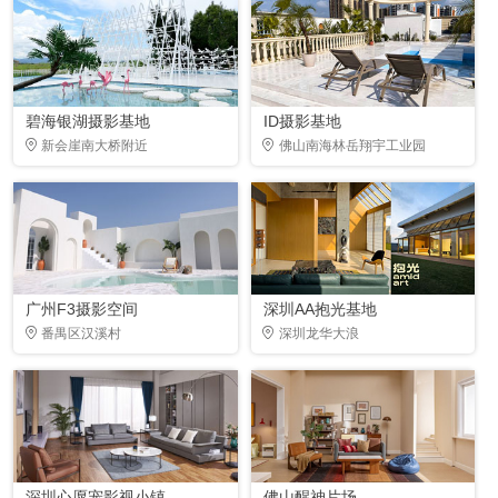
碧海银湖摄影基地
ID摄影基地
新会崖南大桥附近
佛山南海林岳翔宇工业园
广州F3摄影空间
深圳AA抱光基地
番禺区汉溪村
深圳龙华大浪
深圳心愿宠影视小镇
佛山醒神片场