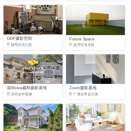
ODF摄影空间
Future Space
越秀区培正路
荔湾区海龙路
深圳viva威和摄影基地
Zoom摄影基地
深圳龙华观澜
广佛交界金沙洲