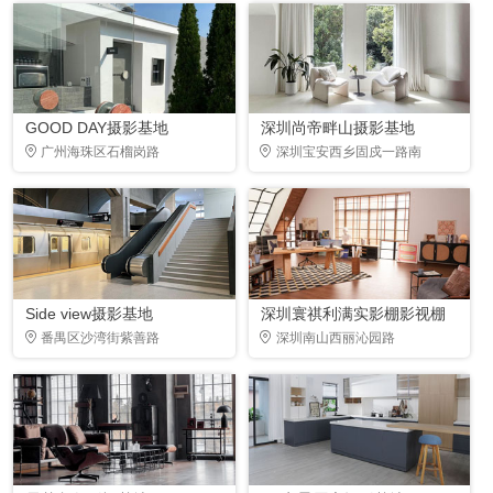
GOOD DAY摄影基地
深圳尚帝畔山摄影基地
广州海珠区石榴岗路
深圳宝安西乡固戍一路南
Side view摄影基地
深圳寰祺利满实影棚影视棚
番禺区沙湾街紫善路
深圳南山西丽沁园路