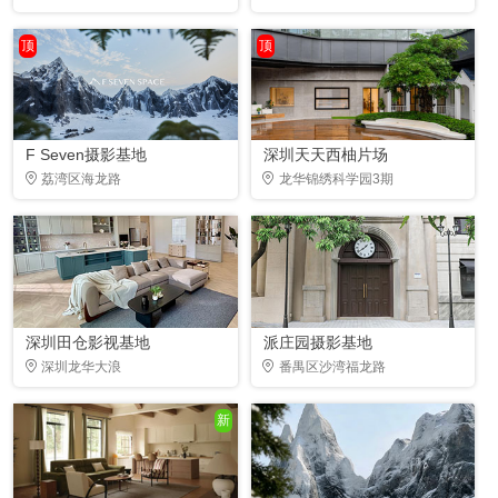
顶
顶
F Seven摄影基地
深圳天天西柚片场
荔湾区海龙路
龙华锦绣科学园3期
深圳田仓影视基地
派庄园摄影基地
深圳龙华大浪
番禺区沙湾福龙路
新