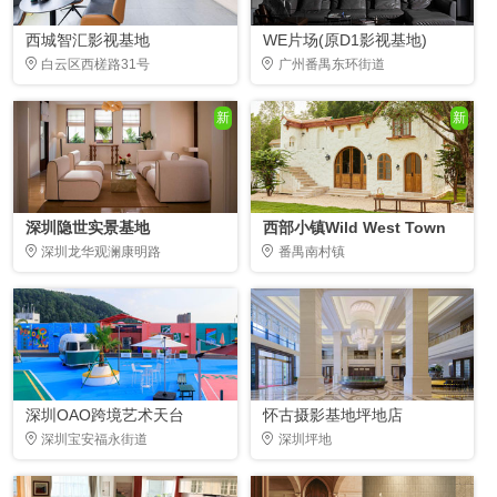
西城智汇影视基地
WE片场(原D1影视基地)
白云区西槎路31号
广州番禺东环街道
新
新
深圳隐世实景基地
西部小镇Wild West Town
深圳龙华观澜康明路
番禺南村镇
深圳OAO跨境艺术天台
怀古摄影基地坪地店
深圳宝安福永街道
深圳坪地