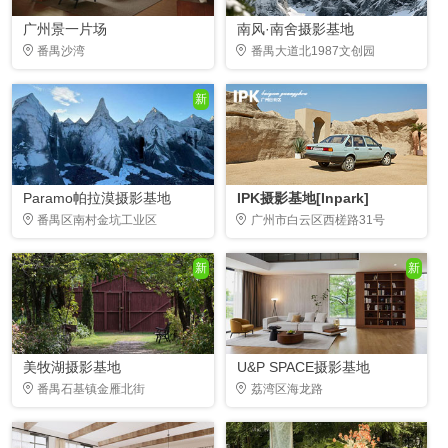
广州景一片场
南风·南舍摄影基地
番禺沙湾
番禺大道北1987文创园
新
Paramo帕拉漠摄影基地
IPK摄影基地[Inpark]
番禺区南村金坑工业区
广州市白云区西槎路31号
新
新
美牧湖摄影基地
U&P SPACE摄影基地
番禺石基镇金雁北街
荔湾区海龙路