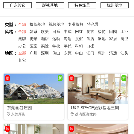
广东其它
影视基地
特色场景
杭州基地
类型：
全部
摄影基地
视频基地
专业影棚
特色景
风格：
全部
韩系
欧美
日系
中式
网红
复古
极简
田园
工业
潮牌
街景
咖店
运动
海边
度假
酒店
泳池
家居
厨卫
办公
医室
实验
学校
年代
科幻
白棚
地区：
全部
广州
深圳
佛山
东莞
中山
江门
惠州
清远
汕头
其它
顶
新
顶
新
东莞画谷庄园
U&P SPACE摄影基地三期
东莞厚街
荔湾区海龙路
顶
顶