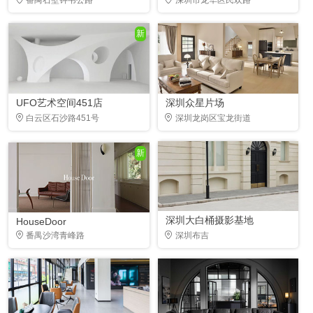
新
UFO艺术空间451店
深圳众星片场
白云区石沙路451号
深圳龙岗区宝龙街道
新
深圳大白桶摄影基地
HouseDoor
番禺沙湾青峰路
深圳布吉