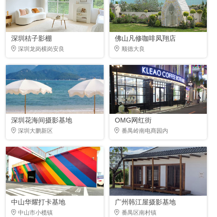
深圳桔子影棚
佛山凡修咖啡凤翔店
深圳龙岗横岗安良
顺德大良
深圳花海间摄影基地
OMG网红街
深圳大鹏新区
番禺岭南电商园内
中山华耀打卡基地
广州韩江屋摄影基地
中山市小榄镇
番禺区南村镇