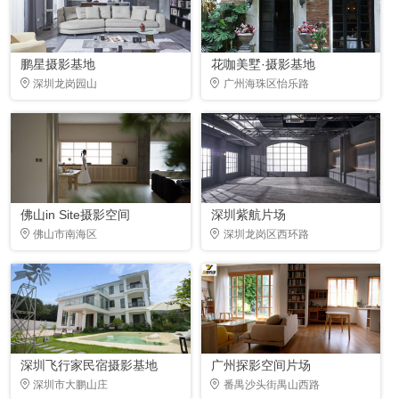
鹏星摄影基地
花咖美墅·摄影基地
深圳龙岗园山
广州海珠区怡乐路
佛山in Site摄影空间
深圳紫航片场
佛山市南海区
深圳龙岗区西环路
深圳飞行家民宿摄影基地
广州探影空间片场
深圳市大鹏山庄
番禺沙头街禺山西路