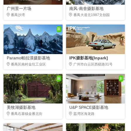
广州景一片场
南风·南舍摄影基地
番禺沙湾
番禺大道北1987文创园
新
Paramo帕拉漠摄影基地
IPK摄影基地[Inpark]
番禺区南村金坑工业区
广州市白云区西槎路31号
新
新
美牧湖摄影基地
U&P SPACE摄影基地
番禺石基镇金雁北街
荔湾区海龙路