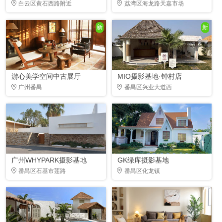
白云区黄石西路附近
荔湾区海龙路天嘉市场
新
新
游心美学空间中古展厅
MIO摄影基地·钟村店
广州番禺
番禺区兴业大道西
广州WHYPARK摄影基地
GK绿库摄影基地
番禺区石基市莲路
番禺区化龙镇