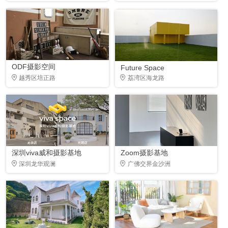
ODF摄影空间
Future Space
越秀区培正路
荔湾区海龙路
深圳viva威和摄影基地
Zoom摄影基地
深圳龙华观澜
广佛交界金沙洲