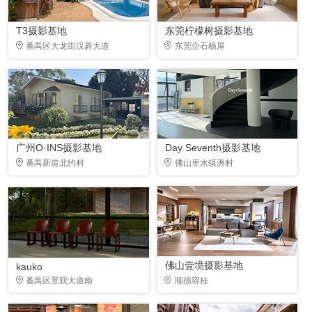
T3摄影基地
东莞柠檬树摄影基地
番禺区大龙街汉碁大道
东莞企石杨屋
广州O·INS摄影基地
Day Seventh摄影基地
番禺新造北约村
佛山里水镇洲村
佛山壹境摄影基地
kauko
番禺区景观大道南
顺德容桂