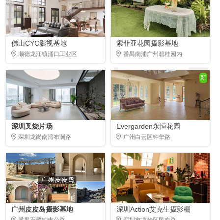
佛山CYC影视基地
索菲亚花园摄影基地
顺德龙江镇涌口工业区
番禺南浦广州碧桂园内
新
深圳叉烧片场
Evergarden永恒花园
深圳龙岗南湾布澜路
广州白云区钟华路
广州皮皮岛摄影基地
深圳Action艾克生摄影棚
番禺石壁钟韦公路
深圳市龙华区民欢路