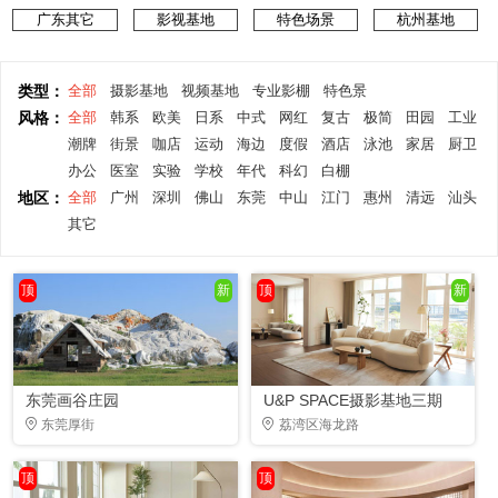
广东其它
影视基地
特色场景
杭州基地
类型：
全部
摄影基地
视频基地
专业影棚
特色景
风格：
全部
韩系
欧美
日系
中式
网红
复古
极简
田园
工业
潮牌
街景
咖店
运动
海边
度假
酒店
泳池
家居
厨卫
办公
医室
实验
学校
年代
科幻
白棚
地区：
全部
广州
深圳
佛山
东莞
中山
江门
惠州
清远
汕头
其它
顶
新
顶
新
东莞画谷庄园
U&P SPACE摄影基地三期
东莞厚街
荔湾区海龙路
顶
顶