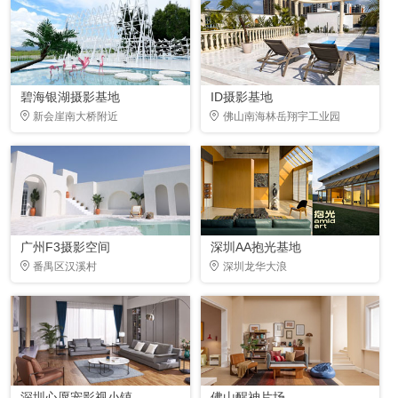
碧海银湖摄影基地
ID摄影基地
新会崖南大桥附近
佛山南海林岳翔宇工业园
广州F3摄影空间
深圳AA抱光基地
番禺区汉溪村
深圳龙华大浪
深圳心愿宠影视小镇
佛山醒神片场