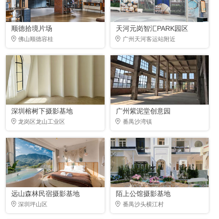
顺德拾境片场
天河元岗智汇PARK园区
佛山顺德容桂
广州天河客运站附近
深圳榕树下摄影基地
广州紫泥堂创意园
龙岗区龙山工业区
番禺沙湾镇
远山森林民宿摄影基地
陌上公馆摄影基地
深圳坪山区
番禺沙头横江村