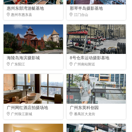
惠州东部湾游艇基地
那琴半岛摄影基地
惠州市惠东县
江门台山
海陵岛海滨摄影城
8号仓库运动摄影基地
广东阳江
广州南站附近
广州网红酒店拍摄场地
广州东英科创园
广州珠江新城
番禺区大龙街