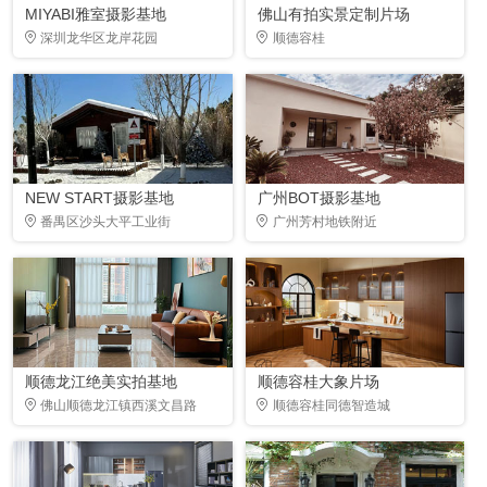
MIYABI雅室摄影基地
佛山有拍实景定制片场
深圳龙华区龙岸花园
顺德容桂
NEW START摄影基地
广州BOT摄影基地
番禺区沙头大平工业街
广州芳村地铁附近
顺德龙江绝美实拍基地
顺德容桂大象片场
佛山顺德龙江镇西溪文昌路
顺德容桂同德智造城