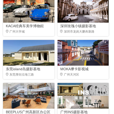
KACA经典车美学博物錧
深圳玫瑰小镇摄影基地
广州大学城
深圳市龙岗大鹏布新路
东莞island岛摄影基地
MOKA摩卡影视城
东莞厚街沿海三路
广州天河区
BEEPLUS广州高新区办公区
广州INS摄影基地