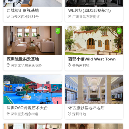
西城智汇影视基地
WE片场(原D1影视基地)
白云区西槎路31号
广州番禺东环街道
新
新
深圳隐世实景基地
西部小镇Wild West Town
深圳龙华观澜康明路
番禺南村镇
深圳OAO跨境艺术天台
怀古摄影基地坪地店
深圳宝安福永街道
深圳坪地