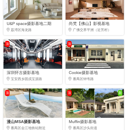
U&P space摄影基地二期
尚梵【佛山】影视基地
荔湾区海龙路
广佛交界平洲（近芳村）
顶
顶
深圳怀古摄影基地
Cookie摄影基地
宝安西乡固戍宝源路
番禺区钟韦路
顶
顶
新
漫山MSA摄影基地
Muffin摄影基地
番禺区会江地铁站附近
番禺区沙头街道