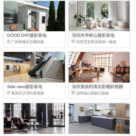
GOOD DAY摄影基地
深圳尚帝畔山摄影基地
广州海珠区石榴岗路
深圳宝安西乡固戍一路南
Side view摄影基地
深圳寰祺利满实影棚影视棚
番禺区沙湾街紫善路
深圳南山西丽沁园路