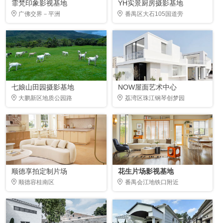
霏梵印象影视基地
YH实景厨房摄影基地
广佛交界－平洲
番禺区大石105国道旁
七娘山田园摄影基地
NOW屋面艺术中心
大鹏新区地质公园路
荔湾区珠江钢琴创梦园
顺德享拍定制片场
花生片场影视基地
顺德容桂南区
番禺会江地铁口附近