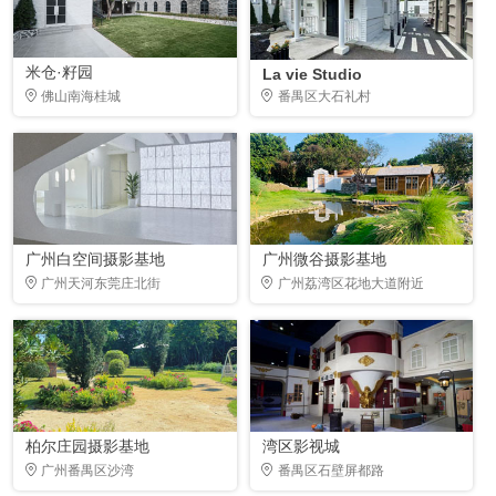
米仓·籽园
La vie Studio
佛山南海桂城
番禺区大石礼村
广州白空间摄影基地
广州微谷摄影基地
广州天河东莞庄北街
广州荔湾区花地大道附近
柏尔庄园摄影基地
湾区影视城
广州番禺区沙湾
番禺区石壁屏都路