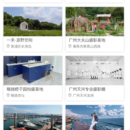
一禾·原野空间
广州大夫山摄影基地
黄浦区长洲岛
番禺市桥禺山西路
顺德橙子园拍摄基地
广州天河专业摄影棚
顺德杏坛
广州天河龙洞