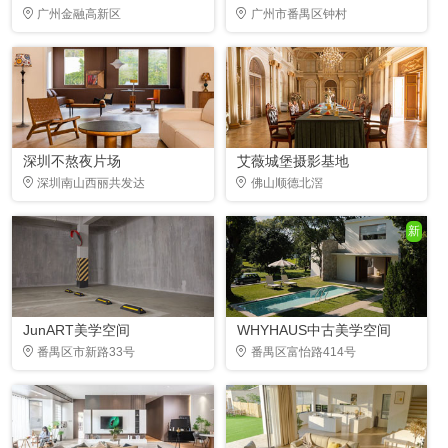
广州金融高新区
广州市番禺区钟村
深圳不熬夜片场
艾薇城堡摄影基地
深圳南山西丽共发达
佛山顺德北滘
新
JunART美学空间
WHYHAUS中古美学空间
番禺区市新路33号
番禺区富怡路414号