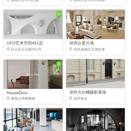
新
UFO艺术空间451店
深圳众星片场
白云区石沙路451号
深圳龙岗区宝龙街道
新
深圳大白桶摄影基地
HouseDoor
番禺沙湾青峰路
深圳布吉