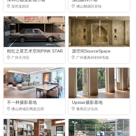
深圳龙岗区
佛山顺德区容桂
粉红之星艺术空间PINK STAR
源空间SourceSpace
广州天河区
广州番禺钟村钟韦路
不一样摄影基地
Upstair摄影基地
佛山禅城区陶瓷总部
番禺区沙头街