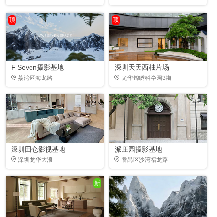
顶
顶
F Seven摄影基地
深圳天天西柚片场
荔湾区海龙路
龙华锦绣科学园3期
深圳田仓影视基地
派庄园摄影基地
深圳龙华大浪
番禺区沙湾福龙路
新