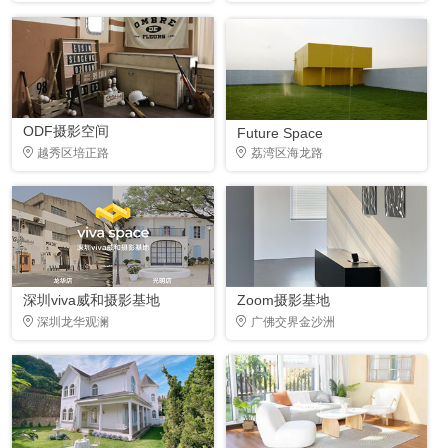
ODF摄影空间
Future Space
越秀区培正路
荔湾区海龙路
深圳viva威和摄影基地
Zoom摄影基地
深圳龙华观澜
广佛交界金沙洲