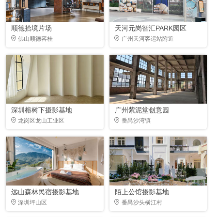
顺德拾境片场
天河元岗智汇PARK园区
佛山顺德容桂
广州天河客运站附近
深圳榕树下摄影基地
广州紫泥堂创意园
龙岗区龙山工业区
番禺沙湾镇
远山森林民宿摄影基地
陌上公馆摄影基地
深圳坪山区
番禺沙头横江村