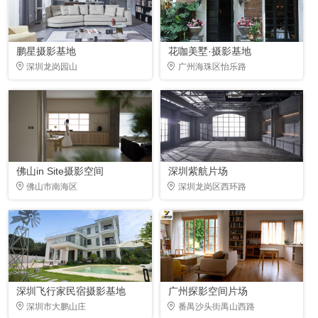
鹏星摄影基地
花咖美墅·摄影基地
深圳龙岗园山
广州海珠区怡乐路
佛山in Site摄影空间
深圳紫航片场
佛山市南海区
深圳龙岗区西环路
深圳飞行家民宿摄影基地
广州探影空间片场
深圳市大鹏山庄
番禺沙头街禺山西路