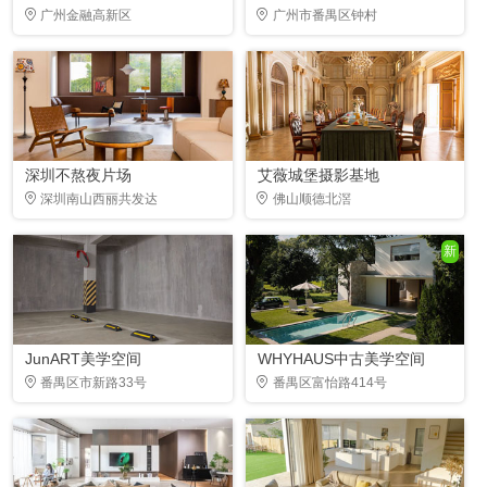
广州金融高新区
广州市番禺区钟村
深圳不熬夜片场
艾薇城堡摄影基地
深圳南山西丽共发达
佛山顺德北滘
新
JunART美学空间
WHYHAUS中古美学空间
番禺区市新路33号
番禺区富怡路414号