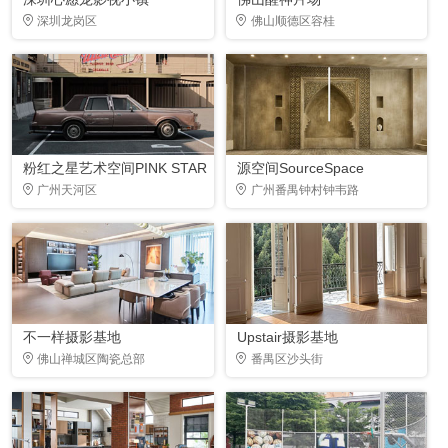
深圳龙岗区
佛山顺德区容桂
粉红之星艺术空间PINK STAR
源空间SourceSpace
广州天河区
广州番禺钟村钟韦路
不一样摄影基地
Upstair摄影基地
佛山禅城区陶瓷总部
番禺区沙头街