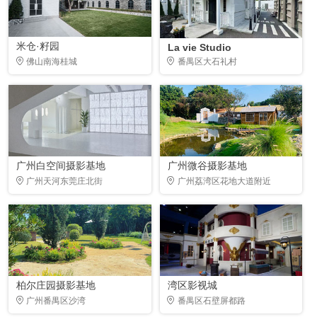
米仓·籽园
La vie Studio
佛山南海桂城
番禺区大石礼村
广州白空间摄影基地
广州微谷摄影基地
广州天河东莞庄北街
广州荔湾区花地大道附近
柏尔庄园摄影基地
湾区影视城
广州番禺区沙湾
番禺区石壁屏都路