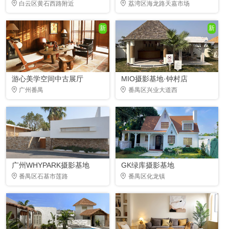
白云区黄石西路附近
荔湾区海龙路天嘉市场
新
新
游心美学空间中古展厅
MIO摄影基地·钟村店
广州番禺
番禺区兴业大道西
广州WHYPARK摄影基地
GK绿库摄影基地
番禺区石基市莲路
番禺区化龙镇