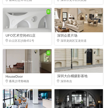
新
UFO艺术空间451店
深圳众星片场
白云区石沙路451号
深圳龙岗区宝龙街道
新
深圳大白桶摄影基地
HouseDoor
番禺沙湾青峰路
深圳布吉