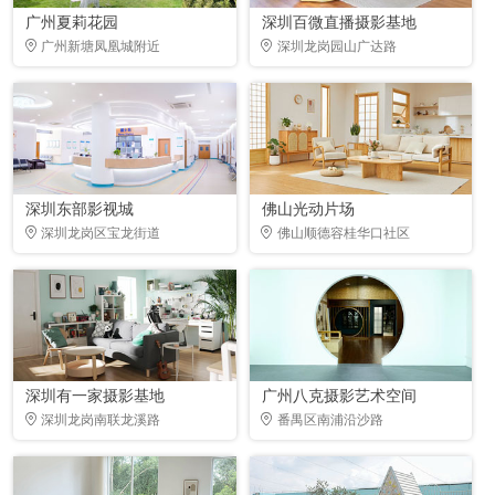
广州夏莉花园
深圳百微直播摄影基地
广州新塘凤凰城附近
深圳龙岗园山广达路
深圳东部影视城
佛山光动片场
深圳龙岗区宝龙街道
佛山顺德容桂华口社区
深圳有一家摄影基地
广州八克摄影艺术空间
深圳龙岗南联龙溪路
番禺区南浦沿沙路