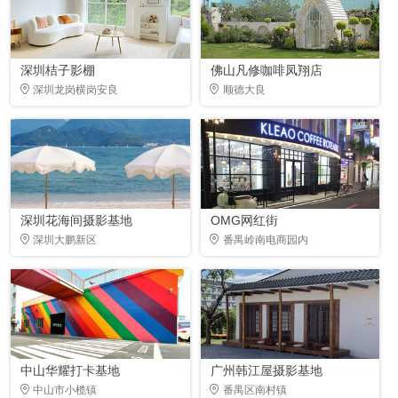
深圳桔子影棚
佛山凡修咖啡凤翔店
深圳龙岗横岗安良
顺德大良
深圳花海间摄影基地
OMG网红街
深圳大鹏新区
番禺岭南电商园内
中山华耀打卡基地
广州韩江屋摄影基地
中山市小榄镇
番禺区南村镇