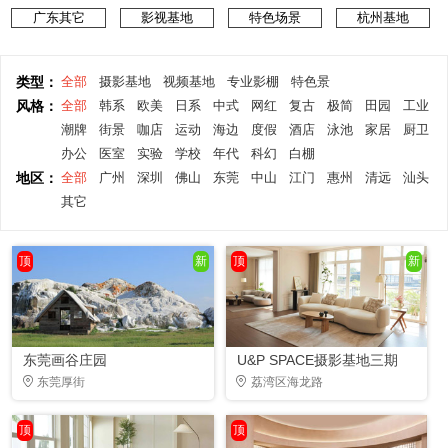
广东其它
影视基地
特色场景
杭州基地
类型：
全部
摄影基地
视频基地
专业影棚
特色景
风格：
全部
韩系
欧美
日系
中式
网红
复古
极简
田园
工业
潮牌
街景
咖店
运动
海边
度假
酒店
泳池
家居
厨卫
办公
医室
实验
学校
年代
科幻
白棚
地区：
全部
广州
深圳
佛山
东莞
中山
江门
惠州
清远
汕头
其它
顶
新
顶
新
东莞画谷庄园
U&P SPACE摄影基地三期
东莞厚街
荔湾区海龙路
顶
顶