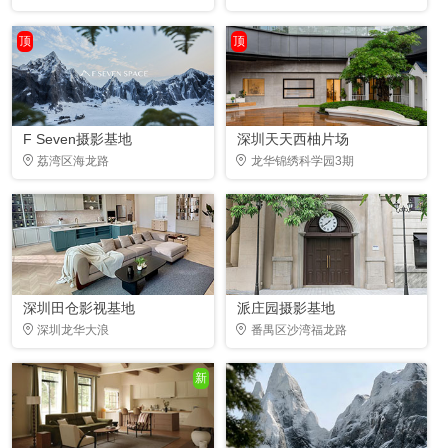
顶
顶
F Seven摄影基地
深圳天天西柚片场
荔湾区海龙路
龙华锦绣科学园3期
深圳田仓影视基地
派庄园摄影基地
深圳龙华大浪
番禺区沙湾福龙路
新