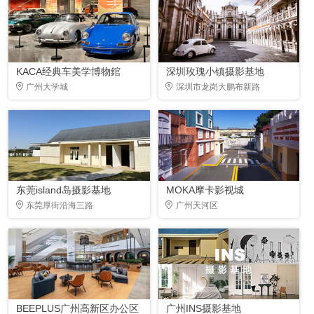
KACA经典车美学博物錧
深圳玫瑰小镇摄影基地
广州大学城
深圳市龙岗大鹏布新路
东莞island岛摄影基地
MOKA摩卡影视城
东莞厚街沿海三路
广州天河区
BEEPLUS广州高新区办公区
广州INS摄影基地