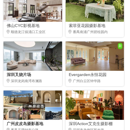
佛山CYC影视基地
索菲亚花园摄影基地
顺德龙江镇涌口工业区
番禺南浦广州碧桂园内
新
深圳叉烧片场
Evergarden永恒花园
深圳龙岗南湾布澜路
广州白云区钟华路
广州皮皮岛摄影基地
深圳Action艾克生摄影棚
番禺石壁钟韦公路
深圳市龙华区民欢路