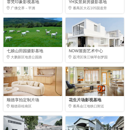
霏梵印象影视基地
YH实景厨房摄影基地
广佛交界－平洲
番禺区大石105国道旁
七娘山田园摄影基地
NOW屋面艺术中心
大鹏新区地质公园路
荔湾区珠江钢琴创梦园
顺德享拍定制片场
花生片场影视基地
顺德容桂南区
番禺会江地铁口附近