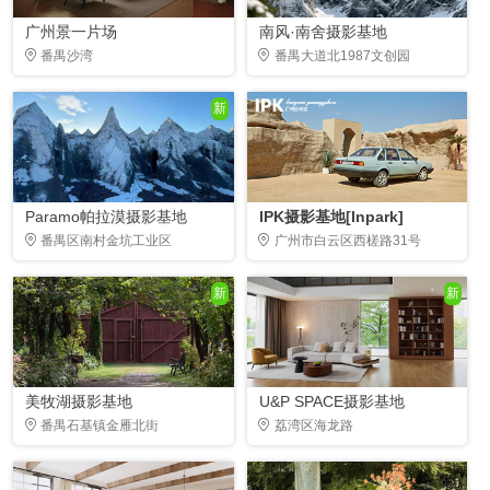
广州景一片场
南风·南舍摄影基地
番禺沙湾
番禺大道北1987文创园
新
Paramo帕拉漠摄影基地
IPK摄影基地[Inpark]
番禺区南村金坑工业区
广州市白云区西槎路31号
新
新
美牧湖摄影基地
U&P SPACE摄影基地
番禺石基镇金雁北街
荔湾区海龙路