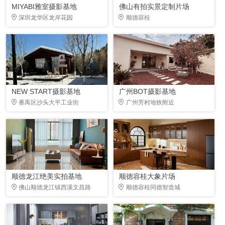
MIYABI雅室摄影基地
佛山有拍实景定制片场
深圳龙华区龙岸花园
顺德容桂
NEW START摄影基地
广州BOT摄影基地
番禺区沙头大平工业街
广州芳村地铁附近
顺德龙江绝美实拍基地
顺德容桂大象片场
佛山顺德龙江镇西溪文昌路
顺德容桂同德智造城