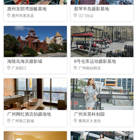
惠州东部湾游艇基地
那琴半岛摄影基地
惠州市惠东县
江门台山
海陵岛海滨摄影城
8号仓库运动摄影基地
广东阳江
广州南站附近
广州网红酒店拍摄场地
广州东英科创园
广州珠江新城
番禺区大龙街