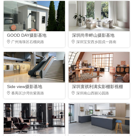
GOOD DAY摄影基地
深圳尚帝畔山摄影基地
广州海珠区石榴岗路
深圳宝安西乡固戍一路南
Side view摄影基地
深圳寰祺利满实影棚影视棚
番禺区沙湾街紫善路
深圳南山西丽沁园路