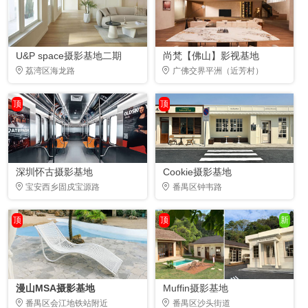
U&P space摄影基地二期
尚梵【佛山】影视基地
荔湾区海龙路
广佛交界平洲（近芳村）
顶
顶
深圳怀古摄影基地
Cookie摄影基地
宝安西乡固戍宝源路
番禺区钟韦路
顶
顶
新
漫山MSA摄影基地
Muffin摄影基地
番禺区会江地铁站附近
番禺区沙头街道