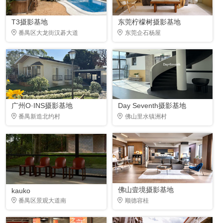
T3摄影基地
东莞柠檬树摄影基地
番禺区大龙街汉碁大道
东莞企石杨屋
广州O·INS摄影基地
Day Seventh摄影基地
番禺新造北约村
佛山里水镇洲村
佛山壹境摄影基地
kauko
番禺区景观大道南
顺德容桂