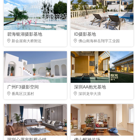
碧海银湖摄影基地
ID摄影基地
新会崖南大桥附近
佛山南海林岳翔宇工业园
广州F3摄影空间
深圳AA抱光基地
番禺区汉溪村
深圳龙华大浪
深圳心愿宠影视小镇
佛山醒神片场