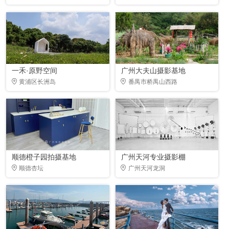
一禾·原野空间
广州大夫山摄影基地
黄浦区长洲岛
番禺市桥禺山西路
顺德橙子园拍摄基地
广州天河专业摄影棚
顺德杏坛
广州天河龙洞