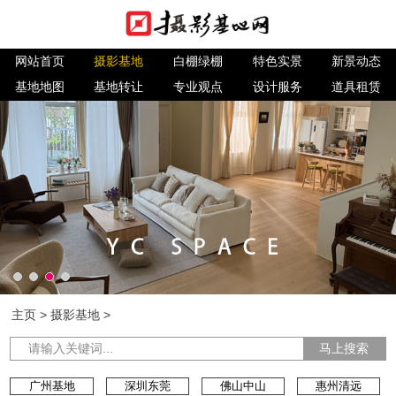
网站首页
摄影基地
白棚绿棚
特色实景
新景动态
基地地图
基地转让
专业观点
设计服务
道具租赁
主页
>
摄影基地
>
马上搜索
广州基地
深圳东莞
佛山中山
惠州清远