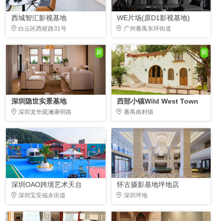
西城智汇影视基地
WE片场(原D1影视基地)
白云区西槎路31号
广州番禺东环街道
新
新
深圳隐世实景基地
西部小镇Wild West Town
深圳龙华观澜康明路
番禺南村镇
深圳OAO跨境艺术天台
怀古摄影基地坪地店
深圳宝安福永街道
深圳坪地