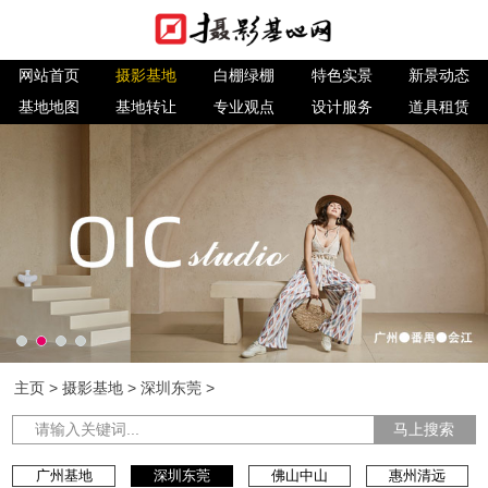
网站首页
摄影基地
白棚绿棚
特色实景
新景动态
基地地图
基地转让
专业观点
设计服务
道具租赁
主页
>
摄影基地
>
深圳东莞
>
马上搜索
广州基地
深圳东莞
佛山中山
惠州清远