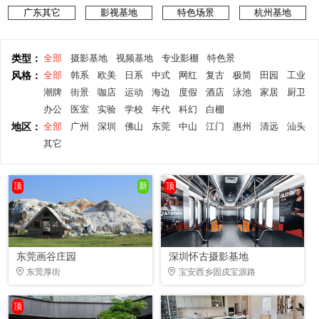
广东其它
影视基地
特色场景
杭州基地
类型：
全部
摄影基地
视频基地
专业影棚
特色景
风格：
全部
韩系
欧美
日系
中式
网红
复古
极简
田园
工业
潮牌
街景
咖店
运动
海边
度假
酒店
泳池
家居
厨卫
办公
医室
实验
学校
年代
科幻
白棚
地区：
全部
广州
深圳
佛山
东莞
中山
江门
惠州
清远
汕头
其它
顶
新
顶
东莞画谷庄园
深圳怀古摄影基地
东莞厚街
宝安西乡固戍宝源路
顶