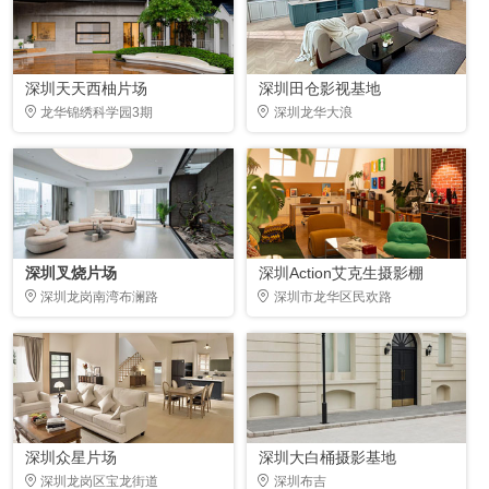
深圳天天西柚片场
深圳田仓影视基地
龙华锦绣科学园3期
深圳龙华大浪
深圳叉烧片场
深圳Action艾克生摄影棚
深圳龙岗南湾布澜路
深圳市龙华区民欢路
深圳众星片场
深圳大白桶摄影基地
深圳龙岗区宝龙街道
深圳布吉